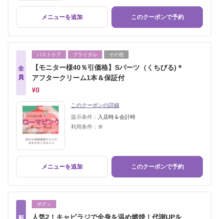
メニューを追加
このクーポンで予約
バストケア
ブライダル
その他
【モニター様40％引価格】Sパーツ（くちびる)＊
全
員
アフタークリーム1本＆保証付
¥0
このクーポンの詳細
提示条件：
入店時＆会計時
利用条件：
※
メニューを追加
このクーポンで予約
ボディ
人気2！キャビラジで全身を温め燃焼！代謝UPを
新