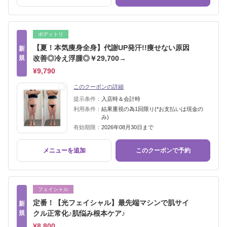
ボディトリ
【夏！本気痩身全身】代謝UP発汗!!痩せない原因
新
規
改善◎冷え浮腫◎￥29,700→
¥9,790
このクーポンの詳細
提示条件：
入店時＆会計時
利用条件：
結果重視の為1回限り(*お支払いは現金の
み)
有効期限：
2026年08月30日まで
メニューを追加
このクーポンで予約
フェイシャル
定番！【光フェイシャル】最先端マシンで肌サイ
新
規
クル正常化♪肌悩み根本ケア♪
¥8,800