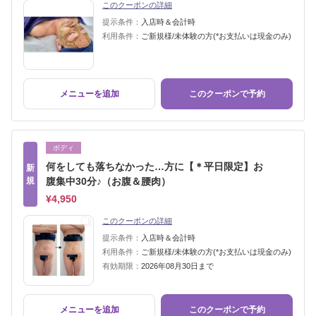
このクーポンの詳細
提示条件：
入店時＆会計時
利用条件：
ご新規様/未体験の方(*お支払いは現金のみ)
メニューを追加
このクーポンで予約
ボディ
何をしても落ちなかった…方に【＊平日限定】お
新
規
腹集中30分♪（お腹＆腰肉）
¥4,950
このクーポンの詳細
提示条件：
入店時＆会計時
利用条件：
ご新規様/未体験の方(*お支払いは現金のみ)
有効期限：
2026年08月30日まで
メニューを追加
このクーポンで予約