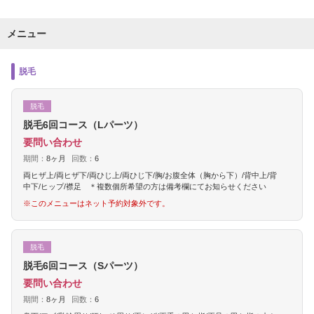
メニュー
脱毛
脱毛
脱毛6回コース（Lパーツ）
要問い合わせ
期間：
8ヶ月
回数：
6
両ヒザ上/両ヒザ下/両ひじ上/両ひじ下/胸/お腹全体（胸から下）/背中上/背
中下/ヒップ/襟足 ＊複数個所希望の方は備考欄にてお知らせください
※このメニューはネット予約対象外です。
脱毛
脱毛6回コース（Sパーツ）
要問い合わせ
期間：
8ヶ月
回数：
6