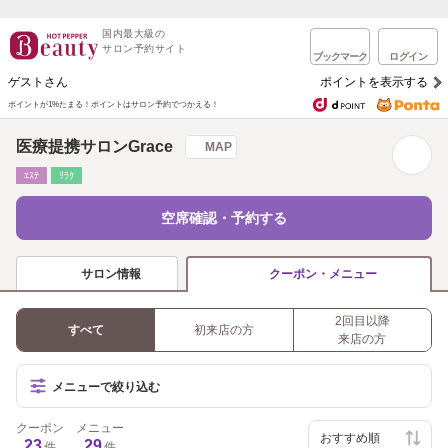
国内最大級の
サロン予約サイト
ブックマーク
ログイン
ゲストさん
ポイントを表示する
ポイントが1%たまる！
ポイントはサロン予約でつかえる！
医療提携サロンGrace
MAP
ｴｽﾃ
ﾘﾗｸ
空席確認・予約する
サロン情報
クーポン・メニュー
2回目以降
すべて
初来店の方
来店の方
メニューで絞り込む
クーポン
メニュー
23
29
件
件