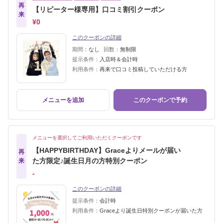
再
【リピーター様専用】口コミ割引クーポン
来
¥0
このクーポンの詳細
期間：
なし
回数：
無制限
提示条件：
入店時＆会計時
利用条件：
再来で口コミ投稿していただける方
メニューを追加
このクーポンで予約
メニューを選択してご利用いただくクーポンです
【HAPPYBIRTHDAY】Graceよりメールが届い
再
た方限定♪誕生日月の方特別クーポン
来
‐
このクーポンの詳細
提示条件：
会計時
利用条件：
Graceより誕生日特別クーポンが届いた方