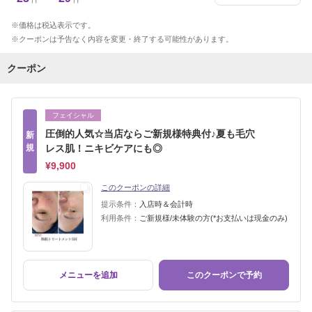
価格は税込表示です。
クーポンは予告なく内容を変更・終了する可能性があります。
クーポン
フェイシャル
圧倒的人気☆当店ならご新規様特典付♪夏も毛穴
新
規
レス肌！ニキビケアにも◎
¥9,900
このクーポンの詳細
提示条件：
入店時＆会計時
利用条件：
ご新規様/未体験の方(*お支払いは現金のみ)
メニューを追加
このクーポンで予約