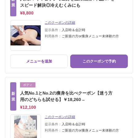
規
スピード解決◎冷えむくみにも
¥8,800
このクーポンの詳細
提示条件：
入店時＆会計時
利用条件：
ご新規の方or痩身メニュー未体験の方
メニューを追加
このクーポンで予約
ボディ
人気No.1とNo.2の痩身を比べクーポン【迷う方
新
規
用のどちらも試せる】￥18,260→
¥12,100
このクーポンの詳細
提示条件：
入店時＆会計時
利用条件：
ご新規の方or痩身メニュー未体験の方