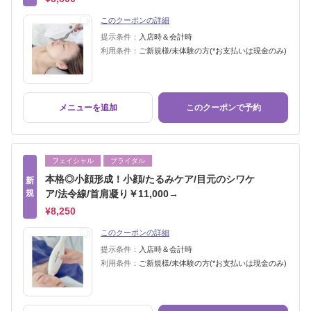
このクーポンの詳細
提示条件：
入店時＆会計時
利用条件：
ご新規様/未体験の方(*お支払いは現金のみ)
メニューを追加
このクーポンで予約
フェイシャル
ブライダル
本格◎小顔形成！小顔/たるみケア/目元のシワケ
新
規
ア/法令線/首肩凝り￥11,000→
¥8,250
このクーポンの詳細
提示条件：
入店時＆会計時
利用条件：
ご新規様/未体験の方(*お支払いは現金のみ)