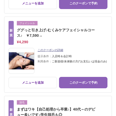
メニューを追加
このクーポンで予約
フェイシャル
ググっと引き上げ♪むくみケアフェイシャルコー
新
規
ス♪ ￥7,590→
¥4,290
このクーポンの詳細
提示条件：
入店時＆会計時
利用条件：
ご新規様/未体験の方(*お支払いは現金のみ)
メニューを追加
このクーポンで予約
脱毛
まずはワキ【自己処理から卒業♪】40代～のデビ
新
規
ュー多いです♪学生脱毛も◎