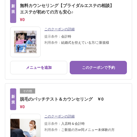
無料カウンセリング【ブライダルエステの相談】
新
規
エステが初めての方も安心♪
¥0
このクーポンの詳細
提示条件：
会計時
利用条件：
結婚式を控えている方/ご新規様
メニューを追加
このクーポンで予約
その他
新
脱毛のパッチテスト＆カウンセリング ￥0
規
¥0
このクーポンの詳細
提示条件：
入店時＆会計時
利用条件：
ご新規の方or同メニュー未体験の方