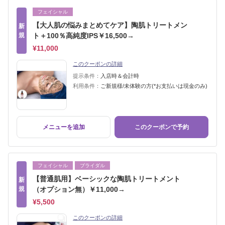
フェイシャル
【大人肌の悩みまとめてケア】陶肌トリートメン
新
規
ト＋100％高純度IPS￥16,500→
¥11,000
このクーポンの詳細
提示条件：
入店時＆会計時
利用条件：
ご新規様/未体験の方(*お支払いは現金のみ)
メニューを追加
このクーポンで予約
フェイシャル
ブライダル
【普通肌用】ベーシックな陶肌トリートメント
新
規
（オプション無）￥11,000→
¥5,500
このクーポンの詳細