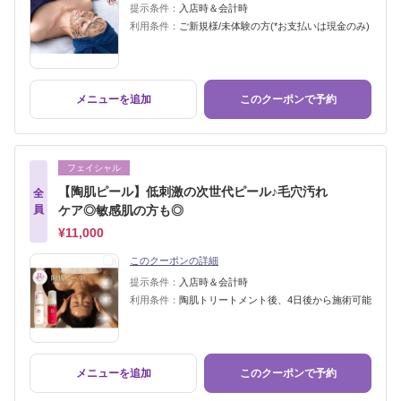
提示条件：
入店時＆会計時
利用条件：
ご新規様/未体験の方(*お支払いは現金のみ)
メニューを追加
このクーポンで予約
フェイシャル
【陶肌ピール】低刺激の次世代ピール♪毛穴汚れ
全
員
ケア◎敏感肌の方も◎
¥11,000
このクーポンの詳細
提示条件：
入店時＆会計時
利用条件：
陶肌トリートメント後、4日後から施術可能
メニューを追加
このクーポンで予約