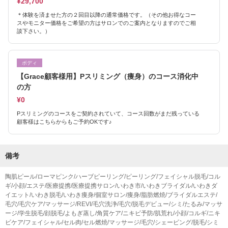
¥29,700
＊体験を済ませた方の２回目以降の通常価格です。（その他お得なコー
スやモニター価格をご希望の方はサロンでのご案内となりますのでご相
談下さい。）
ボディ
【Grace顧客様用】Pスリミング（痩身）のコース消化中
の方
¥0
Pスリミングのコースをご契約されていて、コース回数がまだ残っている
顧客様はこちらからもご予約OKです♪
備考
陶肌ピール/ローマピンク/ハーブピーリング/ピーリング/フェイシャル脱毛/コル
ギ/小顔/エステ/医療提携/医療提携サロン/いわき市/いわきブライダル/いわきダ
イエット/いわき脱毛/いわき痩身/個室サロン/痩身/脂肪燃焼/ブライダルエステ/
毛穴/毛穴ケア/マッサージ/REVI/毛穴洗浄/毛穴/脱毛デビュー/シミ/たるみ/マッサ
ージ/学生脱毛/顔脱毛/よもぎ蒸し/角質ケア/ニキビ予防/肌荒れ/小顔/コルギ/ニキ
ビケア/フェイシャル/セル肉/セル燃焼/マッサージ/毛穴/シェービング/脱毛/シミ