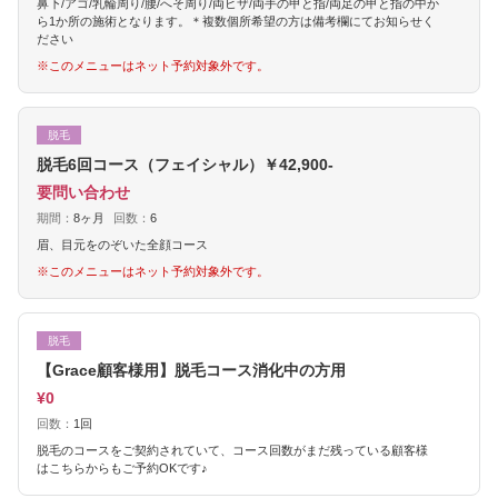
鼻下/アゴ/乳輪周り/腰/へそ周り/両ヒザ/両手の甲と指/両足の甲と指の中か
ら1か所の施術となります。＊複数個所希望の方は備考欄にてお知らせく
ださい
※このメニューはネット予約対象外です。
脱毛
脱毛6回コース（フェイシャル）￥42,900-
要問い合わせ
期間：
8ヶ月
回数：
6
眉、目元をのぞいた全顔コース
※このメニューはネット予約対象外です。
脱毛
【Grace顧客様用】脱毛コース消化中の方用
¥0
回数：
1回
脱毛のコースをご契約されていて、コース回数がまだ残っている顧客様
はこちらからもご予約OKです♪