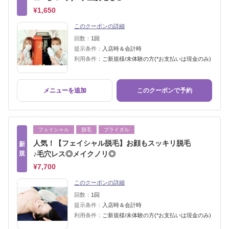
¥1,650
このクーポンの詳細
回数：
1回
提示条件：
入店時＆会計時
利用条件：
ご新規様/未体験の方(*お支払いは現金のみ)
メニューを追加
このクーポンで予約
フェイシャル
脱毛
ブライダル
人気！【フェイシャル脱毛】お顔もスッキリ脱毛
新
規
♪毛穴レス◎メイクノリ◎
¥7,700
このクーポンの詳細
回数：
1回
提示条件：
入店時＆会計時
利用条件：
ご新規様/未体験の方(*お支払いは現金のみ)