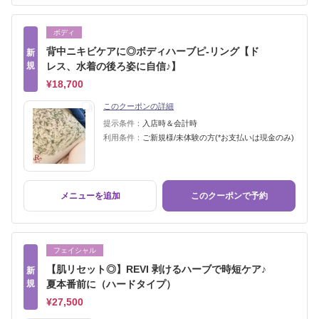
ボディ
背中ニキビケアに◎ボディハーブピ-リング【ド
新
規
レス、水着の後ろ姿に自信♪】
¥18,700
このクーポンの詳細
提示条件：
入店時＆会計時
利用条件：
ご新規様/未体験の方(*お支払いは現金のみ)
メニューを追加
このクーポンで予約
フェイシャル
【肌リセット◎】REVI 剥けるハーブで時短ケア♪
新
規
夏本番前に（ハードタイプ）
¥27,500