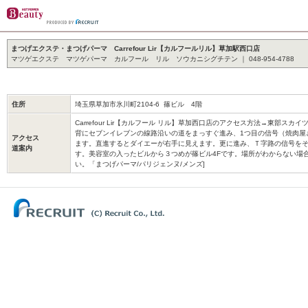
まつげエクステ・まつげパーマ Carrefour Lir【カルフールリル】草加駅西口店
マツゲエクステ マツゲパーマ カルフール リル ソウカニシグチテン ｜ 048-954-4788
住所
埼玉県草加市氷川町2104-6 篠ビル 4階
Carrefour Lir【カルフール リル】草加西口店のアクセス方法→東部ス
背にセブンイレブンの線路沿いの道をまっすぐ進み、1つ目の信号（焼肉屋
アクセス
ます。直進するとダイエーが右手に見えます。更に進み、Ｔ字路の信号を
道案内
す。美容室の入ったビルから３つめが篠ビル4Fです。場所がわからない場
い。「まつげパーマ/パリジェンヌ/メンズ]