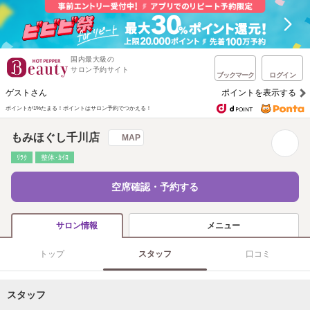
国内最大級の
サロン予約サイト
ブックマーク
ログイン
ゲストさん
ポイントを表示する
ポイントが1%たまる！
ポイントはサロン予約でつかえる！
もみほぐし千川店
MAP
ﾘﾗｸ
整体･ｶｲﾛ
空席確認・予約する
メニュー
サロン情報
トップ
スタッフ
口コミ
スタッフ