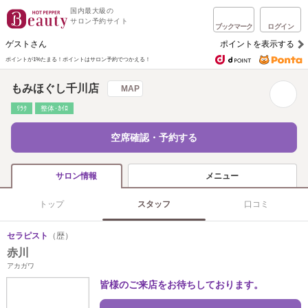
国内最大級の
サロン予約サイト
ブックマーク
ログイン
ゲストさん
ポイントを表示する
ポイントが1%たまる！
ポイントはサロン予約でつかえる！
もみほぐし千川店
MAP
ﾘﾗｸ
整体･ｶｲﾛ
空席確認・予約する
メニュー
サロン情報
トップ
スタッフ
口コミ
セラピスト
（歴）
赤川
アカガワ
皆様のご来店をお待ちしております。