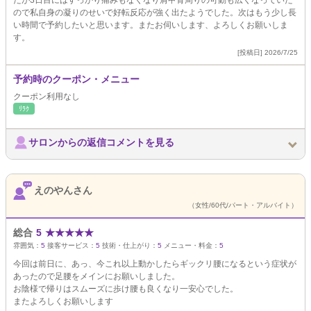
たが3日目にはすっかり痛みもなくなり肩甲骨周りの可動も広くなっていた
ので私自身の凝りのせいで好転反応が強く出たようでした。次はもう少し長
い時間で予約したいと思います。またお伺いします、よろしくお願いしま
す。
[投稿日] 2026/7/25
予約時のクーポン・メニュー
クーポン利用なし
ﾘﾗｸ
サロンからの返信コメントを見る
えのやんさん
（女性/60代/パート・アルバイト）
総合
5
★
★
★
★
★
雰囲気：
5
接客サービス：
5
技術・仕上がり：
5
メニュー・料金：
5
今回は前日に、あっ、今これ以上動かしたらギックリ腰になるという症状が
あったので足腰をメインにお願いしました。
お陰様で帰りはスムーズに歩け腰も良くなり一安心でした。
またよろしくお願いします