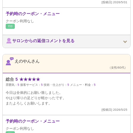
[投稿日] 2026/5/31
予約時のクーポン・メニュー
クーポン利用なし
ﾘﾗｸ
サロンからの返信コメントを見る
えのやんさん
（女性/60代）
総合
5
★
★
★
★
★
雰囲気：
5
接客サービス：
5
技術・仕上がり：
5
メニュー・料金：
5
今日は全体的にお願い致しました。
やはり帰りの足どりが軽かったです。
またよろしくお願いします。
[投稿日] 2026/5/25
予約時のクーポン・メニュー
クーポン利用なし