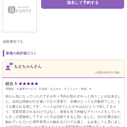
指名して予約する
経験豊富です。
新着の高評価口コミ
もえちゃんさん
（女性/40代/その他）
総合
5
★
★
★
★
★
雰囲気：
5
接客サービス：
5
技術・仕上がり：
5
メニュー・料金：
5
前から気になっていたのですが中々予約が取れずやっと伺うことが出来まし
た。店内は掃除が行き届いており清潔で、水槽がとっても印象的でした。と
ても癒される感じです。ベッドは2台でしたが今はおひとりで回してるそ
う。営業営業されるわけではなく、身体を見て的確なアドバイスをしていた
だきこの度施術して下さった方は信頼できると思いました。次の日重点的に
触れていただいた肩甲骨周りが触れるだけでも痛く、もみ返し？と思いまし