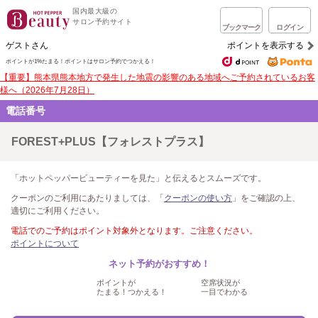
国内最大級の
サロン予約サイト
ブックマーク
ログイン
ゲストさん
ポイントを表示する
ポイントが1%たまる！
ポイントはサロン予約でつかえる！
【重要】熊本県熊本地方で発生した地震の影響のある地域へご予約されているお客
様へ（2026年7月28日）
電話番号
FOREST+PLUS【フォレストプラス】
「ホットペッパービューティーを見た」と伝えるとスムーズです。
クーポンのご利用にあたりましては、「
クーポンの使い方
」をご確認の上、
適切にご利用ください。
電話でのご予約はポイント対象外となります。ご注意ください。
ポイントについて
ネット予約がおすすめ！
ポイントが
空席状況が
たまる！つかえる！
一目でわかる