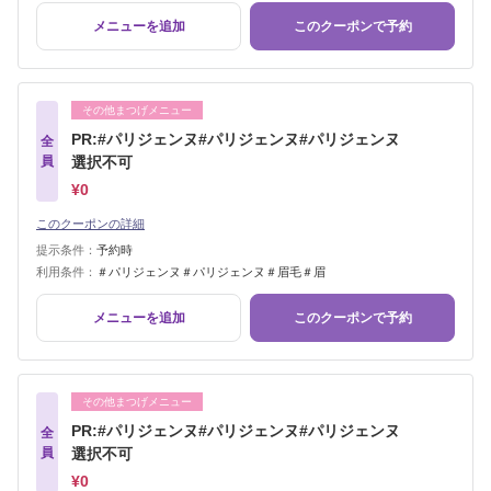
メニューを追加
このクーポンで予約
その他まつげメニュー
PR:#パリジェンヌ#パリジェンヌ#パリジェンヌ
全
員
選択不可
¥0
このクーポンの詳細
提示条件：
予約時
利用条件：
＃パリジェンヌ＃パリジェンヌ＃眉毛＃眉
メニューを追加
このクーポンで予約
その他まつげメニュー
PR:#パリジェンヌ#パリジェンヌ#パリジェンヌ
全
員
選択不可
¥0