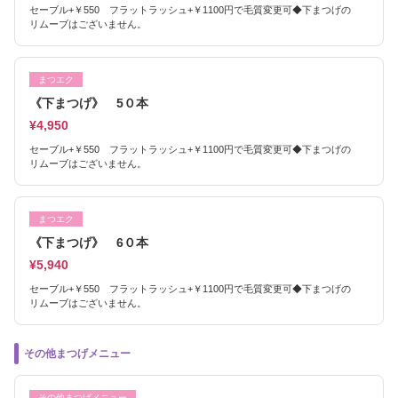
セーブル+￥550 フラットラッシュ+￥1100円で毛質変更可◆下まつげの
リムーブはございません。
まつエク
《下まつげ》 5０本
¥4,950
セーブル+￥550 フラットラッシュ+￥1100円で毛質変更可◆下まつげの
リムーブはございません。
まつエク
《下まつげ》 6０本
¥5,940
セーブル+￥550 フラットラッシュ+￥1100円で毛質変更可◆下まつげの
リムーブはございません。
その他まつげメニュー
その他まつげメニュー