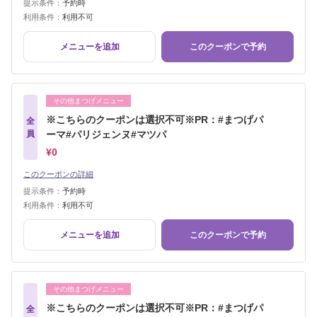
提示条件：
予約時
利用条件：
利用不可
メニューを追加
このクーポンで予約
その他まつげメニュー
※こちらのクーポンは選択不可※PR：#まつげパ
全
員
ーマ#パリジェンヌ#マツパ
¥0
このクーポンの詳細
提示条件：
予約時
利用条件：
利用不可
メニューを追加
このクーポンで予約
その他まつげメニュー
※こちらのクーポンは選択不可※PR：#まつげパ
全