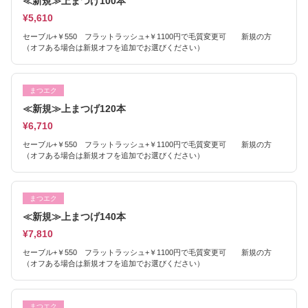
≪新規≫上まつげ100本
¥5,610
セーブル+￥550 フラットラッシュ+￥1100円で毛質変更可 新規の方
（オフある場合は新規オフを追加でお選びください）
まつエク
≪新規≫上まつげ120本
¥6,710
セーブル+￥550 フラットラッシュ+￥1100円で毛質変更可 新規の方
（オフある場合は新規オフを追加でお選びください）
まつエク
≪新規≫上まつげ140本
¥7,810
セーブル+￥550 フラットラッシュ+￥1100円で毛質変更可 新規の方
（オフある場合は新規オフを追加でお選びください）
まつエク