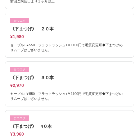
前回ご来店日より１ヶ月以上
まつエク
《下まつげ》 ２０本
¥1,980
セーブル+￥550 フラットラッシュ+￥1100円で毛質変更可◆下まつげの
リムーブはございません。
まつエク
《下まつげ》 ３０本
¥2,970
セーブル+￥550 フラットラッシュ+￥1100円で毛質変更可◆下まつげの
リムーブはございません。
まつエク
《下まつげ》 4０本
¥3,960