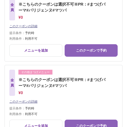
※こちらのクーポンは選択不可※PR：#まつげパ
全
員
ーマ#パリジェンヌ#マツパ
¥0
このクーポンの詳細
提示条件：
予約時
利用条件：
利用不可
メニューを追加
このクーポンで予約
その他まつげメニュー
※こちらのクーポンは選択不可※PR：#まつげパ
全
員
ーマ#パリジェンヌ#マツパ
¥0
このクーポンの詳細
提示条件：
予約時
利用条件：
利用不可
メニューを追加
このクーポンで予約