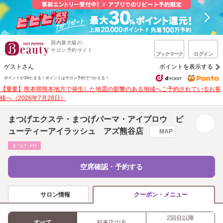
国内最大級の
サロン予約サイト
ブックマーク
ログイン
ゲストさん
ポイントを表示する
ポイントが1%たまる！
ポイントはサロン予約でつかえる！
【重要】熊本県熊本地方で発生した地震の影響のある地域へご予約されているお客
様へ（2026年7月28日）
まつげエクステ・まつげパーマ・アイブロウ ビ
ューティーアイラッシュ アズ熊谷店
MAP
まつげ･ﾒｲｸ
空席確認・予約する
サロン情報
クーポン・メニュー
2回目以降
すべて
初来店の方