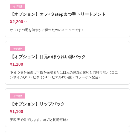
その他
【オプション】オフ+３stepまつ毛トリートメント
¥2,200～
オフ+まつ毛を健やかに保つためのメニューです♪
その他
【オプション】目元orほうれい線パック
¥1,100
下まつ毛を保護し下瞼を保湿または口元の保湿☆施術と同時可能♪（コエ
ンザイムQ10・ビタミンC・ヒアルロン酸・コラーゲン配合）
その他
【オプション】リップパック
¥1,100
美容液で保湿します。施術と同時可能♪