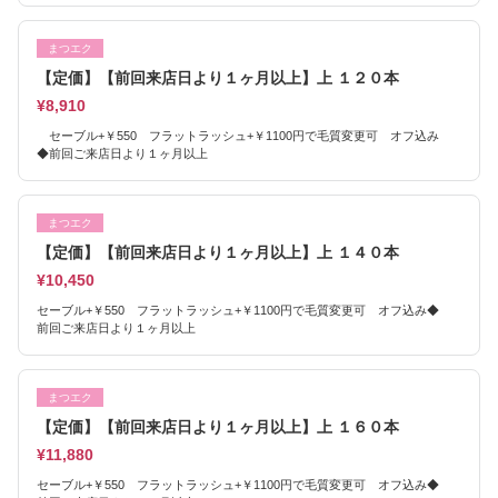
まつエク
【定価】【前回来店日より１ヶ月以上】上 １２０本
¥8,910
セーブル+￥550 フラットラッシュ+￥1100円で毛質変更可 オフ込み
◆前回ご来店日より１ヶ月以上
まつエク
【定価】【前回来店日より１ヶ月以上】上 １４０本
¥10,450
セーブル+￥550 フラットラッシュ+￥1100円で毛質変更可 オフ込み◆
前回ご来店日より１ヶ月以上
まつエク
【定価】【前回来店日より１ヶ月以上】上 １６０本
¥11,880
セーブル+￥550 フラットラッシュ+￥1100円で毛質変更可 オフ込み◆