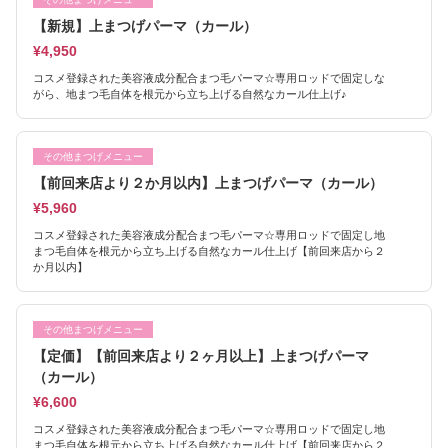
【新規】上まつげパーマ（カール）
¥4,950
コスメ登録された美容液成分配合まつ毛パーマ☆専用ロッドで固定しな
がら、地まつ毛自体を根元から立ち上げる自然なカール仕上げ♪
その他まつげメニュー
【前回来店より２か月以内】上まつげパーマ（カール）
¥5,960
コスメ登録された美容液成分配合まつ毛パーマ☆専用ロッドで固定し地
まつ毛自体を根元から立ち上げる自然なカール仕上げ【前回来店から２
か月以内】
その他まつげメニュー
【定価】【前回来店より２ヶ月以上】上まつげパーマ
（カール）
¥6,600
コスメ登録された美容液成分配合まつ毛パーマ☆専用ロッドで固定し地
まつ毛自体を根元から立ち上げる自然なカール仕上げ【前回来店から２