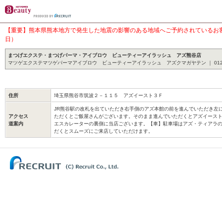
【重要】熊本県熊本地方で発生した地震の影響のある地域へご予約されているお客様
日）
まつげエクステ・まつげパーマ・アイブロウ ビューティーアイラッシュ アズ熊谷店
マツゲエクステマツゲパーマアイブロウ ビューティーアイラッシュ アズクマガヤテン ｜ 0120-9
住所
埼玉県熊谷市筑波２－１１５ アズイースト３Ｆ
JR熊谷駅の改札を出ていただき右手側のアズ本館の前を進んでいただき左
アクセス
ただくとご飯屋さんがございます。そのまま進んでいただくとアズイースト
道案内
エスカレーターの裏側に当店ございます。【車】駐車場はアズ・ティアラの
だくとスムーズにご来店していただけます。