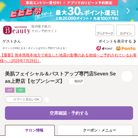
国内最大級の
サロン予約サイト
ブックマーク
ログイン
ゲストさん
ポイントを表示する
ポイントが1%たまる！
ポイントはサロン予約でつかえる！
【重要】熊本県熊本地方で発生した地震の影響のある地域へご予約されているお客
様へ（2026年7月28日）
美肌フェイシャル＆バストアップ専門店Seven Se
as上野店【セブンシーズ】
MAP
ｴｽﾃ
ﾘﾗｸ
スマート支払いOK
空席確認・予約する
クーポン・メニュー
サロン情報