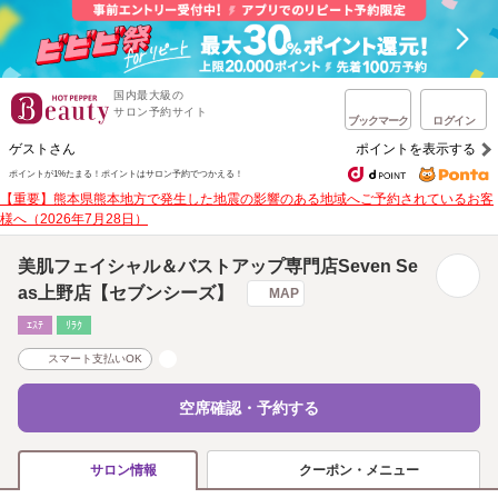
国内最大級の
サロン予約サイト
ブックマーク
ログイン
ゲストさん
ポイントを表示する
ポイントが1%たまる！
ポイントはサロン予約でつかえる！
【重要】熊本県熊本地方で発生した地震の影響のある地域へご予約されているお客
様へ（2026年7月28日）
美肌フェイシャル＆バストアップ専門店Seven Se
as上野店【セブンシーズ】
MAP
ｴｽﾃ
ﾘﾗｸ
スマート支払いOK
空席確認・予約する
クーポン・メニュー
サロン情報