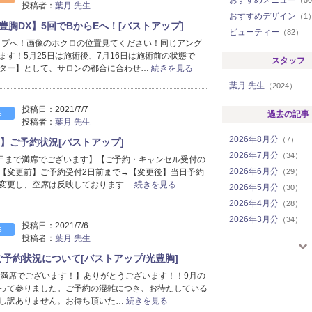
おすすめメニュー
（5
投稿者：
葉月 先生
おすすめデザイン
（1
豊胸DX】5回でBからEへ！[バストアップ]
ビューティー
（82）
ップへ！画像のホクロの位置見てください！同じアング
ます！5月25日は施術後、7月16日は施術前の状態で
スタッフ
ター】として、サロンの都合に合わせ…
続きを見る
葉月 先生
（2024）
投稿日：
2021/7/7
S
過去の記事
投稿者：
葉月 先生
2026年8月分
（7）
在】ご予約状況[バストアップ]
2026年7月分
（34）
7日まで満席でございます】【ご予約・キャンセル受付の
2026年6月分
【変更前】ご予約受付2日前まで→【変更後】当日予約
（29）
変更し、空席は反映しております…
続きを見る
2026年5月分
（30）
2026年4月分
（28）
2026年3月分
（34）
投稿日：
2021/7/6
S
2026年2月分
（23）
投稿者：
葉月 先生
2026年1月分
（34）
ご予約状況について[バストアップ/光豊胸]
2025年12月分
（25）
、満席でございます！】ありがとうございます！！9月の
2025年11月分
（28）
って参りました。ご予約の混雑につき、お待たしている
2025年10月分
（32）
し訳ありません。お待ち頂いた…
続きを見る