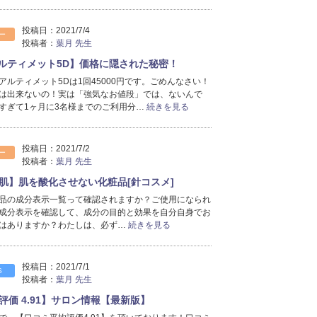
2025年9月分
（34）
2025年8月分
（37）
投稿日：
2021/7/4
ー
2025年7月分
（40）
投稿者：
葉月 先生
2025年6月分
（36）
【アルティメット5D】価格に隠された秘密！
2025年5月分
（53）
アルティメット5Dは1回45000円です。ごめんなさい！
2025年4月分
（33）
は出来ないの！実は「強気なお値段」では、ないんで
2025年3月分
（34）
すぎて1ヶ月に3名様までのご利用分…
続きを見る
2025年2月分
（24）
2025年1月分
（32）
投稿日：
2021/7/2
2024年12月分
（30）
ー
投稿者：
葉月 先生
2024年11月分
（50）
肌】肌を酸化させない化粧品[針コスメ]
2024年10月分
（45）
2024年9月分
品の成分表示一覧って確認されますか？ご使用になられ
（30）
成分表示を確認して、成分の目的と効果を自分自身でお
2024年8月分
（31）
はありますか？わたしは、必ず…
続きを見る
2024年7月分
（36）
2024年6月分
（38）
2024年5月分
（29）
投稿日：
2021/7/1
S
投稿者：
葉月 先生
2024年4月分
（33）
2024年3月分
（28）
評価 4.91】サロン情報【最新版】
2024年2月分
（36）