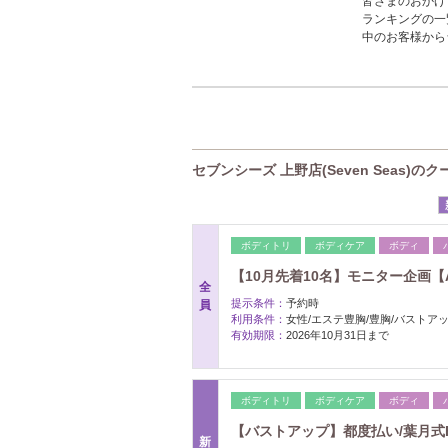
皆さまのおかげ
ランキングの一
中のお客様から
セブンシーズ 上野店(Seven Seas)の
ボディトリ
ボディケア
ボディ
【10月先着10名】モニター企画【A
全
提示条件：
予約時
員
利用条件：
女性/エステ豊胸/豊胸/バストアッ
有効期限：
2026年10月31日まで
ボディトリ
ボディケア
ボディ
【バストアップ】都度払い/葉月式FLA
新