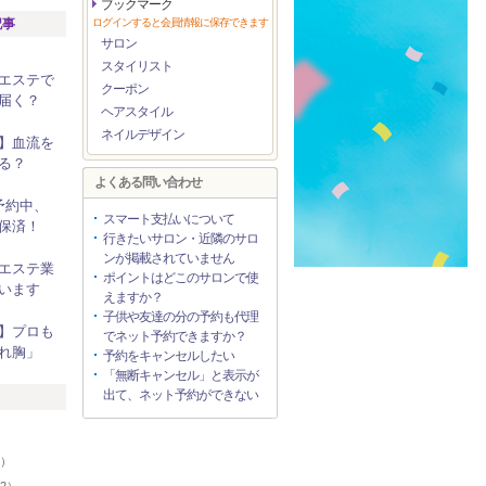
ブックマーク
記事
ログインすると会員情報に保存できます
サロン
スタイリスト
エステで
クーポン
届く？
ヘアスタイル
ネイルデザイン
】血流を
る？
よくある問い合わせ
予約中、
スマート支払いについて
保済！
行きたいサロン・近隣のサロ
ンが掲載されていません
エステ業
ポイントはどこのサロンで使
います
えますか？
子供や友達の分の予約も代理
】プロも
でネット予約できますか？
れ胸」
予約をキャンセルしたい
「無断キャンセル」と表示が
出て、ネット予約ができない
リ
7）