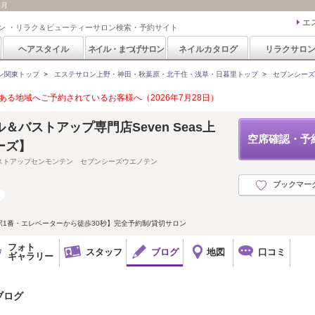
7月
エ
ン ・リラク＆ビューティーサロン検索・予約サイト
ヘアスタイル
ネイル・まつげサロン
ネイルカタログ
リラクサロ
ン関東トップ
>
エステサロン上野・神田・秋葉原・北千住・浅草・日暮里トップ
>
セブンシーズ 上
る地域へご予約されているお客様へ（2026年7月28日）
＆バストアップ専門店Seven Seas上
空席確認・予
ーズ】
ストアップセンモンテン セブンシーズウエノテン
ブックマー
1番・エレベーターから徒歩30秒】完全予約制/貸切サロン
フォト
スタッフ
ブログ
地図
口コミ
ギャラリー
のブログ