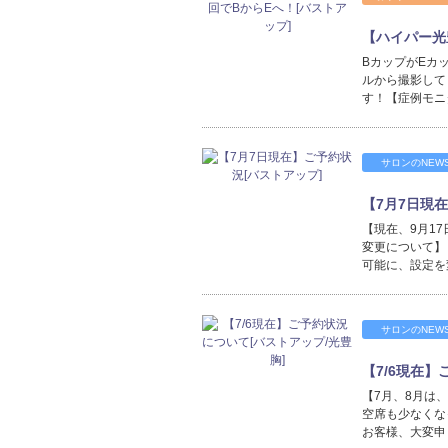
【ハイパー光
BカップがEカ
ルから撮影して
す！【症例モニ
サロンのNEW
【7月7日現
【現在、9月1
変更について】
可能に、設定を
サロンのNEW
【7/6現在】
【7月、8月は
空席も少なくな
お客様、大変申