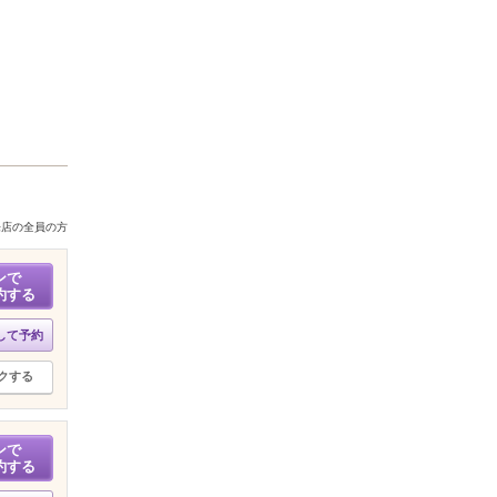
来店の全員の方
ンで
約する
して予約
クする
ンで
約する