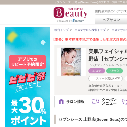
セブンシーズ 上野店(Seven Seas)のブログ一覧/2021年
国内最大級のヘアサロ
ヘアサロン
総合トップ
>
エステサロン検索トップ
>
エステサロ
【重要】熊本県熊本地方で発生した地震の影響のあ
美肌フェイシャル
野店【セブンシ
ビハダフェイシャルアンドバ
スマート支払いOK
東京都台東区入谷１－１７
科学設計のエステ豊胸【入谷駅
クーポン
サロン情報
メニュー
セブンシーズ 上野店(Seven Seas)