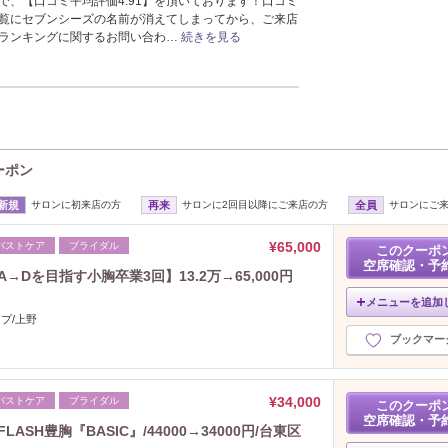
で、【口コミ平均評価4.91】を頂いております！口コミ
2024年1月分
（33）
覧にセブンシーズの名前が消えてしまってから、ご来店
ランキングに関するお問い合わ…
続きを見る
2023年12月分
（49）
2023年11月分
（46）
2023年10月分
（9）
2023年9月分
（19）
2023年8月分
（33）
2023年7月分
（16）
クーポン
2023年6月分
（30）
2023年5月分
（35）
新規
サロンに初来店の方
再来
サロンに2回目以降にご来店の方
全員
サロンにご
2023年4月分
（16）
¥65,000
バストケア
ブライダル
2023年3月分
（24）
このクーポ
空席確認・予
2023年2月分
（28）
→Dを目指す小胸卒業3回】13.2万→65,000円
2023年1月分
（29）
メニューを追加
2022年12月分
（30）
プ/上野
2022年11月分
ブックマー
（19）
2022年10月分
（15）
2022年9月分
（16）
¥34,000
バストケア
ブライダル
このクーポ
2022年8月分
（21）
空席確認・予
SH豊胸『BASIC』/44000→34000円/台東区
2022年7月分
（39）