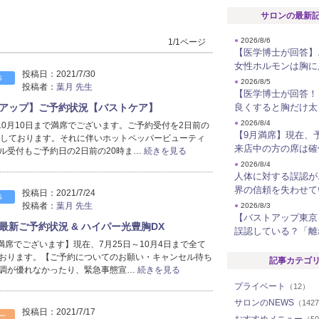
サロンの最新
●
2026/8/6
1/1ページ
【医学博士が回答】
女性ホルモンは胸に
投稿日：
2021/7/30
S
●
2026/8/5
投稿者：
葉月 先生
【医学博士が回答！
ストアップ】ご予約状況【バストケア】
良くすると胸だけ太
●
2026/8/4
、10月10日まで満席でございます。ご予約受付を2日前の
【9月満席】現在、
定しております。それに伴いホットペッパービューティ
来店中の方の席は確
ル受付もご予約日の2日前の20時ま…
続きを見る
●
2026/8/4
人体に対する誤認が
界の信頼を失わせて
投稿日：
2021/7/24
S
投稿者：
葉月 先生
●
2026/8/3
【バストアップ東京
】最新ご予約状況 & ハイパー光豊胸DX
誤認している？「離
満席でございます】現在、7月25日～10月4日まで全て
おります。【ご予約についてのお願い・キャンセル待ち
記事カテゴ
調が優れなかったり、緊急事態宣…
続きを見る
プライベート
（12）
サロンのNEWS
（142
投稿日：
2021/7/17
ー