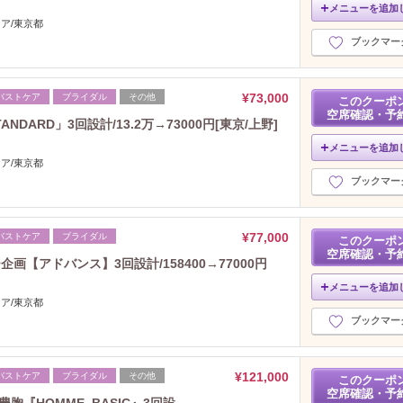
2022年6月分
（14）
メニューを追加
ケア/東京都
2022年5月分
（7）
ブックマー
2022年4月分
（15）
2022年3月分
（26）
2022年2月分
（25）
¥73,000
バストケア
ブライダル
その他
このクーポ
2022年1月分
（3）
空席確認・予
DARD」3回設計/13.2万→73000円[東京/上野]
2021年12月分
（3）
メニューを追加
2021年11月分
（5）
ケア/東京都
2021年10月分
（2）
ブックマー
2021年9月分
（2）
2021年8月分
（2）
2021年7月分
（8）
¥77,000
バストケア
ブライダル
このクーポ
2021年6月分
空席確認・予
（14）
【アドバンス】3回設計/158400→77000円
2021年5月分
（26）
メニューを追加
2021年4月分
（24）
ケア/東京都
2021年3月分
（44）
ブックマー
2021年2月分
（22）
2021年1月分
（3）
¥121,000
バストケア
ブライダル
その他
2020年12月分
（4）
このクーポ
空席確認・予
2020年11月分
（4）