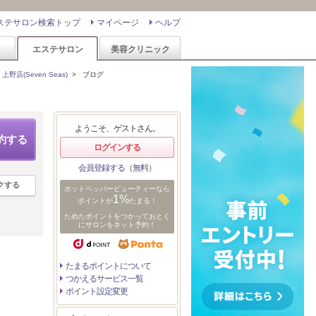
ステサロン検索トップ
マイページ
ヘルプ
ン
エステサロン
美容クリニック
野店(Seven Seas)
>
ブログ
ようこそ、ゲストさん。
約する
ログインする
会員登録する（無料）
クする
ホットペッパービューティーなら
1%
ポイントが
たまる！
ためたポイントをつかっておとく
にサロンをネット予約！
たまるポイントについて
つかえるサービス一覧
ポイント設定変更