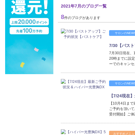
2021年7月のブログ一覧
8
件のブログがあります
サロンのNEW
7/30【バ
7月30日現在
20時までに設
ーでのキャンセ
サロンのNEW
【7/24現在
【10月4日まで
ご予約を頂いて
受付開始】ご体
おすすめメニュ