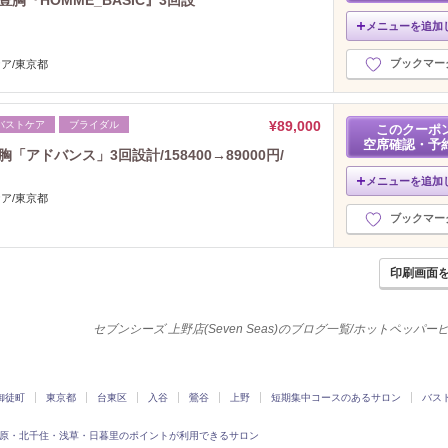
胸『HOMME_BASIC』3回設
2020年10月分
（6）
メニューを追加
2020年9月分
（11）
2020年8月分
ブックマー
ケア/東京都
（11）
2020年7月分
（26）
2020年6月分
（20）
¥89,000
バストケア
ブライダル
このクーポ
2020年5月分
（17）
空席確認・予
アドバンス」3回設計/158400→89000円/
2020年4月分
（21）
2020年3月分
（16）
メニューを追加
ケア/東京都
2020年2月分
（19）
ブックマー
2020年1月分
（9）
2019年12月分
（27）
2019年11月分
（19）
印刷画面
2019年10月分
（1）
2019年9月分
（2）
セブンシーズ 上野店(Seven Seas)のブログ一覧/ホットペッパ
2019年8月分
（3）
2019年7月分
（2）
2019年6月分
（14）
御徒町
東京都
台東区
入谷
鶯谷
上野
短期集中コースのあるサロン
バス
2019年5月分
（10）
2019年4月分
（5）
原・北千住・浅草・日暮里のポイントが利用できるサロン