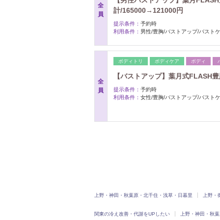
【男性バストアップ】葉月FLASH豊
全
計/165000→121000円
員
提示条件：
予約時
利用条件：
男性/豊胸/バストアップ/バスト
ボディトリ
ボディケア
ボディ
【バストアップ】葉月式FLASH豊胸「
全
提示条件：
予約時
員
利用条件：
女性/豊胸/バストアップ/バスト
上野・神田・秋葉原・北千住・浅草・日暮里
上野・
関東の冷え改善・代謝をUPしたい
上野・神田・秋葉