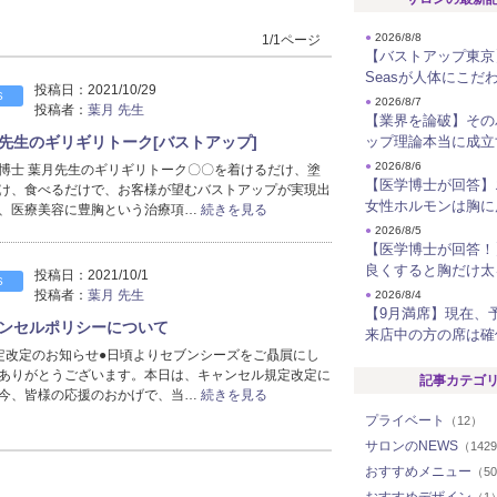
●
2026/8/8
1/1ページ
【バストアップ東京】
Seasが人体にこだ
投稿日：
2021/10/29
S
●
2026/8/7
投稿者：
葉月 先生
【業界を論破】その
先生のギリギリトーク[バストアップ]
ップ理論本当に成立
●
2026/8/6
博士 葉月先生のギリギリトーク〇〇を着けるだけ、塗
【医学博士が回答】
け、食べるだけで、お客様が望むバストアップが実現出
女性ホルモンは胸に
、医療美容に豊胸という治療項…
続きを見る
●
2026/8/5
【医学博士が回答！
良くすると胸だけ太
投稿日：
2021/10/1
S
投稿者：
葉月 先生
●
2026/8/4
【9月満席】現在、
ンセルポリシーについて
来店中の方の席は確
定改定のお知らせ●日頃よりセブンシーズをご贔屓にし
ありがとうございます。本日は、キャンセル規定改定に
記事カテゴ
今、皆様の応援のおかげで、当…
続きを見る
プライベート
（12）
サロンのNEWS
（142
おすすめメニュー
（5