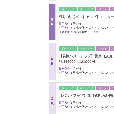
ボディトリ
ボディケア
ボディ
残り1名【バストアップ】モニター企画
新
提示条件：
予約時
規
利用条件：
女性/豊胸/バストアップ/バスト
有効期限：
2026年10月31日まで
ボディトリ
ボディケア
ボディ
【男性バストアップ】葉月FLASH豊
全
計/165000→121000円
員
提示条件：
予約時
利用条件：
男性/豊胸/バストアップ/バスト
ボディトリ
ボディケア
ボディ
【バストアップ】葉月式FLASH豊胸「
全
提示条件：
予約時
員
利用条件：
女性/豊胸/バストアップ/バスト