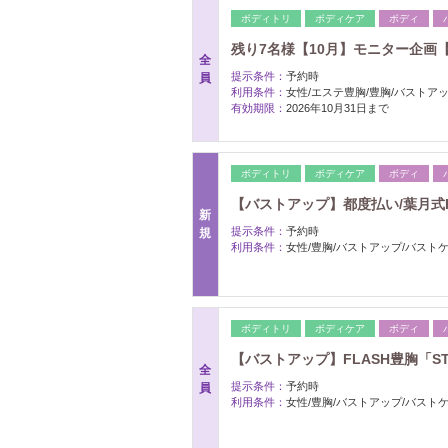
ボディトリ
ボディケア
ボディ
残り7名様【10月】モニター企画【A
全
提示条件：
予約時
員
利用条件：
女性/エステ豊胸/豊胸/バストアッ
有効期限：
2026年10月31日まで
ボディトリ
ボディケア
ボディ
【バストアップ】都度払い/葉月式FLA
新
提示条件：
予約時
規
利用条件：
女性/豊胸/バストアップ/バスト
ボディトリ
ボディケア
ボディ
【バストアップ】FLASH豊胸「STAN
全
提示条件：
予約時
員
利用条件：
女性/豊胸/バストアップ/バスト