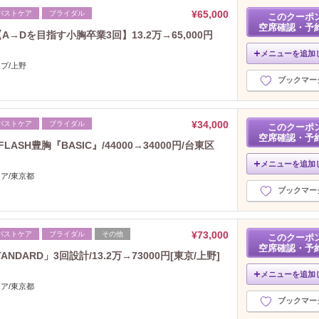
2025年8月分
（37）
¥65,000
バストケア
ブライダル
このクーポ
2025年7月分
（40）
空席確認・予
→Dを目指す小胸卒業3回】13.2万→65,000円
2025年6月分
（36）
2025年5月分
（53）
メニューを追加
プ/上野
2025年4月分
（33）
ブックマー
2025年3月分
（34）
2025年2月分
（24）
2025年1月分
（32）
¥34,000
バストケア
ブライダル
このクーポ
2024年12月分
（30）
空席確認・予
SH豊胸『BASIC』/44000→34000円/台東区
2024年11月分
（50）
メニューを追加
2024年10月分
（45）
ケア/東京都
2024年9月分
（30）
ブックマー
2024年8月分
（31）
2024年7月分
（36）
2024年6月分
（38）
¥73,000
バストケア
ブライダル
その他
このクーポ
空席確認・予
2024年5月分
（29）
DARD」3回設計/13.2万→73000円[東京/上野]
2024年4月分
（33）
メニューを追加
2024年3月分
（28）
ケア/東京都
2024年2月分
（36）
ブックマー
2024年1月分
（33）