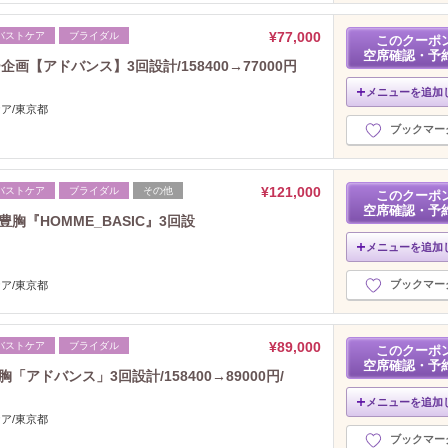
2023年12月分
（49）
¥77,000
バストケア
ブライダル
2023年11月分
このクーポ
（46）
空席確認・予
2023年10月分
（9）
【アドバンス】3回設計/158400→77000円
2023年9月分
（19）
メニューを追加
2023年8月分
ケア/東京都
（33）
ブックマー
2023年7月分
（16）
2023年6月分
（30）
2023年5月分
（35）
¥121,000
バストケア
ブライダル
その他
このクーポ
2023年4月分
（16）
空席確認・予
胸『HOMME_BASIC』3回設
2023年3月分
（24）
2023年2月分
メニューを追加
（28）
2023年1月分
（29）
ブックマー
ケア/東京都
2022年12月分
（30）
2022年11月分
（19）
2022年10月分
（15）
¥89,000
バストケア
ブライダル
このクーポ
2022年9月分
（16）
空席確認・予
アドバンス」3回設計/158400→89000円/
2022年8月分
（21）
メニューを追加
2022年7月分
（39）
ケア/東京都
2022年6月分
（14）
ブックマー