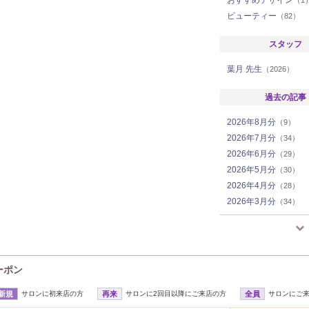
おすすめデザイン
（1
ビューティー
（82）
スタッフ
葉月 先生
（2026）
過去の記事
2026年8月分
（9）
2026年7月分
（34）
2026年6月分
（29）
2026年5月分
（30）
2026年4月分
（28）
2026年3月分
（34）
2026年2月分
（23）
2026年1月分
（34）
2025年12月分
（25）
2025年11月分
（28）
クーポン
2025年10月分
（32）
新規
サロンに初来店の方
再来
サロンに2回目以降にご来店の方
全員
サロンにご
2025年9月分
（34）