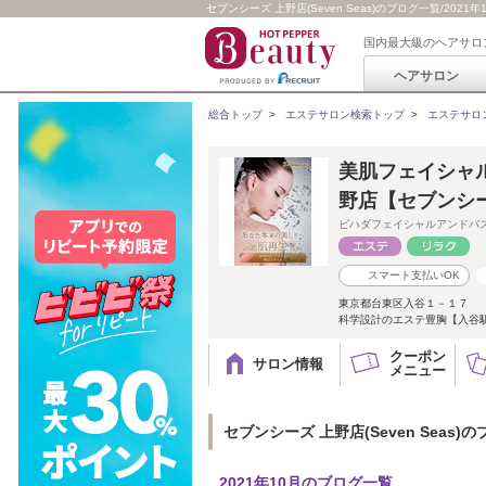
セブンシーズ 上野店(Seven Seas)のブログ一覧/2021年
国内最大級のヘアサロ
ヘアサロン
総合トップ
>
エステサロン検索トップ
>
エステサロ
美肌フェイシャル
野店【セブンシ
ビハダフェイシャルアンドバ
スマート支払いOK
東京都台東区入谷１－１７
科学設計のエステ豊胸【入谷駅
クーポン
サロン情報
メニュー
セブンシーズ 上野店(Seven Seas)
2021年10月のブログ一覧