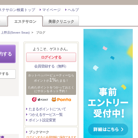
ステサロン検索トップ
マイページ
ヘルプ
ン
エステサロン
美容クリニック
野店(Seven Seas)
>
ブログ
ようこそ、ゲストさん。
約する
ログインする
会員登録する（無料）
クする
ホットペッパービューティーなら
1%
ポイントが
たまる！
ためたポイントをつかっておとく
にサロンをネット予約！
たまるポイントについて
つかえるサービス一覧
ポイント設定変更
ブックマーク
記事
ログインすると会員情報に保存できます