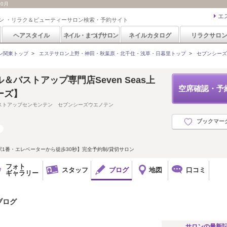
10月
エ
ン ・リラク＆ビューティーサロン検索・予約サイト
ヘアスタイル
ネイル・まつげサロン
ネイルカタログ
リラクサロ
ン関東トップ
>
エステサロン上野・神田・秋葉原・北千住・浅草・日暮里トップ
>
セブンシーズ 上
＆バストアップ専門店Seven Seas上
空席確認・予
ーズ】
ストアップセンモンテン セブンシーズウエノテン
ブックマー
1番・エレベーターから徒歩30秒】完全予約制/貸切サロン
フォト
スタッフ
ブログ
地図
口コミ
ギャラリー
のブログ
サロンの最新