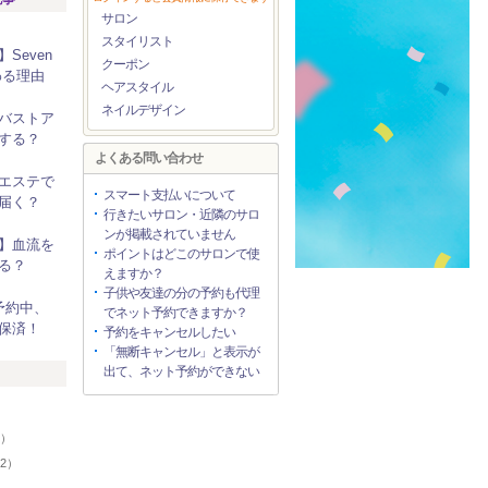
サロン
スタイリスト
Seven
クーポン
わる理由
ヘアスタイル
ネイルデザイン
バストア
する？
よくある問い合わせ
エステで
スマート支払いについて
届く？
行きたいサロン・近隣のサロ
ンが掲載されていません
】血流を
ポイントはどこのサロンで使
る？
えますか？
子供や友達の分の予約も代理
予約中、
でネット予約できますか？
保済！
予約をキャンセルしたい
「無断キャンセル」と表示が
出て、ネット予約ができない
リ
9）
02）