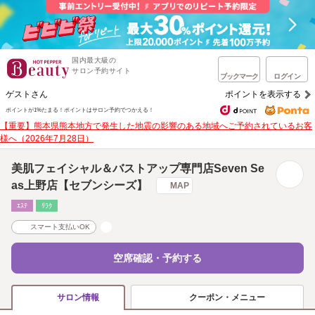
国内最大級の
サロン予約サイト
ブックマーク
ログイン
ゲストさん
ポイントを表示する
ポイントが1%たまる！
ポイントはサロン予約でつかえる！
【重要】熊本県熊本地方で発生した地震の影響のある地域へご予約されているお客
様へ（2026年7月28日）
美肌フェイシャル＆バストアップ専門店Seven Se
as上野店【セブンシーズ】
MAP
ｴｽﾃ
ﾘﾗｸ
スマート支払いOK
空席確認・予約する
クーポン・メニュー
サロン情報