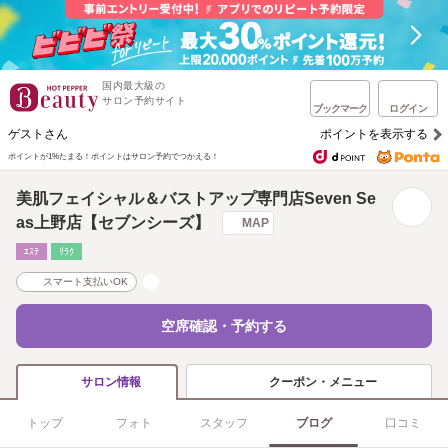
国内最大級の
サロン予約サイト
ブックマーク
ログイン
ゲストさん
ポイントを表示する
ポイントが1%たまる！
ポイントはサロン予約でつかえる！
美肌フェイシャル＆バストアップ専門店Seven Se
as上野店【セブンシーズ】
MAP
ｴｽﾃ
ﾘﾗｸ
スマート支払いOK
空席確認・予約する
クーポン・メニュー
サロン情報
トップ
フォト
スタッフ
ブログ
口コミ