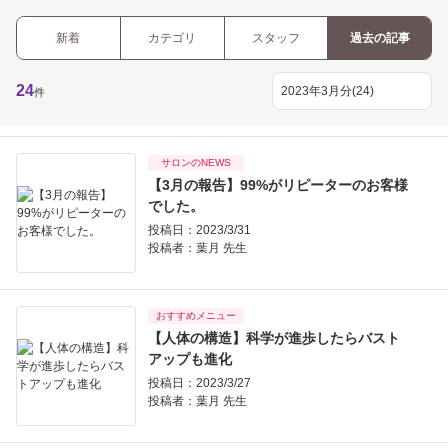
新着
カテゴリ
スタッフ
過去の記事
24
件
サロンのNEWS
【3月の報告】99%がリピーターのお客様
でした。
投稿日：2023/3/31
投稿者：
葉月 先生
おすすめメニュー
【人体の構造】科学が進歩したらバスト
アップも進化
投稿日：2023/3/27
投稿者：
葉月 先生