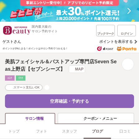
国内最大級の
サロン予約サイト
ブックマーク
ログイン
ゲストさん
ポイントを表示する
ポイントが1%たまる！
ポイントはサロン予約でつかえる！
美肌フェイシャル＆バストアップ専門店Seven Se
as上野店【セブンシーズ】
MAP
ｴｽﾃ
ﾘﾗｸ
スマート支払いOK
空席確認・予約する
クーポン・メニュー
サロン情報
トップ
フォト
スタッフ
ブログ
口コミ