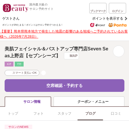
国内最大級の
サロン予約サイト
ブックマーク
ログイン
ゲストさん
ポイントを表示する
ポイントが1%たまる！
ポイントはサロン予約でつかえる！
【重要】熊本県熊本地方で発生した地震の影響のある地域へご予約されているお客
様へ（2026年7月28日）
美肌フェイシャル＆バストアップ専門店Seven Se
as上野店【セブンシーズ】
MAP
ｴｽﾃ
ﾘﾗｸ
スマート支払いOK
空席確認・予約する
クーポン・メニュー
サロン情報
トップ
フォト
スタッフ
ブログ
口コミ
サロンのNEWS