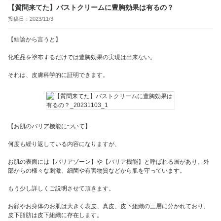
【質問来てた】バストクリームに豊胸効果は有るの？
投稿日：2023/11/3
【結論から言うと】
化粧品を塗布するだけでは豊胸効果の実現は出来ない。
それは、皮膚科学的に証明できます。
【お肌のバリア機能について】
何度も繰り返している内容になりますが、
お肌の表面には【バリアゾーン】や【バリア機能】と呼ばれる層があり、外
部からの様々な刺激、細菌や有害物質などから肌を守っています。
もう少し詳しくご説明させて頂きます。
お顔やお身体のお肌は大きく表皮、真皮、皮下組織の三層に分かれており、
皮下脂肪は皮下組織に存在します。