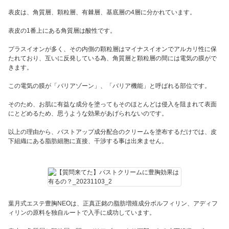
表皮は、角質層、顆粒層、有棘層、基底層の4層に分かれています。
表皮の1番上にある角質層は酸性です。
プラスイオンが多く、その内側の顆粒層はマイナスイオンでアルカリ性に保
たれており、互いに反発している為、角質層と顆粒層の間には電気の膜がで
きます。
この電気の膜が「バリアゾーン」、「バリア機能」と呼ばれる部位です。
そのため、お肌に有益な成分を塗ってもそのほとんどは侵入を阻まれて表面
にとどめるため、思うような効果があげられないのです。
以上の理由から、バストアップ成分配合のクリームを塗布するだけでは、皮
下組織にある脂肪細胞に直接、干渉する事は出来ません。
葉月式エステ豊胸NEOは、正真正銘の脂肪増殖成分ボルフィリン、アディフ
ィリンの原料を独自ルートで入手に成功しています。