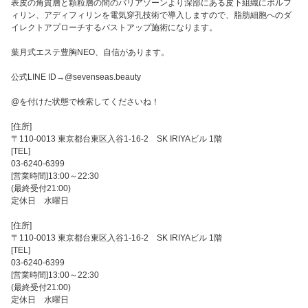
表皮の角質層と顆粒層の間のバリアゾーンより深部にある皮下組織にボルフ
ィリン、アディフィリンを電気穿孔技術で導入しますので、脂肪細胞へのダ
イレクトアプローチするバストアップ施術になります。
葉月式エステ豊胸NEO、自信があります。
公式LINE ID→@sevenseas.beauty
@を付けた状態で検索してくださいね！
[住所]
〒110-0013 東京都台東区入谷1-16-2 SK IRIYAビル 1階
[TEL]
03-6240-6399
[営業時間]13:00～22:30
(最終受付21:00)
定休日 水曜日
[住所]
〒110-0013 東京都台東区入谷1-16-2 SK IRIYAビル 1階
[TEL]
03-6240-6399
[営業時間]13:00～22:30
(最終受付21:00)
定休日 水曜日