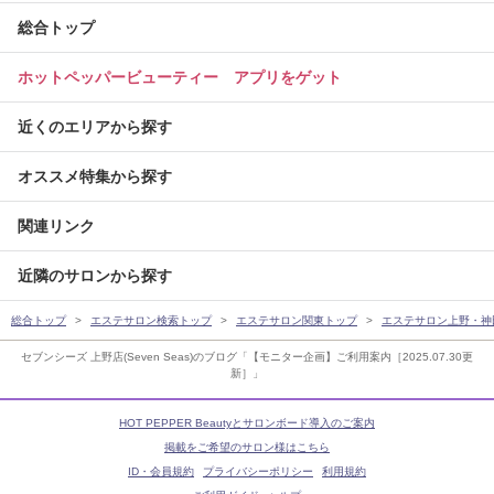
総合トップ
ホットペッパービューティー アプリをゲット
近くのエリアから探す
オススメ特集から探す
関連リンク
近隣のサロンから探す
総合トップ
エステサロン検索トップ
エステサロン関東トップ
エステサロン上野・神
セブンシーズ 上野店(Seven Seas)のブログ「【モニター企画】ご利用案内［2025.07.30更
新］」
HOT PEPPER Beautyとサロンボード導入のご案内
掲載をご希望のサロン様はこちら
ID・会員規約
プライバシーポリシー
利用規約