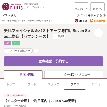
国内最大級の
サロン予約サイト
ブックマーク
ログイン
ゲストさん
ポイントを表示する
ポイントが1%たまる！
ポイントはサロン予約でつかえる！
美肌フェイシャル＆バストアップ専門店Seven Se
as上野店【セブンシーズ】
MAP
ｴｽﾃ
ﾘﾗｸ
スマート支払いOK
空席確認・予約する
クーポン・メニュー
サロン情報
トップ
フォト
スタッフ
ブログ
口コミ
サロンのNEWS
【モニター企画】ご利用案内［2025.07.30更新］
投稿日：2025/7/30