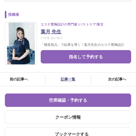
投稿者
エステ豊胸設計の専門家 /バストケア/東京
葉月 先生
ハヅキ センセイ
「構造視点」で結果を導く！葉月先生のエステ豊胸設計
指名して予約する
前の記事へ
記事一覧
次の記事へ
空席確認・予約する
クーポン情報
ブックマークする