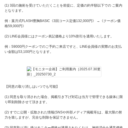
(1) 3回の施術を受けていただくことを前提に、定価の約半額以下での ご案内
となります。
例：葉月式FLASH豊胸BASIC《3回コース定価132,000円》 →《クーポン価
格59,000円》
(2) LINE会員様にはクーポン表記価格より10%割引を適用いたします。
例：59000円クーポンでのご予約ご来店ですと、LINE会員様の実際のお支払
い金額は53,100円となります。
【同意の取り消しはいつでも可能】
(1) 同意を取り消された場合、掲載引き下げ対応は当方で管理できる媒体に限
り即刻削除させて頂きます。
(2) すでに公開・拡散された情報(SNSや外部メディア掲載等)は、最大限の努
力を致しますが、完全な削除を保証できません。
(3) 同意取り消し後はモニター価格が適用されなくなり、施術済分を通常価格