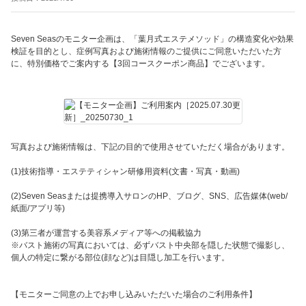
Seven Seasのモニター企画は、「葉月式エステメソッド」の構造変化や効果
検証を目的とし、症例写真および施術情報のご提供にご同意いただいた方
に、特別価格でご案内する【3回コースクーポン商品】でございます。
写真および施術情報は、下記の目的で使用させていただく場合があります。
(1)技術指導・エステティシャン研修用資料(文書・写真・動画)
(2)Seven Seasまたは提携導入サロンのHP、ブログ、SNS、広告媒体(web/
紙面/アプリ等)
(3)第三者が運営する美容系メディア等への掲載協力
※バスト施術の写真においては、必ずバスト中央部を隠した状態で撮影し、
個人の特定に繋がる部位(顔など)は目隠し加工を行います。
【モニターご同意の上でお申し込みいただいた場合のご利用条件】