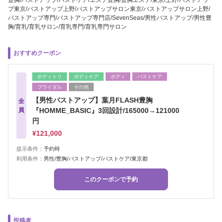
豊胸/バストアップ/バストケア/エステ豊胸/豊胸エステ/東京/上野/バストアッ
プ東京/バストアップ上野/バストアップサロン東京/バストアップサロン上野/
バストアップ専門/バストアップ専門店/SevenSeas/男性バストアップ/男性豊
胸/育乳/育乳サロン/育乳専門/育乳専門サロン
おすすめクーポン
ボディトリ
ボディケア
ボディ
バストケア
ブライダル
その他
【男性バストアップ】葉月FLASH豊胸
全
員
『HOMME_BASIC』3回設計/165000→121000
円
¥121,000
提示条件：
予約時
利用条件：
男性/豊胸/バストアップ/バストケア/東京都
このクーポンで予約
投稿者