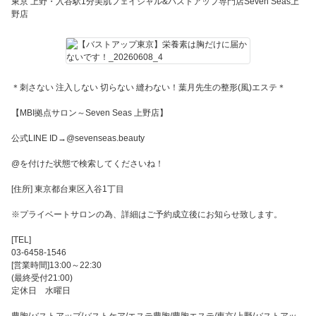
東京 上野・入谷駅1分美肌フェイシャル&バストアップ専門店Seven Seas上
野店
＊刺さない 注入しない 切らない 縫わない！葉月先生の整形(風)エステ＊
【MBI拠点サロン～Seven Seas 上野店】
公式LINE ID→@sevenseas.beauty
@を付けた状態で検索してくださいね！
[住所] 東京都台東区入谷1丁目
※プライベートサロンの為、詳細はご予約成立後にお知らせ致します。
[TEL]
03-6458-1546
[営業時間]13:00～22:30
(最終受付21:00)
定休日 水曜日