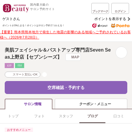
国内最大級の
サロン予約サイト
ブックマーク
ログイン
ゲストさん
ポイントを表示する
ポイントが1%たまる！
ポイントはサロン予約でつかえる！
【重要】熊本県熊本地方で発生した地震の影響のある地域へご予約されているお客
様へ（2026年7月28日）
美肌フェイシャル＆バストアップ専門店Seven Se
as上野店【セブンシーズ】
MAP
ｴｽﾃ
ﾘﾗｸ
スマート支払いOK
空席確認・予約する
クーポン・メニュー
サロン情報
トップ
フォト
スタッフ
ブログ
口コミ
おすすめメニュー