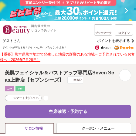
国内最大級の
サロン予約サイト
ブックマーク
ログイン
ゲストさん
ポイントを表示する
ポイントが1%たまる！
ポイントはサロン予約でつかえる！
【重要】熊本県熊本地方で発生した地震の影響のある地域へご予約されているお客
様へ（2026年7月28日）
美肌フェイシャル＆バストアップ専門店Seven Se
as上野店【セブンシーズ】
MAP
ｴｽﾃ
ﾘﾗｸ
スマート支払いOK
空席確認・予約する
クーポン・メニュー
サロン情報