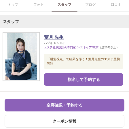
トップ
フォト
スタッフ
ブログ
口コミ
スタッフ
葉月 先生
ハヅキ センセイ
エステ豊胸設計の専門家 /バストケア/東京
（歴20年以上）
「構造視点」で結果を導く！葉月先生のエステ豊胸
設計
指名して予約する
空席確認・予約する
クーポン情報