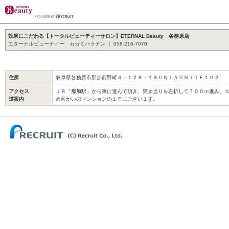
効果にこだわる【トータルビューティーサロン】ETERNAL Beauty 各務原店
エターナルビューティー カガミハラテン ｜ 058-216-7070
住所
岐阜県各務原市那加前野町４－１２８－１ＳＵＮＴＡＵＮＩＴＥ１０２
アクセス
ＪＲ「那加駅」から東に進んで頂き、突き当りを左折して７００ｍ進み、
道案内
め向かいのマンションの１Ｆにございます。