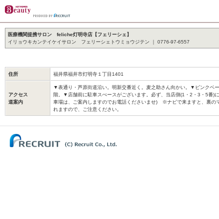
医療機関提携サロン feliche灯明寺店【フェリーシェ】
イリョウキカンテイケイサロン フェリーシェトウミョウジテン ｜ 0776-97-6557
住所
福井県福井市灯明寺１丁目1401
▼表通り・芦原街道沿い。明新交番近く。麦之助さん向かい。▼ピンクベー
アクセス
階。▼店舗前に駐車スぺースがございます。必ず、当店側(1・2・3・5番)
道案内
車場は、ご案内しますのでお電話くださいませ) ※ナビで来ますと、裏の
れますので、ご注意ください。