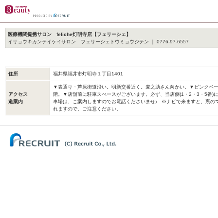
医療機関提携サロン feliche灯明寺店【フェリーシェ】
イリョウキカンテイケイサロン フェリーシェトウミョウジテン ｜ 0776-97-6557
住所
福井県福井市灯明寺１丁目1401
▼表通り・芦原街道沿い。明新交番近く。麦之助さん向かい。▼ピンクベー
アクセス
階。▼店舗前に駐車スぺースがございます。必ず、当店側(1・2・3・5番)
道案内
車場は、ご案内しますのでお電話くださいませ) ※ナビで来ますと、裏の
れますので、ご注意ください。