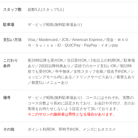
スタッフ数
総数5人(スタッフ5人)
駐車場
ザ・ビッグ昭島(無料駐車場あり)
支払い方法
Visa／Mastercard／JCB／American Express／現金・ＷＡＯ
Ｎ・Ｓｕｉｃａ・iD・QUICPay・PayPay・イオンpay
こだわり
夜20時以降も受付OK／当日受付OK／2名以上の利用OK／駐車場
条件
あり／2回目以降特典あり／店頭でのカード支払いOK／朝10時
前でも受付OK／年中無休／女性スタッフ在籍／指名予約OK／シ
ョッピングモール内にある／ドリンクサービスあり／着替えあり
／都度払いメニューあり
備考
ザ・ビッグ昭島(無料駐車場あり) コースにはそれぞれ、実際の
コース分数より長めに設定されており、お会計や片付け、次のお
客様をお待たせしないよう設定させて頂いております。
※このサロンの施術者は男性となる場合があります。
その他
ポイント利用OK
即時予約OK
メンズにもオススメ