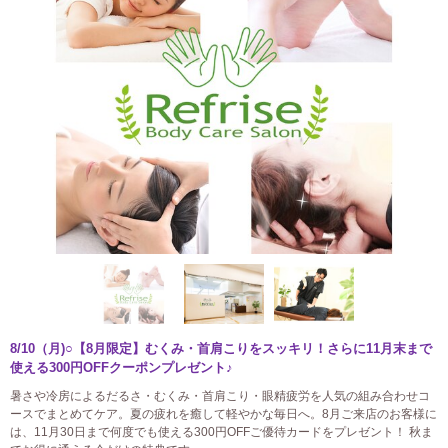
8/10（月)○【8月限定】むくみ・首肩こりをスッキリ！さらに11月末まで
使える300円OFFクーポンプレゼント♪
暑さや冷房によるだるさ・むくみ・首肩こり・眼精疲労を人気の組み合わせコ
ースでまとめてケア。夏の疲れを癒して軽やかな毎日へ。8月ご来店のお客様に
は、11月30日まで何度でも使える300円OFFご優待カードをプレゼント！ 秋ま