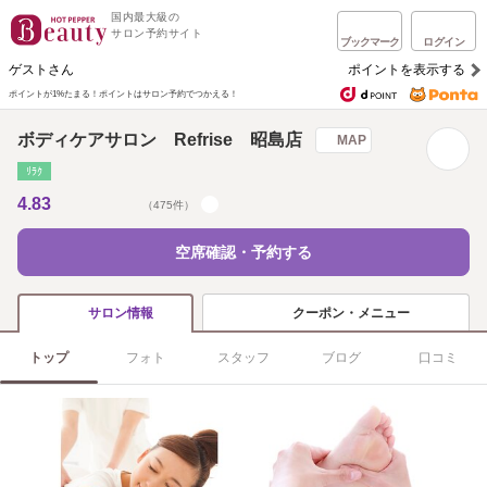
国内最大級の
サロン予約サイト
ブックマーク
ログイン
ゲストさん
ポイントを表示する
ポイントが1%たまる！
ポイントはサロン予約でつかえる！
ボディケアサロン Refrise 昭島店
MAP
ﾘﾗｸ
4.83
（475件）
空席確認・予約する
クーポン・メニュー
サロン情報
トップ
フォト
スタッフ
ブログ
口コミ