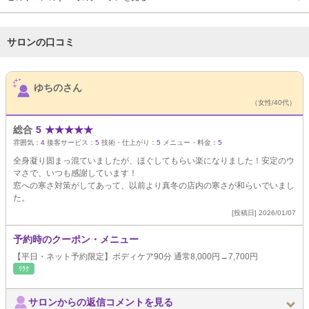
サロンの口コミ
サロンPick Up
ゆちのさん
（女性/40代）
総合
5
★
★
★
★
★
雰囲気：
4
接客サービス：
5
技術・仕上がり：
5
メニュー・料金：
5
全身凝り固まっ混ていましたが、ほぐしてもらい楽になりました！安定のウ
マさで、いつも感謝しています！
窓への寒さ対策がしてあって、以前より真冬の店内の寒さが和らいでいまし
た。
[投稿日] 2026/01/07
予約時のクーポン・メニュー
【平日・ネット予約限定】ボディケア90分 通常8,000円→7,700円
ﾘﾗｸ
サロンからの返信コメントを見る