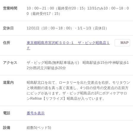
営業時間
10：00～21：00（最終受付20：15）12/31のみ10：00～18：0
0（最終受付17：15）
定休日
12/31日（10：00～18：00）・1/1～1/3（店休日）
住所
東京都昭島市宮沢町５００-１ ザ・ビック昭島店１
MAP
Ｆ
アクセス
ザ・ビッグ昭島(無料駐車場あり) 昭島駅徒歩15分/中神駅徒歩1
2分/西武立川駅徒歩20分
道案内
昭島駅北口を出て、ロータリーを出た交差点を右折。モリタウン
と映画館の道を真っ直ぐ直進し、4つ目の信号の交差点の左前方
にビッグがあります。ザ・ビッグ昭島店の1Fにボディケアサロ
ンRefrise【リフライズ】昭島店が入っています。
電話
番号を表示
設備
総数5(ベッド5)