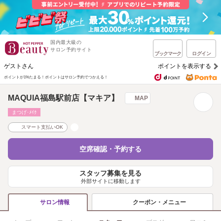
国内最大級の
サロン予約サイト
ブックマーク
ログイン
ゲストさん
ポイントを表示する
ポイントが1%たまる！
ポイントはサロン予約でつかえる！
MAQUIA福島駅前店【マキア】
MAP
まつげ･ﾒｲｸ
スマート支払いOK
空席確認・予約する
スタッフ募集を見る
外部サイトに移動します
クーポン・メニュー
サロン情報