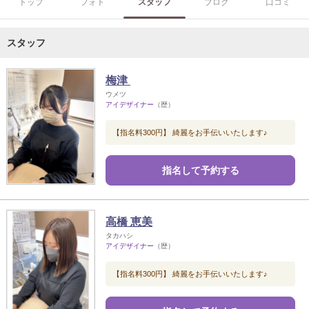
トップ
フォト
スタッフ
ブログ
口コミ
スタッフ
梅津
ウメツ
アイデザイナー
（歴）
【指名料300円】 綺麗をお手伝いいたします♪
指名して予約する
高橋 恵美
タカハシ
アイデザイナー
（歴）
【指名料300円】 綺麗をお手伝いいたします♪