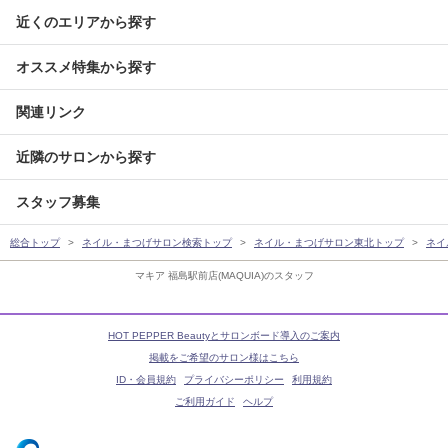
近くのエリアから探す
オススメ特集から探す
関連リンク
近隣のサロンから探す
スタッフ募集
総合トップ
ネイル・まつげサロン検索トップ
ネイル・まつげサロン東北トップ
ネイ
マキア 福島駅前店(MAQUIA)のスタッフ
HOT PEPPER Beautyとサロンボード導入のご案内
掲載をご希望のサロン様はこちら
ID・会員規約
プライバシーポリシー
利用規約
ご利用ガイド
ヘルプ