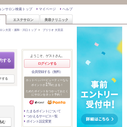
ョンサロン検索トップ
マイページ
ヘルプ
ン
エステサロン
美容クリニック
ロン大宮・浦和・川口トップ
>
ブリリオ 大宮店
ようこそ、ゲストさん。
約する
ログインする
会員登録する（無料）
クする
ホットペッパービューティーなら
1%
ポイントが
たまる！
ためたポイントをつかっておとく
にサロンをネット予約！
たまるポイントについて
つかえるサービス一覧
ポイント設定変更