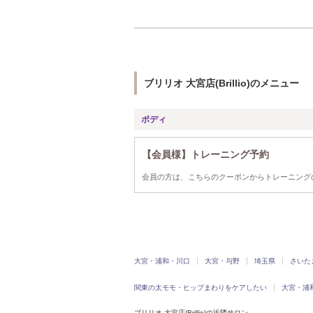
ブリリオ 大宮店(Brillio)のメニュー
ボディ
【会員様】トレーニング予約
会員の方は、こちらのクーポンからトレーニング
大宮・浦和・川口
大宮・与野
埼玉県
さいた
関東の太モモ・ヒップまわりをケアしたい
大宮・浦
ブリリオ 大宮店(Brillio)の近隣サロン