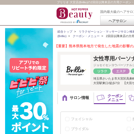
ブリリオ 大宮店(Brillio)の2回目以降来店の方用クーポ
国内最大級のヘアサロ
ヘアサロン
総合トップ
>
リラクゼーション・マッサージサロン検
(Brillio)
>
クーポン・メニュー
>
2回目以降来店の方
【重要】熊本県熊本地方で発生した地震の影響のあ
女性専用パーソナル
ジョセイセンヨウパーソナル
埼玉県さいたま市大宮区高鼻
大宮駅東口/徒歩7分 【大宮/
クーポン
サロン情報
メニュー
フェイシャル
ブライダル