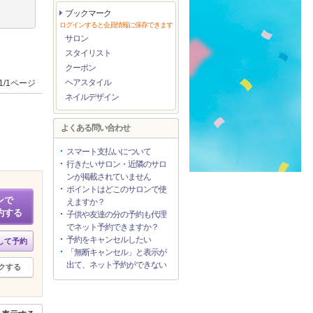
ブックマーク
ログインすると会員情報に保存できます
サロン
スタイリスト
クーポン
ヘアスタイル
1/1ページ
ネイルデザイン
よくある問い合わせ
スマート支払いについて
行きたいサロン・近隣のサロ
ンが掲載されていません
ポイントはどこのサロンで使
ンで
えますか？
約する
子供や友達の分の予約も代理
でネット予約できますか？
予約をキャンセルしたい
して予約
「無断キャンセル」と表示が
出て、ネット予約ができない
クする