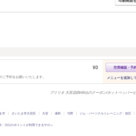
印刷画面
¥0
空席確認・予
のご予約をお願いいたします。
メニューを追加し
ブリリオ 大宮店(Brillio)のクーポン/ホットペッパ
ま市
さいたま市大宮区
大宮
浦和
与野
ジム・パーソナルトレーニング・加圧
和・川口のポイントが利用できるサロン