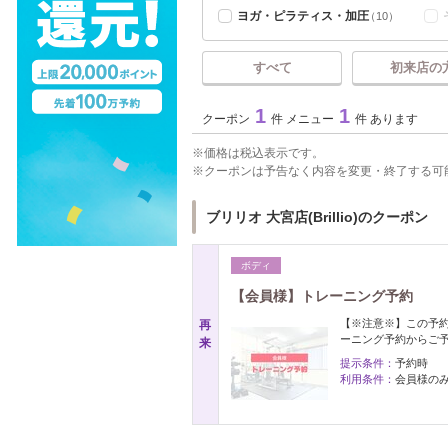
ヨガ・ピラティス・加圧
（10）
すべて
初来店の
1
1
クーポン
件 メニュー
件 あります
価格は税込表示です。
クーポンは予告なく内容を変更・終了する可
ブリリオ 大宮店(Brillio)のクーポン
ボディ
【会員様】トレーニング予約
【※注意※】この予
再
ーニング予約からご
来
提示条件：
予約時
利用条件：
会員様の