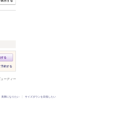
を表示する
約する
て予約する
ービューティー
美脚になりたい
サイズダウンを目指したい