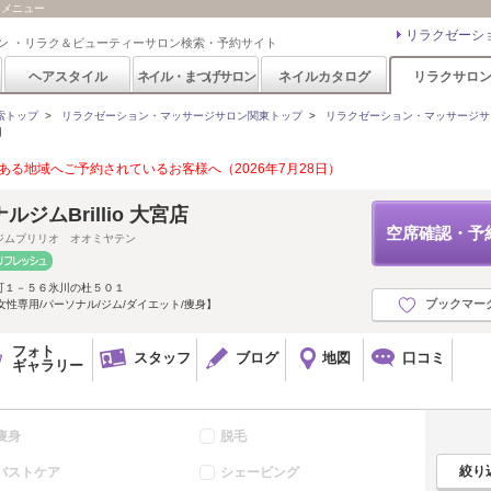
ン・メニュー
リラクゼーシ
ン ・リラク＆ビューティーサロン検索・予約サイト
ヘアスタイル
ネイル・まつげサロン
ネイルカタログ
リラクサロ
索トップ
>
リラクゼーション・マッサージサロン関東トップ
>
リラクゼーション・マッサージサ
用
る地域へご予約されているお客様へ（2026年7月28日）
ジムBrillio 大宮店
空席確認・予
ジムブリリオ オオミヤテン
町１－５６氷川の杜５０１
ブックマー
女性専用/パーソナル/ジム/ダイエット/痩身】
フォト
スタッフ
ブログ
地図
口コミ
ギャラリー
痩身
脱毛
バストケア
シェービング