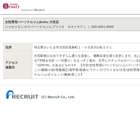
女性専用パーソナルジムBrillio 大宮店
ジョセイセンヨウパーソナルジムブリリオ オオミヤテン ｜ 090-4861-9898
住所
埼玉県さいたま市大宮区高鼻町１－５６氷川の杜５０１
大宮駅東口を出てすずらん通りを直進し、横断歩道を渡り左折します。右
るT字路を右折（一宮通り）をまっすぐ進み、左手にナチュラルローソンを
アクセス
「CERVIN」があるビルの５F 【大宮/女性専用/パーソナル/ジム/パーソナ
道案内
こり/腰痛/小顔/骨盤矯正/肩甲骨/産後/ピラティス/ブライダル/大宮/女性専用
ナルジム/ダイエット/痩身/肩こり】