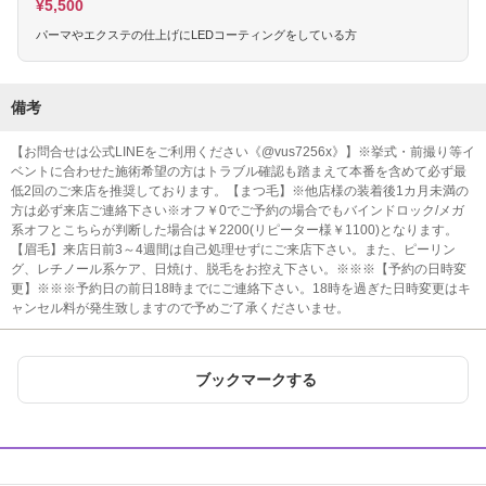
¥5,500
パーマやエクステの仕上げにLEDコーティングをしている方
備考
【お問合せは公式LINEをご利用ください《@vus7256x》】※挙式・前撮り等イ
ベントに合わせた施術希望の方はトラブル確認も踏まえて本番を含めて必ず最
低2回のご来店を推奨しております。【まつ毛】※他店様の装着後1カ月未満の
方は必ず来店ご連絡下さい※オフ￥0でご予約の場合でもバインドロック/メガ
系オフとこちらが判断した場合は￥2200(リピーター様￥1100)となります。
【眉毛】来店日前3～4週間は自己処理せずにご来店下さい。また、ピーリン
グ、レチノール系ケア、日焼け、脱毛をお控え下さい。※※※【予約の日時変
更】※※※予約日の前日18時までにご連絡下さい。18時を過ぎた日時変更はキ
ャンセル料が発生致しますので予めご了承くださいませ。
ブックマークする