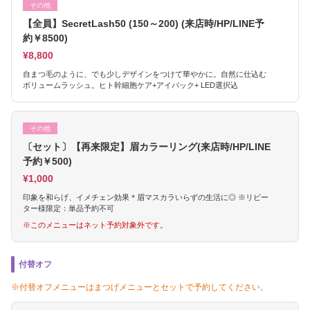
その他
【全員】SecretLash50 (150～200) (来店時/HP/LINE予
約￥8500)
¥8,800
自まつ毛のように、でも少しデザインをつけて華やかに。自然に仕込む
ボリュームラッシュ。ヒト幹細胞ケア+アイパック+ LED選択込
その他
〔セット〕【再来限定】眉カラーリング(来店時/HP/LINE
予約￥500)
¥1,000
印象を和らげ、イメチェン効果＊眉マスカラいらずの生活に◎ ※リピー
ター様限定：単品予約不可
※このメニューはネット予約対象外です。
付替オフ
※付替オフメニューはまつげメニューとセットで予約してください。