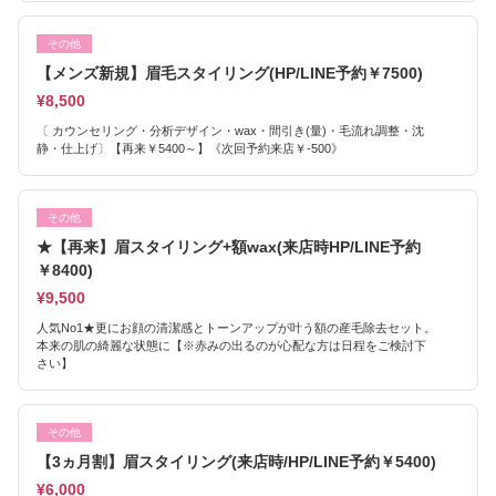
その他
【メンズ新規】眉毛スタイリング(HP/LINE予約￥7500)
¥8,500
〔 カウンセリング・分析デザイン・wax・間引き(量)・毛流れ調整・沈
静・仕上げ〕【再来￥5400～】《次回予約来店￥-500》
その他
★【再来】眉スタイリング+額wax(来店時HP/LINE予約
￥8400)
¥9,500
人気No1★更にお顔の清潔感とトーンアップが叶う額の産毛除去セット。
本来の肌の綺麗な状態に【※赤みの出るのが心配な方は日程をご検討下
さい】
その他
【3ヵ月割】眉スタイリング(来店時/HP/LINE予約￥5400)
¥6,000