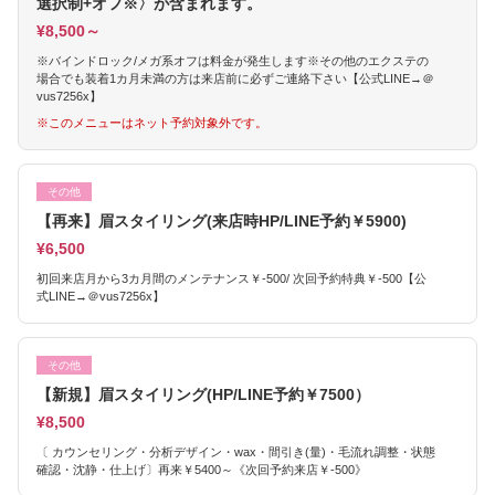
選択制+オフ※〉が含まれます。
¥8,500～
※バインドロック/メガ系オフは料金が発生します※その他のエクステの
場合でも装着1カ月未満の方は来店前に必ずご連絡下さい【公式LINE→＠
vus7256x】
※このメニューはネット予約対象外です。
その他
【再来】眉スタイリング(来店時HP/LINE予約￥5900)
¥6,500
初回来店月から3カ月間のメンテナンス￥-500/ 次回予約特典￥-500【公
式LINE→＠vus7256x】
その他
【新規】眉スタイリング(HP/LINE予約￥7500）
¥8,500
〔 カウンセリング・分析デザイン・wax・間引き(量)・毛流れ調整・状態
確認・沈静・仕上げ〕再来￥5400～《次回予約来店￥-500》