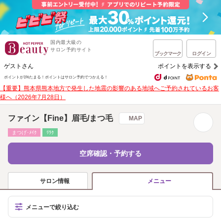
国内最大級の
サロン予約サイト
ブックマーク
ログイン
ゲストさん
ポイントを表示する
ポイントが1%たまる！
ポイントはサロン予約でつかえる！
【重要】熊本県熊本地方で発生した地震の影響のある地域へご予約されているお客
様へ（2026年7月28日）
ファイン【Fine】眉毛/まつ毛
MAP
まつげ･ﾒｲｸ
ﾘﾗｸ
空席確認・予約する
サロン情報
メニュー
メニューで絞り込む