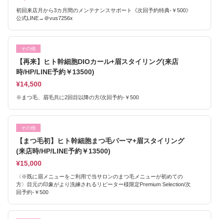
初回来店月から3カ月間のメンテナンスサポート《次回予約特典-￥500》
公式LINE→＠vus7256x
その他
【再来】ヒト幹細胞DIOカール+眉スタイリング(来店
時/HP/LINE予約￥13500)
¥14,500
※まつ毛、眉毛共に2回目以降の方/次回予約-￥500
その他
【まつ毛初】ヒト幹細胞まつ毛パーマ+眉スタイリング
(来店時/HP/LINE予約￥13500)
¥15,000
〈※既に眉メニューをご利用で当サロンのまつ毛メニューが初めての
方〉目元の印象がより洗練されるリピーター様限定Premium Selection/次
回予約-￥500