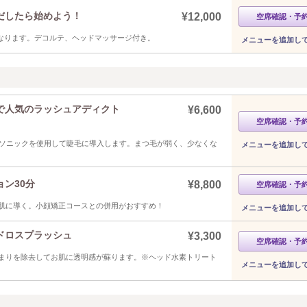
だしたら始めよう！
¥12,000
空席確認・予
となります。デコルテ、ヘッドマッサージ付き。
メニューを追加し
で人気のラッシュアディクト
¥6,600
空席確認・予
をソニックを使用して睫毛に導入します。まつ毛が弱く、少なくな
メニューを追加し
ン30分
¥8,800
空席確認・予
お肌に導く。小顔矯正コースとの併用がおすすめ！
メニューを追加し
ドロスプラッシュ
¥3,300
空席確認・予
まりを除去してお肌に透明感が蘇ります。※ヘッド水素トリート
メニューを追加し