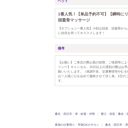
ヘッド
1番人気！【単品予約不可】【瞬時に
頭蓋骨マッサージ
【オプション一番人気】小顔は頭皮、頭蓋骨から
に自信を持ってオススメします！
備考
【お願い】ご来店の際お肌の状態、ご体調等によ
リシー】キャンセル、15分以上の遅刻の際はお
願いいたします。（体調不良、交通事情等やむを
お一人様に心を込めて施術させて頂く為、1日の
す。
桑名・四日市・津・鈴鹿・伊勢
蟹江・弥富・桑名・
東海の仕事帰り・早朝OKのサロン
桑名・四日市・津