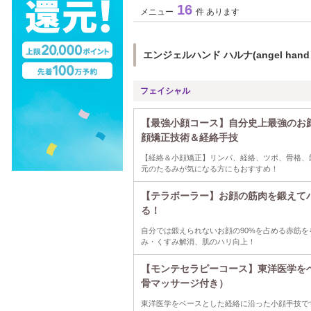
16
メニュー
件 あります
エンジェルハンド ハルナ(angel han
フェイシャル
【最強小顔コース】自分史上最強のお
顔矯正技術＆経絡手技
【経絡＆小顔矯正】リンパ、経絡、ツボ、骨格、
元のたるみが気になる方にもおすすめ！
【テラボーラー】お顔の筋肉を鍛えて
る！
自分では鍛えられないお顔の90%を占める赤筋
み・くすみ解消、肌のハリ向上！
【モンテセラピーコース】東洋医学を
骨マッサージ付き）
東洋医学をベースとした経絡に沿った小顔手技で