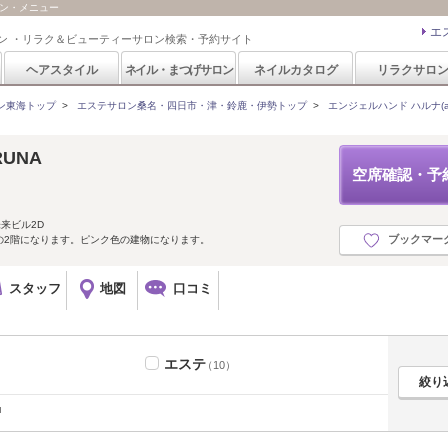
ーポン・メニュー
エ
ン ・リラク＆ビューティーサロン検索・予約サイト
ヘアスタイル
ネイル・まつげサロン
ネイルカタログ
リラクサロ
ン東海トップ
>
エステサロン桑名・四日市・津・鈴鹿・伊勢トップ
>
エンジェルハンド ハルナ(ange
ARUNA
空席確認・予
未来ビル2D
ブックマー
の2階になります。ピンク色の建物になります。
スタッフ
地図
口コミ
エステ
（10）