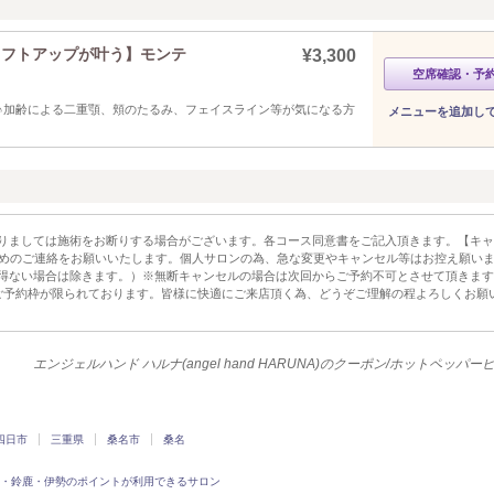
リフトアップが叶う】モンテ
¥3,300
空席確認・予
♪加齢による二重顎、頬のたるみ、フェイスライン等が気になる方
メニューを追加し
りましては施術をお断りする場合がございます。各コース同意書をご記入頂きます。【キャ
早めのご連絡をお願いいたします。個人サロンの為、急な変更やキャンセル等はお控え願い
得ない場合は除きます。）※無断キャンセルの場合は次回からご予約不可とさせて頂きます
ご予約枠が限られております。皆様に快適にご来店頂く為、どうぞご理解の程よろしくお願
エンジェルハンド ハルナ(angel hand HARUNA)のクーポン/ホットペッパ
四日市
三重県
桑名市
桑名
・鈴鹿・伊勢のポイントが利用できるサロン