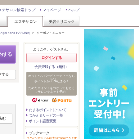
ステサロン検索トップ
マイページ
ヘルプ
ン
エステサロン
美容クリニック
l hand HARUNA)
>
クーポン・メニュー
ようこそ、ゲストさん。
約する
ログインする
会員登録する（無料）
クする
ホットペッパービューティーなら
1%
ポイントが
たまる！
ためたポイントをつかっておとく
にサロンをネット予約！
たまるポイントについて
つかえるサービス一覧
ポイント設定変更
ブックマーク
ログインすると会員情報に保存できます