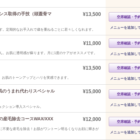
デンス取得の手技（頭蓋骨マ
¥13,500
空席確認・予
メニューを追加し
す。定期的なお手入れで歳を重ねるごとに若々しくなれます。
¥11,000
空席確認・予
ん。お肌に透明感が蘇ります。月に1度のケアがオススメです。
メニューを追加し
¥13,500
空席確認・予
す。お肌のトーンアップとハリを実感できます。
メニューを追加し
肌のうまれ代わりスペシャル
¥15,000
空席確認・予
メニューを追加し
ェクション導入スペシャル。
産毛除去コースWAX/XXX
¥12,000
空席確認・予
に不要な産毛を除去！お肌がワントーン明るくなりお顔に輝きが
メニューを追加し