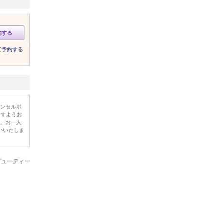
約する
て予約する
ンセルポ
ますようお
。お一人
いいたしま
ービューティー