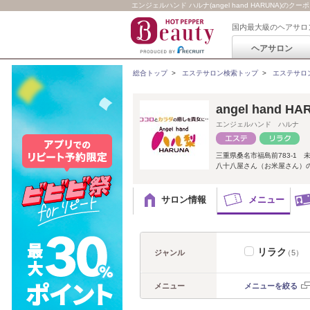
エンジェルハンド ハルナ(angel hand HARUNA)のク
国内最大級のヘアサロ
ヘアサロン
総合トップ
>
エステサロン検索トップ
>
エステサロ
angel hand H
エンジェルハンド ハルナ
三重県桑名市福島前783-1 
八十八屋さん（お米屋さん）
サロン情報
メニュー
リラク
ジャンル
（5）
メニュー
メニューを絞る