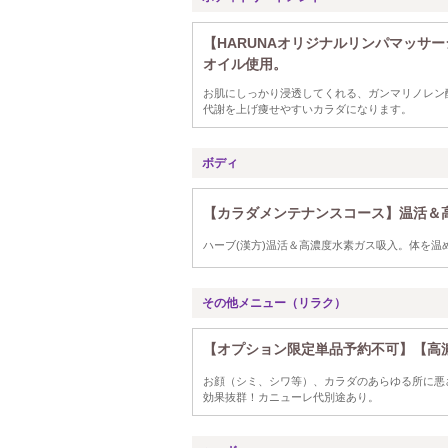
【HARUNAオリジナルリンパマッサー
オイル使用。
お肌にしっかり浸透してくれる、ガンマリノレン
代謝を上げ痩せやすいカラダになります。
ボディ
【カラダメンテナンスコース】温活＆高
ハーブ(漢方)温活＆高濃度水素ガス吸入。体を温
その他メニュー（リラク）
【オプション限定単品予約不可】【高濃
お顔（シミ、シワ等）、カラダのあらゆる所に悪
効果抜群！カニューレ代別途あり。