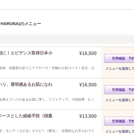
d HARUNA)のメニュー
顔に！エビデンス取得日本小
¥16,500
空席確認・予
筋肉、頭蓋骨の全てにアプローチ！究極の小顔コース！目元、口
メニューを追加し
ハリ、透明感あるお肌になれ
¥16,500
空席確認・予
をを鍛えてハリのあるお肌に導く。リフトアップ、小顔効果、むく
メニューを追加し
ベースとした経絡手技（頭蓋
¥13,500
空席確認・予
す。モンテ（上がる）セラピー（療法）。定期的なお手入れでリ
メニューを追加し