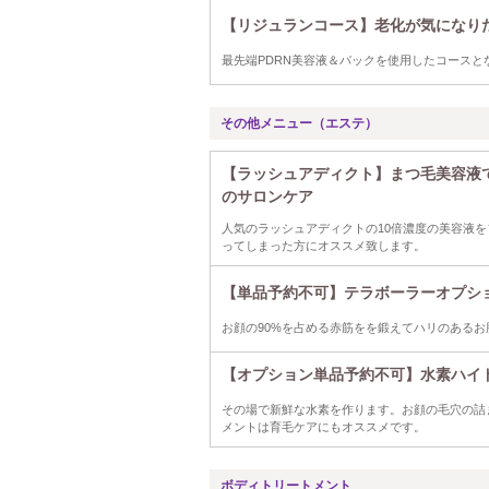
【リジュランコース】老化が気になり
最先端PDRN美容液＆パックを使用したコース
その他メニュー（エステ）
【ラッシュアディクト】まつ毛美容液
のサロンケア
人気のラッシュアディクトの10倍濃度の美容液
ってしまった方にオススメ致します。
【単品予約不可】テラボーラーオプショ
お顔の90%を占める赤筋をを鍛えてハリのある
【オプション単品予約不可】水素ハイ
その場で新鮮な水素を作ります。お顔の毛穴の詰
メントは育毛ケアにもオススメです。
ボディトリートメント