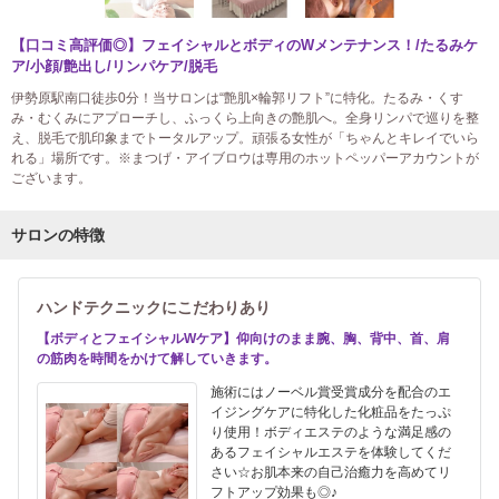
【口コミ高評価◎】フェイシャルとボディのWメンテナンス！/たるみケ
ア/小顔/艶出し/リンパケア/脱毛
伊勢原駅南口徒歩0分！当サロンは“艶肌×輪郭リフト”に特化。たるみ・くす
み・むくみにアプローチし、ふっくら上向きの艶肌へ。全身リンパで巡りを整
え、脱毛で肌印象までトータルアップ。頑張る女性が「ちゃんとキレイでいら
れる」場所です。※まつげ・アイブロウは専用のホットペッパーアカウントが
ございます。
サロンの特徴
ハンドテクニックにこだわりあり
【ボディとフェイシャルWケア】仰向けのまま腕、胸、背中、首、肩
の筋肉を時間をかけて解していきます。
施術にはノーベル賞受賞成分を配合のエ
イジングケアに特化した化粧品をたっぷ
り使用！ボディエステのような満足感の
あるフェイシャルエステを体験してくだ
さい☆お肌本来の自己治癒力を高めてリ
フトアップ効果も◎♪