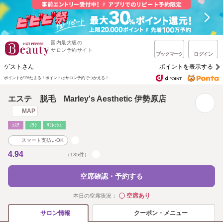
国内最大級の
サロン予約サイト
ブックマーク
ログイン
ゲストさん
ポイントを表示する
ポイントが1%たまる！
ポイントはサロン予約でつかえる！
エステ 脱毛 Marley's Aesthetic 伊勢原店
MAP
ｴｽﾃ
ﾘﾗｸ
ﾘﾌﾚｯｼｭ
スマート支払いOK
4.94
（135件）
空席確認・予約する
空席あり
本日の空席状況：
◯
クーポン・メニュー
サロン情報