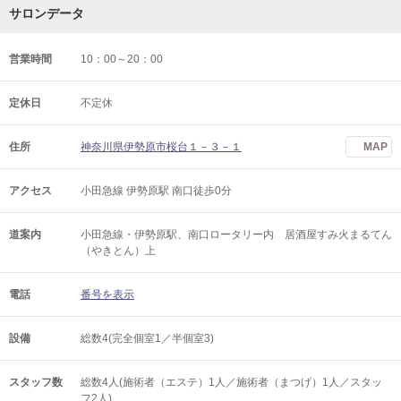
サロンデータ
営業時間
10：00～20：00
定休日
不定休
住所
神奈川県伊勢原市桜台１－３－１
MAP
アクセス
小田急線 伊勢原駅 南口徒歩0分
道案内
小田急線・伊勢原駅、南口ロータリー内 居酒屋すみ火まるてん
（やきとん）上
電話
番号を表示
設備
総数4(完全個室1／半個室3)
スタッフ数
総数4人(施術者（エステ）1人／施術者（まつげ）1人／スタッ
フ2人)