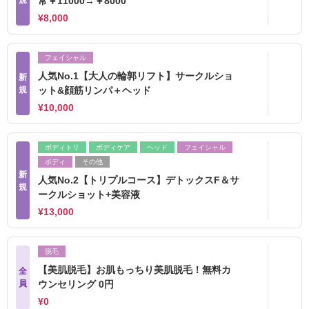
規
常￥11000→￥8000
¥8,000
フェイシャル
人気No.1【大人の輪郭リフト】サークルショ
新
規
ット&顔筋リンパ＋ヘッド
¥10,000
ボディトリ
ボディケア
ヘッド
フェイシャル
ボディ
その他
新
人気No.2【トリプルコース】デトックスF＆サ
規
ークルショット+美容液
¥13,000
脱毛
【美肌脱毛】お肌もっちり美肌脱毛！無料カ
全
員
ウンセリング 0円
¥0