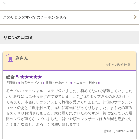
このサロンのすべてのクーポンを見る
サロンの口コミ
サロンPick Up
みさん
（女性/40代/会社員）
総合
5
★
★
★
★
★
雰囲気：
5
接客サービス：
5
技術・仕上がり：
5
メニュー・料金：
5
初めてのフェイシャルエステで伺いました。初めてなので緊張していました
が、最後には気持ち良すぎて寝ていました(^_^;)スタッフさんのお人柄もと
ても良く、本当にリラックスして施術を受けられました。片側のサークルシ
ョットのあとに顔を触って、違いに本当にびっくりしました。まぶたの重み
もスッキリ解消されました。家に帰り気づいたのですが、気になっていた眉
間のシワが薄くなっていました！背中や頭のマッサージは力加減も絶妙でし
た！また次回も、よろしくお願い致します！
[投稿日] 2026/02/10