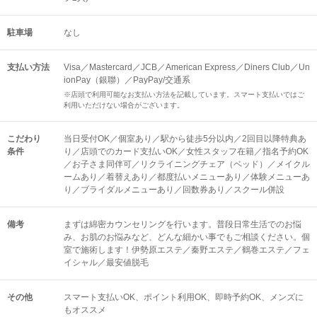
駐車場
なし
支払い方法
Visa／Mastercard／JCB／American Express／Diners Club／Un
ionPay（銀聯）／PayPay/交通系
※店頭で利用可能なお支払い方法を記載しています。スマート支払いではご
利用いただけない場合がございます。
こだわり
当日受付OK／個室あり／駅から徒歩5分以内／2回目以降特典あ
条件
り／店頭でのカード支払いOK／女性スタッフ在籍／指名予約OK
／お子さま同伴可／リクライニングチェア（ベッド）／メイクル
ームあり／着替えあり／都度払いメニューあり／体験メニューあ
り／ブライダルメニューあり／回数券あり／スクール併設
備考
まずは綿密カウンセリングを行います。普段日常生活でのお悩
み、お肌のお悩みなど、どんな細かい事でもご相談ください。個
室で施術します！伊勢原エステ／秦野エステ／鶴巻エステ／フェ
イシャル／最安値脱毛
その他
スマート支払いOK
ポイント利用OK
即時予約OK
メンズに
もオススメ