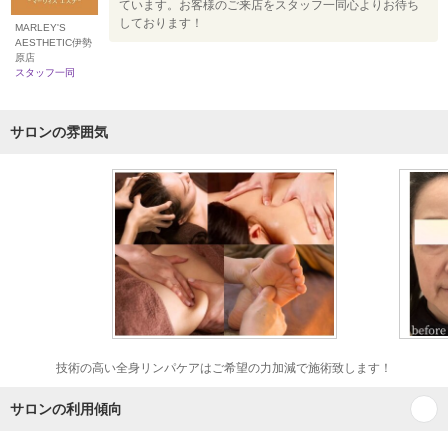
ています。お客様のご来店をスタッフ一同心よりお待ち
しております！
MARLEY'S
AESTHETIC伊勢
原店
スタッフ一同
サロンの雰囲気
技術の高い全身リンパケアはご希望の力加減で施術致します！
サロンの利用傾向