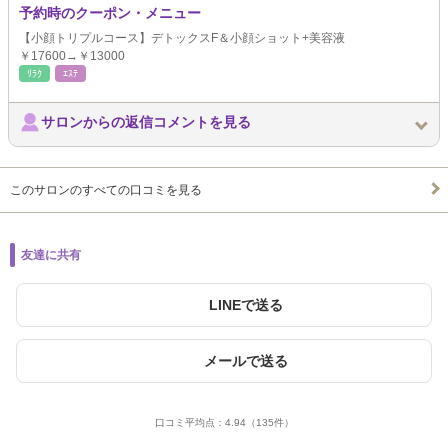
予約時のクーポン・メニュー
【小顔トリプルコース】デトックスF＆小顔ショット+美容液
￥17600→￥13000
ﾘﾗｸ
ｴｽﾃ
サロンからの返信コメントを見る
このサロンのすべての口コミを見る
友達に共有
LINEで送る
メールで送る
口コミ平均点：
4.94
（135件）