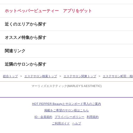
ホットペッパービューティー アプリをゲット
近くのエリアから探す
オススメ特集から探す
関連リンク
近隣のサロンから探す
総合トップ
エステサロン検索トップ
エステサロン関東トップ
エステサロン町田・相
マーリィズエステティック(MARLEY'S AESTHETIC)
HOT PEPPER Beautyとサロンボード導入のご案内
掲載をご希望のサロン様はこちら
ID・会員規約
プライバシーポリシー
利用規約
ご利用ガイド
ヘルプ