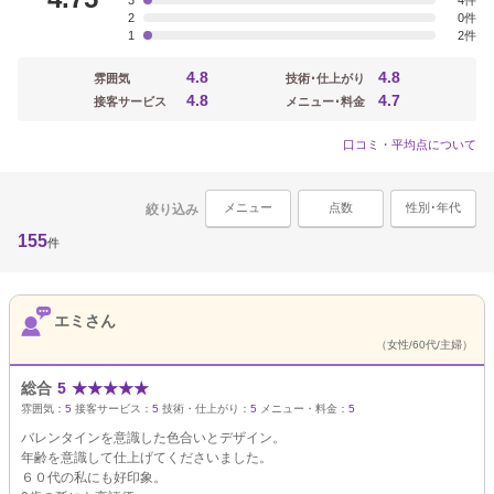
3
4
2
0
1
2
4.8
4.8
雰囲気
技術･仕上がり
4.8
4.7
接客サービス
メニュー･料金
口コミ・平均点について
メニュー
点数
性別･年代
絞り込み
155
件
エミさん
（女性/60代/主婦）
総合
5
★
★
★
★
★
雰囲気：
5
接客サービス：
5
技術・仕上がり：
5
メニュー・料金：
5
バレンタインを意識した色合いとデザイン。
年齢を意識して仕上げてくださいました。
６０代の私にも好印象。