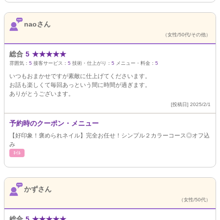
naoさん
（女性/50代/その他）
総合
5
★
★
★
★
★
雰囲気：
5
接客サービス：
5
技術・仕上がり：
5
メニュー・料金：
5
いつもおまかせですが素敵に仕上げてくださいます。
お話も楽しくて毎回あっという間に時間が過ぎます。
ありがとうございます。
[投稿日] 2025/2/1
予約時のクーポン・メニュー
【好印象！褒められネイル】完全お任せ！シンプル２カラーコース◎オフ込
み
ﾈｲﾙ
かずさん
（女性/50代）
総合
5
★
★
★
★
★