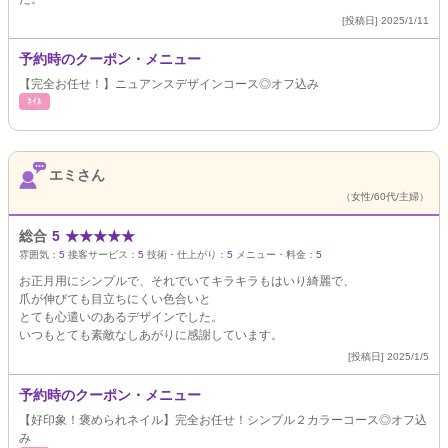
[投稿日] 2025/1/11
予約時のクーポン・メニュー
【完全お任せ！】ニュアンスデザインコース◎オフ込み
ﾈｲﾙ
エミさん
（女性/60代/主婦）
総合
5
★
★
★
★
★
雰囲気：
5
接客サービス：
5
技術・仕上がり：
5
メニュー・料金：
5
お正月用にシンプルで、それでいてキラキラもはいり綺麗で、
爪が伸びても目立ちにくい色合いと
とても心遣いのあるデザインでした。
いつもとても素敵なしあがりに感謝しています。
[投稿日] 2025/1/5
予約時のクーポン・メニュー
【好印象！褒められネイル】完全お任せ！シンプル２カラーコース◎オフ込
み