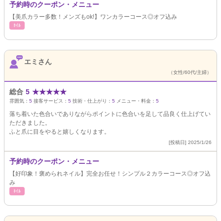
予約時のクーポン・メニュー
【美爪カラー多数！メンズもok!】ワンカラーコース◎オフ込み
ﾈｲﾙ
エミさん
（女性/60代/主婦）
総合
5
★
★
★
★
★
雰囲気：
5
接客サービス：
5
技術・仕上がり：
5
メニュー・料金：
5
落ち着いた色合いでありながらポイントに色合いを足して品良く仕上げてい
ただきました。
ふと爪に目をやると嬉しくなります。
[投稿日] 2025/1/26
予約時のクーポン・メニュー
【好印象！褒められネイル】完全お任せ！シンプル２カラーコース◎オフ込
み
ﾈｲﾙ