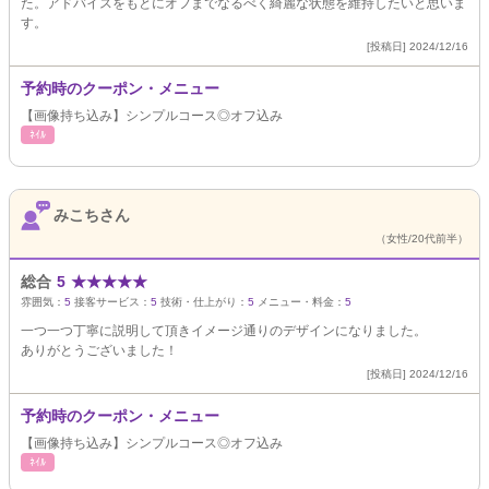
た。アドバイスをもとにオフまでなるべく綺麗な状態を維持したいと思いま
す。
[投稿日] 2024/12/16
予約時のクーポン・メニュー
【画像持ち込み】シンプルコース◎オフ込み
ﾈｲﾙ
みこちさん
（女性/20代前半）
総合
5
★
★
★
★
★
雰囲気：
5
接客サービス：
5
技術・仕上がり：
5
メニュー・料金：
5
一つ一つ丁寧に説明して頂きイメージ通りのデザインになりました。
ありがとうございました！
[投稿日] 2024/12/16
予約時のクーポン・メニュー
【画像持ち込み】シンプルコース◎オフ込み
ﾈｲﾙ