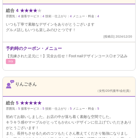
総合
4
★
★
★
★
★
雰囲気：
4
接客サービス：
4
技術・仕上がり：
4
メニュー・料金：
4
いつも丁寧で素敵なデザインをありがとうございます
グルメ話しもいつも楽しみのひとつです！
[投稿日] 2024/12/20
予約時のクーポン・メニュー
【洗練された足元に！】完全お任せ！Foot nailデザインコース◎オフ込み
ﾈｲﾙ
りんごさん
（女性/20代後半/会社員）
総合
5
★
★
★
★
★
雰囲気：
5
接客サービス：
5
技術・仕上がり：
5
メニュー・料金：
5
初めてお願いしました。お店の中が落ち着く素敵な空間でした。
キラキラ感やマーブルがとってもかわいいデザインに仕上げていただきあり
がとうございます！
また、長持ちさせるためのコツもたくさん教えてくださり勉強になりまし