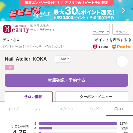
国内最大級の
サロン予約サイト
ブックマーク
ログイン
ゲストさん
ポイントを表示する
ポイントが1%たまる！
ポイントはサロン予約でつかえる！
Nail Atelier KOKA
MAP
ﾈｲﾙ
空席確認・予約する
クーポン・メニュー
サロン情報
トップ
フォト
スタッフ
ブログ
口コミ
5
127
サロン平均
4
22
4.75