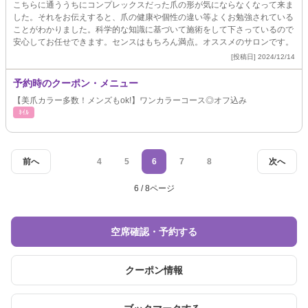
こちらに通ううちにコンプレックスだった爪の形が気にならなくなって来ま
した。それをお伝えすると、爪の健康や個性の違い等よくお勉強されている
ことがわかりました。科学的な知識に基づいて施術をして下さっているので
安心してお任せできます。センスはもちろん満点。オススメのサロンです。
[投稿日] 2024/12/14
予約時のクーポン・メニュー
【美爪カラー多数！メンズもok!】ワンカラーコース◎オフ込み
ﾈｲﾙ
前へ
4
5
6
7
8
次へ
6 / 8ページ
空席確認・予約する
クーポン情報