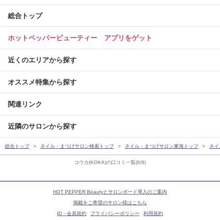
総合トップ
ホットペッパービューティー アプリをゲット
近くのエリアから探す
オススメ特集から探す
関連リンク
近隣のサロンから探す
総合トップ
ネイル・まつげサロン検索トップ
ネイル・まつげサロン東海トップ
ネイ
コウカ(KOKA)の口コミ一覧(6/8)
HOT PEPPER Beautyとサロンボード導入のご案内
掲載をご希望のサロン様はこちら
ID・会員規約
プライバシーポリシー
利用規約