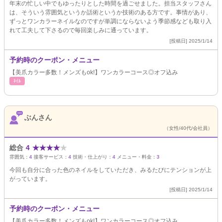
年末の忙しい中でもゆったりとした時間を過ごせました。担当スタッフさん
は、そういう雰囲気というか話術というか技術のある方です。事情があり、
ずっとワンカラーネイルなのですが単調にならないよう季節感なども取り入
れて工夫して下さるので毎回楽しみに通っています。
[投稿日] 2025/1/14
予約時のクーポン・メニュー
【美爪カラー多数！メンズもok!】ワンカラーコース◎オフ込み
ﾈｲﾙ
ぶんさん
（女性/40代/会社員）
総合
4
★
★
★
★
★
雰囲気：
4
接客サービス：
4
技術・仕上がり：
4
メニュー・料金：
3
今回も自分に合った色のネイルをしていただき、みるたびにテンションが上
がっています。
[投稿日] 2025/1/14
予約時のクーポン・メニュー
【美爪カラー多数！メンズもok!】ワンカラーコース◎オフ込み