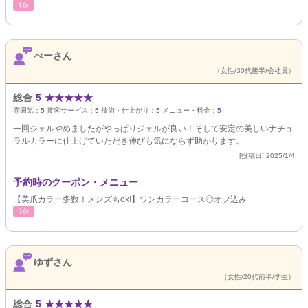
ﾈｲﾙ
べーさん
（女性/30代後半/会社員）
総合
5
★
★
★
★
★
雰囲気：
5
接客サービス：
5
技術・仕上がり：
5
メニュー・料金：
5
一回ジェルやめましたがやっぱりジェルが良い！そして安定の美しいナチュ
ラルカラーに仕上げていただき伸びも気にならず助かります。
[投稿日] 2025/1/4
予約時のクーポン・メニュー
【美爪カラー多数！メンズもok!】ワンカラーコース◎オフ込み
ﾈｲﾙ
ゆずさん
（女性/20代前半/学生）
総合
5
★
★
★
★
★