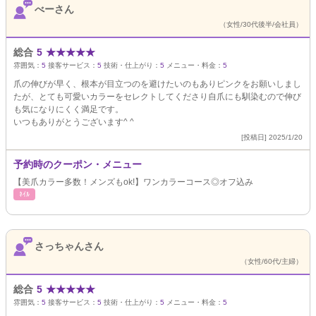
べーさん
（女性/30代後半/会社員）
総合
5
★
★
★
★
★
雰囲気：
5
接客サービス：
5
技術・仕上がり：
5
メニュー・料金：
5
爪の伸びが早く、根本が目立つのを避けたいのもありピンクをお願いしまし
たが、とても可愛いカラーをセレクトしてくださり自爪にも馴染むので伸び
も気になりにくく満足です。
いつもありがとうございます^ ^
[投稿日] 2025/1/20
予約時のクーポン・メニュー
【美爪カラー多数！メンズもok!】ワンカラーコース◎オフ込み
ﾈｲﾙ
さっちゃんさん
（女性/60代/主婦）
総合
5
★
★
★
★
★
雰囲気：
5
接客サービス：
5
技術・仕上がり：
5
メニュー・料金：
5