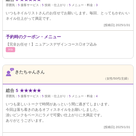
雰囲気：
5
接客サービス：
5
技術・仕上がり：
5
メニュー・料金：
3
いつもネイルリストさんのお任せでお願いします。毎回、とってもかわいい
ネイル仕上がって満足です。
[投稿日] 2025/1/31
予約時のクーポン・メニュー
【完全お任せ！】ニュアンスデザインコース◎オフ込み
ﾈｲﾙ
きたちゃんさん
（女性/50代/主婦）
総合
5
★
★
★
★
★
雰囲気：
5
接客サービス：
5
技術・仕上がり：
5
メニュー・料金：
4
いつも楽しいトークで時間があっという間に過ぎてしまいます。
今回は落ち着きのあるオフィスネイルをお願いしました。
淡いピンクをベースにラメで可愛い仕上がりに大満足です。
ありがとうございます。
[投稿日] 2025/1/31