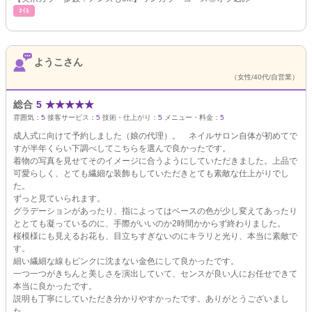
ﾈｲﾙ
ようこさん
（女性/40代/自営業）
総合
5
★
★
★
★
★
雰囲気：
5
接客サービス：
5
技術・仕上がり：
5
メニュー・料金：
5
成人式に向けて予約しました（娘の代理）。 ネイルサロン自体が初めてで
すが半年くらい下調べしてこちらを選んで良かったです。
着物の写真を見せてそのイメージに合うようにしていただきました。上品で
可愛らしく、とても繊細な装飾もしていただきとても素敵な仕上がりでし
た。
ずっと見ていられます。
グラデーションがあったり、指によってはベースの色が少し変えてあったり
ととても凝っているのに、手際がいいのか2時間かからず終わりました。
桜模様にも見えるお花も、目立ちすぎないのにキラリと光り、本当に素敵で
す。
細い繊細な線もピンクに沈まない金色にして良かったです。
一つ一つがきちんと美しさを演出していて、センスが良い人にお任せできて
本当に良かったです。
説明も丁寧にしていただき分かりやすかったです。ありがとうございまし
た。