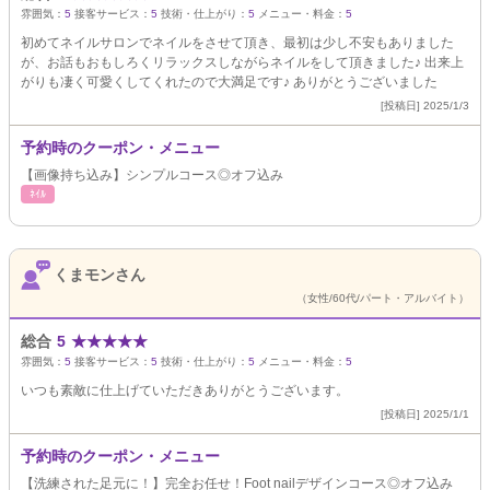
雰囲気：
5
接客サービス：
5
技術・仕上がり：
5
メニュー・料金：
5
初めてネイルサロンでネイルをさせて頂き、最初は少し不安もありました
が、お話もおもしろくリラックスしながらネイルをして頂きました♪ 出来上
がりも凄く可愛くしてくれたので大満足です♪ ありがとうございました
[投稿日] 2025/1/3
予約時のクーポン・メニュー
【画像持ち込み】シンプルコース◎オフ込み
ﾈｲﾙ
くまモンさん
（女性/60代/パート・アルバイト）
総合
5
★
★
★
★
★
雰囲気：
5
接客サービス：
5
技術・仕上がり：
5
メニュー・料金：
5
いつも素敵に仕上げていただきありがとうございます。
[投稿日] 2025/1/1
予約時のクーポン・メニュー
【洗練された足元に！】完全お任せ！Foot nailデザインコース◎オフ込み