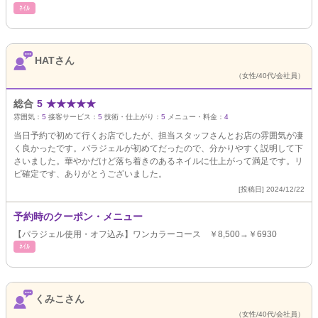
ﾈｲﾙ
HATさん
（女性/40代/会社員）
総合
5
★
★
★
★
★
雰囲気：
5
接客サービス：
5
技術・仕上がり：
5
メニュー・料金：
4
当日予約で初めて行くお店でしたが、担当スタッフさんとお店の雰囲気が凄
く良かったです。パラジェルが初めてだったので、分かりやすく説明して下
さいました。華やかだけど落ち着きのあるネイルに仕上がって満足です。リ
ピ確定です、ありがとうございました。
[投稿日] 2024/12/22
予約時のクーポン・メニュー
【パラジェル使用・オフ込み】ワンカラーコース ￥8,500→￥6930
ﾈｲﾙ
くみこさん
（女性/40代/会社員）