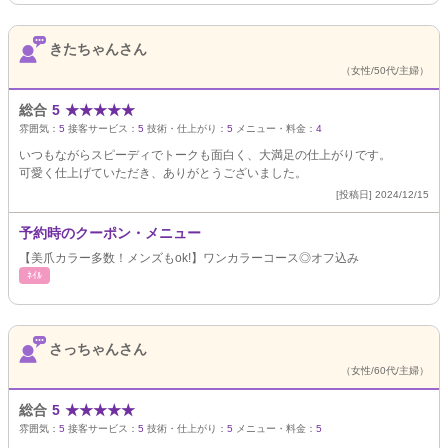
きたちゃんさん
（女性/50代/主婦）
総合
5
★
★
★
★
★
雰囲気：
5
接客サービス：
5
技術・仕上がり：
5
メニュー・料金：
4
いつもながらスピーディでトークも面白く、大満足の仕上がりです。
可愛く仕上げていただき、ありがとうございました。
[投稿日] 2024/12/15
予約時のクーポン・メニュー
【美爪カラー多数！メンズもok!】ワンカラーコース◎オフ込み
ﾈｲﾙ
さっちゃんさん
（女性/60代/主婦）
総合
5
★
★
★
★
★
雰囲気：
5
接客サービス：
5
技術・仕上がり：
5
メニュー・料金：
5