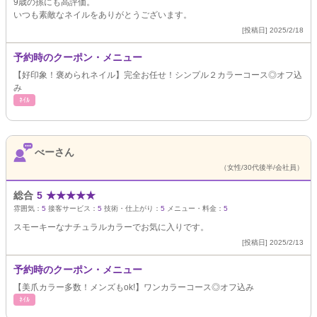
9歳の孫にも高評価。
いつも素敵なネイルをありがとうございます。
[投稿日] 2025/2/18
予約時のクーポン・メニュー
【好印象！褒められネイル】完全お任せ！シンプル２カラーコース◎オフ込
み
ﾈｲﾙ
べーさん
（女性/30代後半/会社員）
総合
5
★
★
★
★
★
雰囲気：
5
接客サービス：
5
技術・仕上がり：
5
メニュー・料金：
5
スモーキーなナチュラルカラーでお気に入りです。
[投稿日] 2025/2/13
予約時のクーポン・メニュー
【美爪カラー多数！メンズもok!】ワンカラーコース◎オフ込み
ﾈｲﾙ