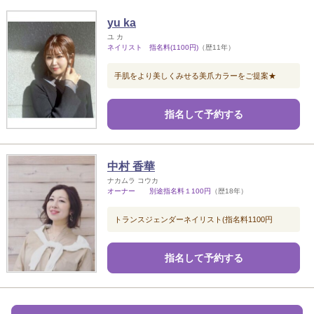
yu ka
ユ カ
ネイリスト 指名料(1100円)
（歴11年）
手肌をより美しくみせる美爪カラーをご提案★
指名して予約する
中村 香華
ナカムラ コウカ
オーナー 別途指名料１100円
（歴18年）
トランスジェンダーネイリスト(指名料1100円
指名して予約する