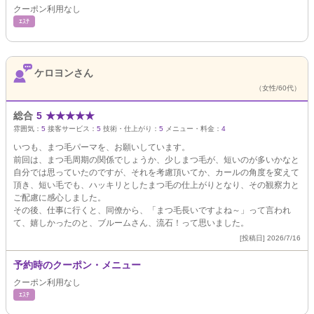
クーポン利用なし
ｴｽﾃ
ケロヨンさん
（女性/60代）
総合
5
★
★
★
★
★
雰囲気：
5
接客サービス：
5
技術・仕上がり：
5
メニュー・料金：
4
いつも、まつ毛パーマを、お願いしています。
前回は、まつ毛周期の関係でしょうか、少しまつ毛が、短いのが多いかなと
自分では思っていたのですが、それを考慮頂いてか、カールの角度を変えて
頂き、短い毛でも、ハッキリとしたまつ毛の仕上がりとなり、その観察力と
ご配慮に感心しました。
その後、仕事に行くと、同僚から、「まつ毛長いですよね～」って言われ
て、嬉しかったのと、ブルームさん、流石！って思いました。
[投稿日] 2026/7/16
予約時のクーポン・メニュー
クーポン利用なし
ｴｽﾃ