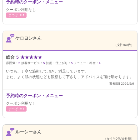
予約時のクーポン・メニュー
クーポン利用なし
まつげ･ﾒｲｸ
ケロヨンさん
（女性/60代）
総合
5
★
★
★
★
★
雰囲気：
5
接客サービス：
5
技術・仕上がり：
5
メニュー・料金：
4
いつも、丁寧な施術して頂き、満足しています。
また、よく肌の状態なども観察して下さり、アドバイスを頂け助かります。
[投稿日] 2026/5/6
予約時のクーポン・メニュー
クーポン利用なし
まつげ･ﾒｲｸ
ルーシーさん
（女性/40代/会社員）