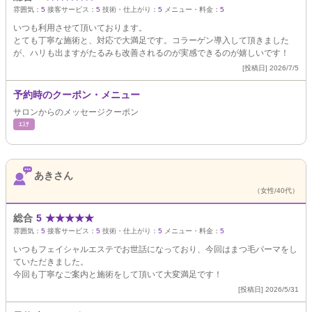
雰囲気：
5
接客サービス：
5
技術・仕上がり：
5
メニュー・料金：
5
いつも利用させて頂いております。
とても丁寧な施術と、対応で大満足です。コラーゲン導入して頂きました
が、ハリも出ますがたるみも改善されるのが実感できるのが嬉しいです！
[投稿日] 2026/7/5
予約時のクーポン・メニュー
サロンからのメッセージクーポン
ｴｽﾃ
あきさん
（女性/40代）
総合
5
★
★
★
★
★
雰囲気：
5
接客サービス：
5
技術・仕上がり：
5
メニュー・料金：
5
いつもフェイシャルエステでお世話になっており、今回はまつ毛パーマをし
ていただきました。
今回も丁寧なご案内と施術をして頂いて大変満足です！
[投稿日] 2026/5/31