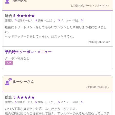
もゆさん
（女性/50代/パート・アルバイト）
総合
5
★
★
★
★
★
雰囲気：
5
接客サービス：
5
技術・仕上がり：
5
メニュー・料金：
5
最後にトリートメントをしてもらいツンツンした綺麗なまつ毛になりまし
た。
ヘッドマッサージをしてもらい、頭スッキリです。
[投稿日] 2026/2/27
予約時のクーポン・メニュー
クーポン利用なし
ｴｽﾃ
ルーシーさん
（女性/40代/会社員）
総合
5
★
★
★
★
★
雰囲気：
5
接客サービス：
5
技術・仕上がり：
5
メニュー・料金：
5
いつも丁寧な施術とご対応、ありがとうございます。
肌の状態に応じたご提案をして頂き、アレルギーのある私も安心してエステ