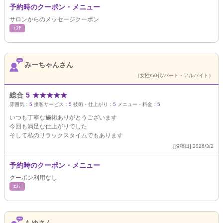
予約時のクーポン・メニュー
サロンからのメッセージクーポン
ｴｽﾃ
みーちゃんさん
（女性/50代/パート・アルバイト）
総合
5
★
★
★
★
★
雰囲気：
5
接客サービス：
5
技術・仕上がり：
5
メニュー・料金：
5
いつも丁寧な施術ありがとうございます
今回も満足な仕上がりでした
そして私のリラックスタイムでもあります
[投稿日] 2026/3/2
予約時のクーポン・メニュー
クーポン利用なし
ｴｽﾃ