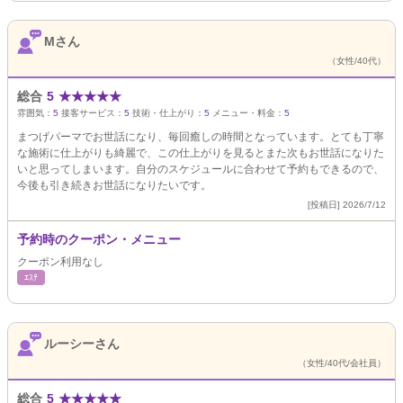
Mさん
（女性/40代）
総合
5
★
★
★
★
★
雰囲気：
5
接客サービス：
5
技術・仕上がり：
5
メニュー・料金：
5
まつげパーマでお世話になり、毎回癒しの時間となっています。とても丁寧
な施術に仕上がりも綺麗で、この仕上がりを見るとまた次もお世話になりた
いと思ってしまいます。自分のスケジュールに合わせて予約もできるので、
今後も引き続きお世話になりたいです。
[投稿日] 2026/7/12
予約時のクーポン・メニュー
クーポン利用なし
ｴｽﾃ
ルーシーさん
（女性/40代/会社員）
総合
5
★
★
★
★
★