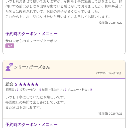
いつも利用させて頂いておりますが、今回も丁寧に施術して頂きました。お
伺いする前は少し吹き出物が出ている感じがしておりましたが、施術を受け
た翌日は改善されていて、お肌の調子が良くなっていました。
これからも、お世話になりたいと思います。よろしくお願いします。
[投稿日] 2026/7/27
予約時のクーポン・メニュー
サロンからのメッセージクーポン
ｴｽﾃ
クリームチーズさん
（女性/50代/会社員）
総合
5
★
★
★
★
★
雰囲気：
5
接客サービス：
5
技術・仕上がり：
5
メニュー・料金：
5
いつも丁寧にしていただき嬉しいです。
毎回癒しの時間で楽しみにしています。
また次回も楽しみです。
[投稿日] 2026/7/21
予約時のクーポン・メニュー