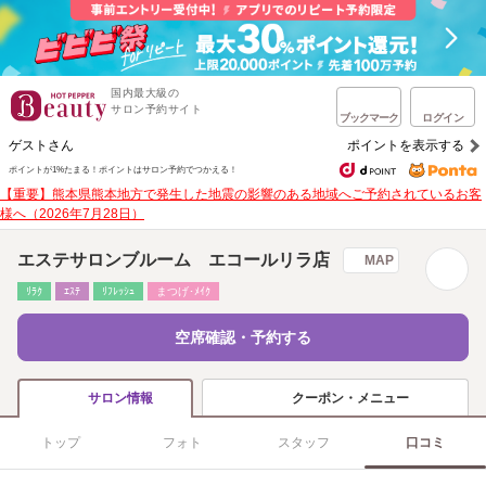
国内最大級の
サロン予約サイト
ブックマーク
ログイン
ゲストさん
ポイントを表示する
ポイントが1%たまる！
ポイントはサロン予約でつかえる！
【重要】熊本県熊本地方で発生した地震の影響のある地域へご予約されているお客
様へ（2026年7月28日）
エステサロンブルーム エコールリラ店
MAP
ﾘﾗｸ
ｴｽﾃ
ﾘﾌﾚｯｼｭ
まつげ･ﾒｲｸ
空席確認・予約する
クーポン・メニュー
サロン情報
トップ
フォト
スタッフ
口コミ