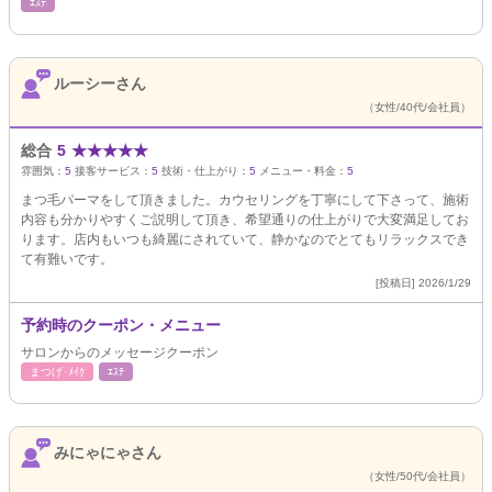
ｴｽﾃ
ルーシーさん
（女性/40代/会社員）
総合
5
★
★
★
★
★
雰囲気：
5
接客サービス：
5
技術・仕上がり：
5
メニュー・料金：
5
まつ毛パーマをして頂きました。カウセリングを丁寧にして下さって、施術
内容も分かりやすくご説明して頂き、希望通りの仕上がりで大変満足してお
ります。店内もいつも綺麗にされていて、静かなのでとてもリラックスでき
て有難いです。
[投稿日] 2026/1/29
予約時のクーポン・メニュー
サロンからのメッセージクーポン
まつげ･ﾒｲｸ
ｴｽﾃ
みにゃにゃさん
（女性/50代/会社員）