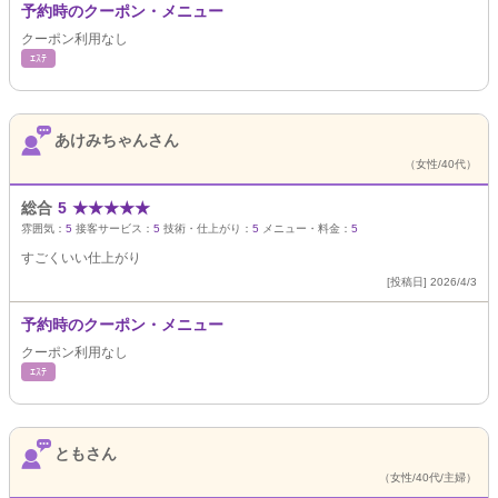
予約時のクーポン・メニュー
クーポン利用なし
ｴｽﾃ
あけみちゃんさん
（女性/40代）
総合
5
★
★
★
★
★
雰囲気：
5
接客サービス：
5
技術・仕上がり：
5
メニュー・料金：
5
すごくいい仕上がり
[投稿日] 2026/4/3
予約時のクーポン・メニュー
クーポン利用なし
ｴｽﾃ
ともさん
（女性/40代/主婦）