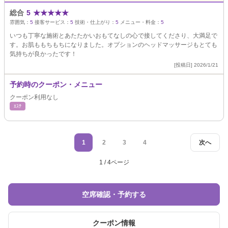
総合
5
★
★
★
★
★
雰囲気：
5
接客サービス：
5
技術・仕上がり：
5
メニュー・料金：
5
いつも丁寧な施術とあたたかいおもてなしの心で接してくださり、大満足で
す。お肌ももちもちになりました。オプションのヘッドマッサージもとても
気持ちが良かったです！
[投稿日] 2026/1/21
予約時のクーポン・メニュー
クーポン利用なし
ｴｽﾃ
1
2
3
4
次へ
1 / 4ページ
空席確認・予約する
クーポン情報