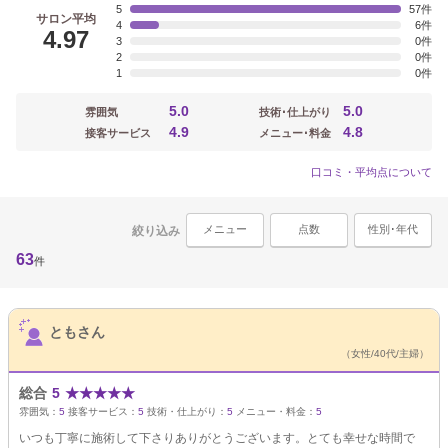
5
57
サロン平均
4
6
4.97
3
0
2
0
1
0
5.0
5.0
雰囲気
技術･仕上がり
4.9
4.8
接客サービス
メニュー･料金
口コミ・平均点について
メニュー
点数
性別･年代
絞り込み
63
件
サロンPick Up
ともさん
（女性/40代/主婦）
総合
5
★
★
★
★
★
雰囲気：
5
接客サービス：
5
技術・仕上がり：
5
メニュー・料金：
5
いつも丁寧に施術して下さりありがとうございます。とても幸せな時間で