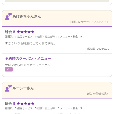
あけみちゃんさん
（女性/40代/パート・アルバイト）
総合
5
★
★
★
★
★
雰囲気：
5
接客サービス：
5
技術・仕上がり：
5
メニュー・料金：
5
すごくいつも綺麗にしてくれて満足。
[投稿日] 2026/7/30
予約時のクーポン・メニュー
サロンからのメッセージクーポン
ｴｽﾃ
ルーシーさん
（女性/40代/会社員）
総合
5
★
★
★
★
★
雰囲気：
5
接客サービス：
5
技術・仕上がり：
5
メニュー・料金：
5