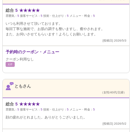
総合
5
★
★
★
★
★
雰囲気：
5
接客サービス：
5
技術・仕上がり：
5
メニュー・料金：
5
いつも利用させて頂いております。
毎回丁寧な施術で、お肌の調子も整いますし、癒やされます。
また、お伺いさせてもらいます！よろしくお願いします。
[投稿日] 2026/5/3
予約時のクーポン・メニュー
クーポン利用なし
ｴｽﾃ
ともさん
（女性/40代/主婦）
総合
5
★
★
★
★
★
雰囲気：
5
接客サービス：
5
技術・仕上がり：
5
メニュー・料金：
5
顔の疲れがとれました。ありがとうございました。
[投稿日] 2026/5/2