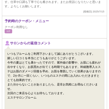
す。仕草や口調も丁寧で心も癒されます。またお世話になりたいと思いま
す。よろしくお願いします。
[投稿日] 2025/7/15
予約時のクーポン・メニュー
クーポン利用なし
ｴｽﾃ
サロンからの返信コメント
いつもブルームをご利用下さいまして誠にありがとうございます。
嬉しい口コミを本当にどうもありがとうございます。
今年の夏はとても暑かったですので、紫外線の影響や、お肌にも疲れが
出やすくなり、お肌荒れが出てくる時期でもあります。幹細胞導入エス
テはお肌のダメージ回復を早め、お肌を整肌していく効果がありますの
で、2か月に一回くらい、いつものエステの間にお入れいただきますと
とても効果的です。
また分からないことがありましたら、是非お気軽にお尋ねくださいま
せ。
次回のご来店を心よりお待ちしております。
エステサロンブルーム