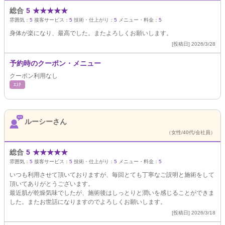
総合
5
★
★
★
★
★
雰囲気：
5
接客サービス：
5
技術・仕上がり：
5
メニュー・料金：
5
身体が楽になり、最高でした。またよろしくお願いします。
[投稿日] 2026/3/28
予約時のクーポン・メニュー
クーポン利用なし
ｴｽﾃ
ルーシーさん
（女性/40代/会社員）
総合
5
★
★
★
★
★
雰囲気：
5
接客サービス：
5
技術・仕上がり：
5
メニュー・料金：
5
いつも利用させて頂いておりますが、毎回とても丁寧なご説明と施術をして
頂いてありがとうございます。
最近肌が乾燥気味でしたが、施術後はしっとりと潤いを感じることができま
した。またお世話になりますのでよろしくお願いします。
[投稿日] 2026/3/18