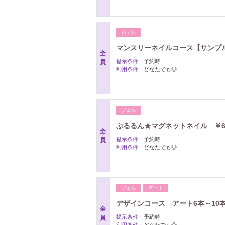
ジェル
マンスリーネイルコース【サンプル
全
提示条件：
予約時
員
利用条件：
どなたでも◎
ジェル
ぷるるん★マグネットネイル ￥6
全
提示条件：
予約時
員
利用条件：
どなたでも◎
ジェル
アート
デザインコース アート6本～10
全
提示条件：
予約時
員
利用条件：
どなたでも◎