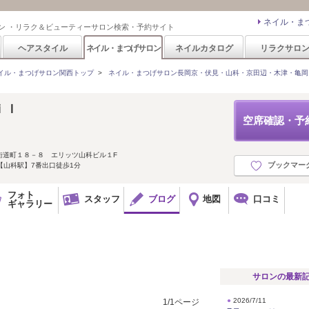
ネイル・ま
ン ・リラク＆ビューティーサロン検索・予約サイト
ヘアスタイル
ネイル・まつげサロン
ネイルカタログ
リラクサロ
イル・まつげサロン関西トップ
>
ネイル・まつげサロン長岡京・伏見・山科・京田辺・木津・亀岡
ｉｌ
空席確認・予
街道町１８－８ エリッツ山科ビル１F
ブックマー
【山科駅】7番出口徒歩1分
フォト
スタッフ
ブログ
地図
口コミ
ギャラリー
サロンの最新
●
2026/7/11
1/1ページ