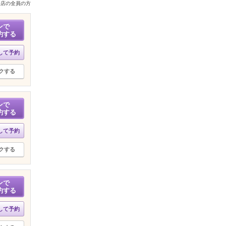
来店の全員の方
ンで
約する
して予約
クする
ンで
約する
して予約
クする
ンで
約する
して予約