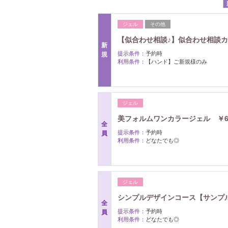
ジェル
その他
【似合わせ相談♪】似合わせ相談
新
提示条件：
予約時
規
利用条件：
【ハンド】ご新規様のみ
ジェル
美フォルムワンカラージェル ￥6
全
提示条件：
予約時
員
利用条件：
どなたでも◎
ジェル
シンプルデザインコース【サンプル
全
提示条件：
予約時
員
利用条件：
どなたでも◎