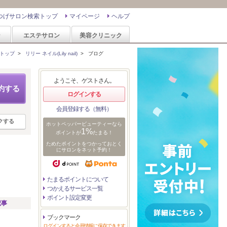
つげサロン検索トップ
マイページ
ヘルプ
ン
エステサロン
美容クリニック
トップ
>
リリー ネイル(Lily nail)
>
ブログ
ようこそ、ゲストさん。
約する
ログインする
会員登録する（無料）
クする
ホットペッパービューティーなら
1%
ポイントが
たまる！
ためたポイントをつかっておとく
にサロンをネット予約！
たまるポイントについて
つかえるサービス一覧
ポイント設定変更
記事
ブックマーク
ログインすると会員情報に保存できます