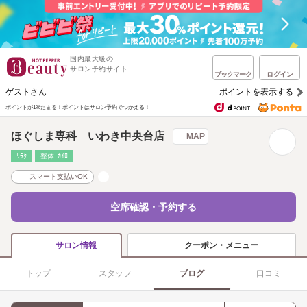
国内最大級の
サロン予約サイト
ブックマーク
ログイン
ゲストさん
ポイントを表示する
ポイントが1%たまる！
ポイントはサロン予約でつかえる！
ほぐしま専科 いわき中央台店
MAP
ﾘﾗｸ
整体･ｶｲﾛ
スマート支払いOK
空席確認・予約する
クーポン・メニュー
サロン情報
トップ
スタッフ
ブログ
口コミ