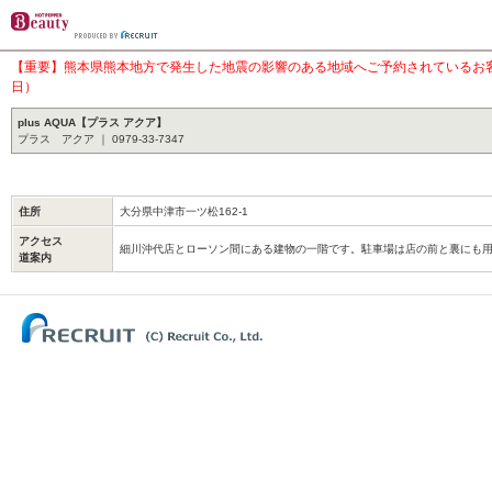
【重要】熊本県熊本地方で発生した地震の影響のある地域へご予約されているお客様
日）
plus AQUA【プラス アクア】
プラス アクア ｜ 0979-33-7347
住所
大分県中津市一ツ松162-1
アクセス
細川沖代店とローソン間にある建物の一階です。駐車場は店の前と裏にも
道案内