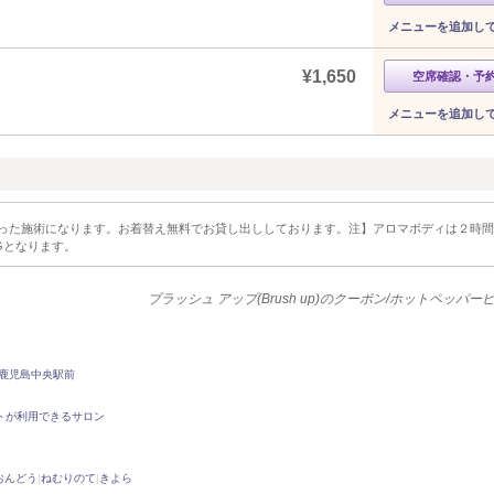
メニューを追加し
¥1,650
空席確認・予
メニューを追加し
った施術になります。お着替え無料でお貸し出ししております。注】アロマボディは２時間
Gとなります。
ブラッシュ アップ(Brush up)のクーポン/ホットペッパ
鹿児島中央駅前
トが利用できるサロン
おんどう
|
ねむりのて
|
きよら