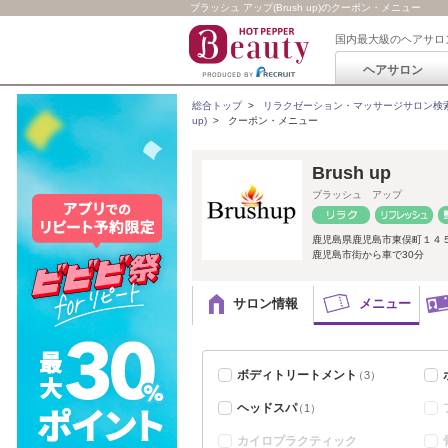
ブラッシュ アップ(Brush up)のクーポン・メニュー
国内最大級のヘアサロ
ヘアサロン
総合トップ
>
リラクゼーション・マッサージサロン検
up)
>
クーポン・メニュー
Brush up
ブラッシュ アップ
鹿児島県鹿児島市東俣町１４
鹿児島市街から車で30分
サロン情報
メニュー
ボディトリートメント
（3）
ヘッドスパ
（1）
カイロプラクティック