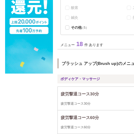
酸素
鍼灸
その他
（5）
18
メニュー
件 あります
ブラッシュ アップ(Brush up)のメニ
ボディケア・マッサージ
疲労撃退コース30分
疲労撃退コース30分
疲労撃退コース60分
疲労撃退コース60分