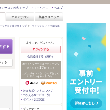
ョンサロン検索トップ
マイページ
ヘルプ
ン
エステサロン
美容クリニック
ージサロン鹿児島トップ
>
ブラッシュ アップ(Brush
ようこそ、ゲストさん。
約する
ログインする
会員登録する（無料）
クする
ホットペッパービューティーなら
1%
ポイントが
たまる！
ためたポイントをつかっておとく
にサロンをネット予約！
たまるポイントについて
つかえるサービス一覧
ポイント設定変更
ブックマーク