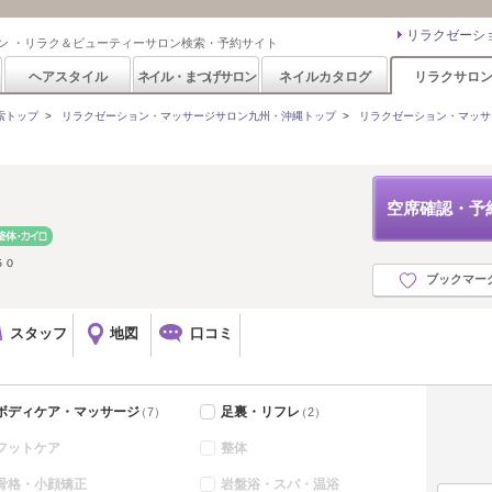
リラクゼーシ
ン ・リラク＆ビューティーサロン検索・予約サイト
ヘアスタイル
ネイル・まつげサロン
ネイルカタログ
リラクサロ
索トップ
>
リラクゼーション・マッサージサロン九州・沖縄トップ
>
リラクゼーション・マッサ
空席確認・予
５０
ブックマー
スタッフ
地図
口コミ
ボディケア・マッサージ
足裏・リフレ
（7）
（2）
フットケア
整体
骨格・小顔矯正
岩盤浴・スパ・温浴