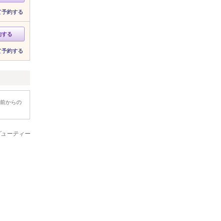
て予約する
約する
て予約する
前からの
ービューティー