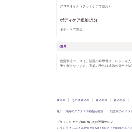
アロマオイル（フットケアで使用）
ボディケア追加15分
ボディケア追加
備考
疲労撃退コースは、話題の肩甲骨ストレッチが入
予約制となります。直前の予約は準備の都合上N
鹿児島
その他鹿児島
鹿児島県
鹿児島市
九州・沖縄のエクステの種類が豊富
鹿児島のポイン
ブラッシュ アップ(Brush up)の近隣サロン
ミリミリ キスネイル(mili mili Kis-nail)
|
クリア(clear)
|
おん