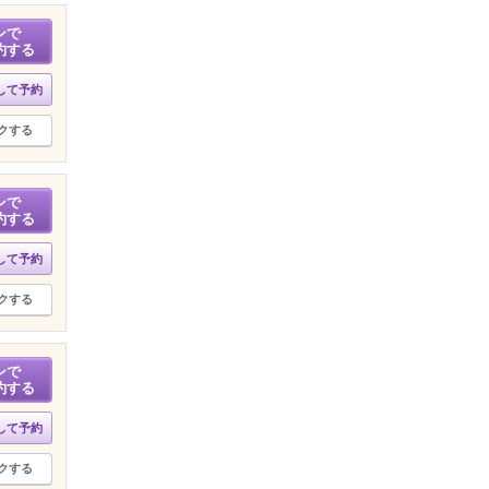
ンで
約する
して予約
クする
ンで
約する
して予約
クする
ンで
約する
して予約
クする