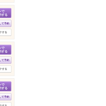
ンで
約する
して予約
クする
ンで
約する
して予約
クする
ンで
約する
して予約
クする