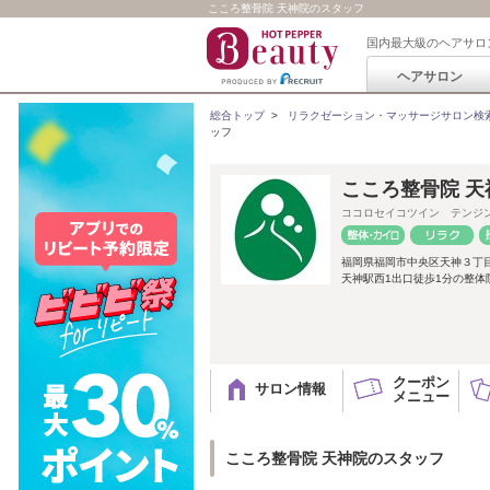
こころ整骨院 天神院のスタッフ
国内最大級のヘアサロ
ヘアサロン
総合トップ
>
リラクゼーション・マッサージサロン検
ッフ
こころ整骨院 天
ココロセイコツイン テンジ
福岡県福岡市中央区天神３丁目
天神駅西1出口徒歩1分の整体院[
クーポン
サロン情報
メニュー
こころ整骨院 天神院のスタッフ