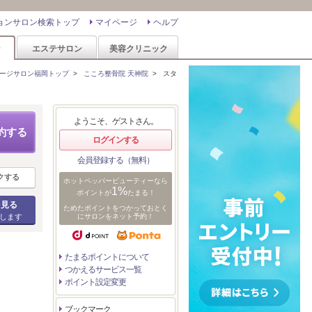
ョンサロン検索トップ
マイページ
ヘルプ
ン
エステサロン
美容クリニック
ージサロン福岡トップ
>
こころ整骨院 天神院
>
スタ
ようこそ、ゲストさん。
約する
ログインする
会員登録する（無料）
クする
ホットペッパービューティーなら
1%
ポイントが
たまる！
を見る
ためたポイントをつかっておとく
します
にサロンをネット予約！
たまるポイントについて
つかえるサービス一覧
ポイント設定変更
ブックマーク