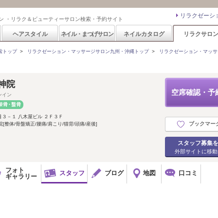
リラクゼーシ
ン ・リラク＆ビューティーサロン検索・予約サイト
ヘアスタイル
ネイル・まつげサロン
ネイルカタログ
リラクサロ
索トップ
>
リラクゼーション・マッサージサロン九州・沖縄トップ
>
リラクゼーション・マッサ
神院
空席確認・予
ンイン
３－１ 八木屋ビル ２Ｆ３Ｆ
ブックマー
整体/骨盤矯正/腰痛/肩こり/猫背/頭痛/産後]
スタッフ募集
外部サイトに移動
フォト
スタッフ
ブログ
地図
口コミ
ギャラリー