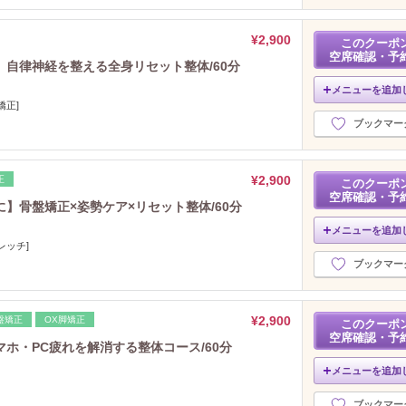
¥2,900
このクーポ
空席確認・予
自律神経を整える全身リセット整体/60分
メニューを追加
矯正]
ブックマー
¥2,900
正
このクーポ
空席確認・予
】骨盤矯正×姿勢ケア×リセット整体/60分
メニューを追加
レッチ]
ブックマー
¥2,900
盤矯正
OX脚矯正
このクーポ
空席確認・予
ホ・PC疲れを解消する整体コース/60分
メニューを追加
ブックマー