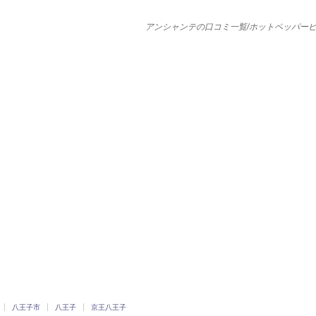
アンシャンテの口コミ一覧/ホットペッパー
八王子市
八王子
京王八王子