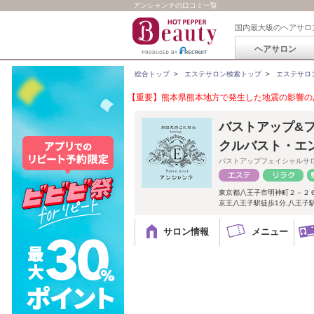
アンシャンテの口コミ一覧
国内最大級のヘアサロ
ヘアサロン
総合トップ
>
エステサロン検索トップ
>
エステサロ
【重要】熊本県熊本地方で発生した地震の影響のあ
バストアップ&
クルバスト・エ
バストアップフェイシャルサ
東京都八王子市明神町２－２６－
京王八王子駅徒歩1分,八王子
サロン情報
メニュー