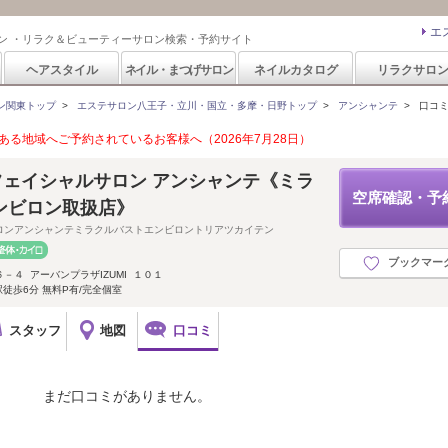
エ
ン ・リラク＆ビューティーサロン検索・予約サイト
ヘアスタイル
ネイル・まつげサロン
ネイルカタログ
リラクサロ
ン関東トップ
>
エステサロン八王子・立川・国立・多摩・日野トップ
>
アンシャンテ
>
口コ
る地域へご予約されているお客様へ（2026年7月28日）
フェイシャルサロン アンシャンテ《ミラ
空席確認・予
ンビロン取扱店》
ロンアンシャンテミラクルバストエンビロントリアツカイテン
ブックマー
４ アーバンプラザIZUMI １０１
駅徒歩6分 無料P有/完全個室
スタッフ
地図
口コミ
まだ口コミがありません。