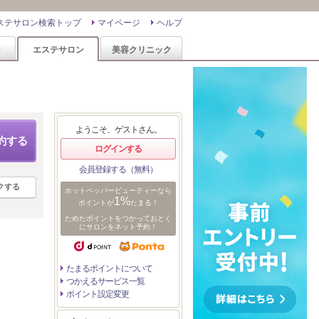
ステサロン検索トップ
マイページ
ヘルプ
ン
エステサロン
美容クリニック
ミ
ようこそ、ゲストさん。
約する
ログインする
会員登録する（無料）
クする
ホットペッパービューティーなら
1%
ポイントが
たまる！
ためたポイントをつかっておとく
にサロンをネット予約！
たまるポイントについて
つかえるサービス一覧
ポイント設定変更