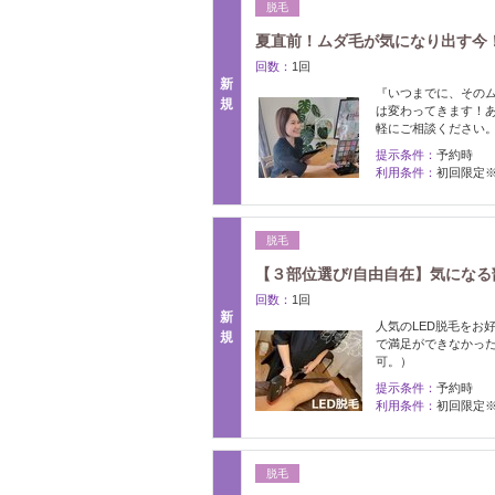
脱毛
夏直前！ムダ毛が気になり出す今
回数：
1回
新
『いつまでに、その
規
は変わってきます！
軽にご相談ください
提示条件：
予約時
利用条件：
初回限定
脱毛
【３部位選び/自由自在】気になる部
回数：
1回
新
人気のLED脱毛をお
規
で満足ができなかった
可。）
提示条件：
予約時
利用条件：
初回限定
脱毛