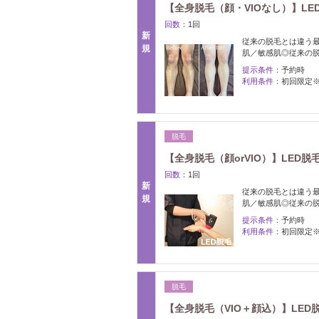
【全身脱毛（顔・VIOなし）】LE
回数：
1回
新
従来の脱毛とは違う最
規
肌／敏感肌◎従来の
提示条件：
予約時
利用条件：
初回限定
脱毛
【全身脱毛（顔orVIO）】LED脱
回数：
1回
新
従来の脱毛とは違う最
規
肌／敏感肌◎従来の
提示条件：
予約時
利用条件：
初回限定
脱毛
【全身脱毛（VIO＋顔込）】LED