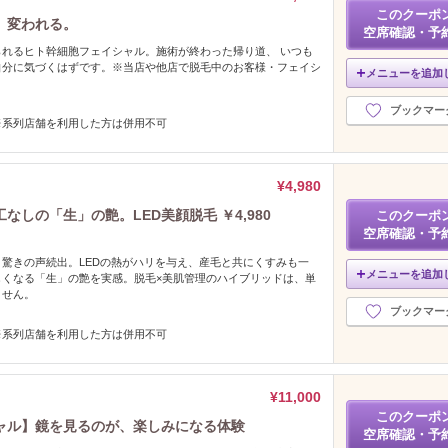
このクーポ
、変われる。
空席確認・予
れるヒト幹細胞フェイシャル。施術が終わった帰り道、 いつも
自分に気づくはずです。※当店や他店で脱毛中のお客様・フェイシ
メニューを追加
ブックマー
※系列店舗を利用した方は併用不可
¥4,980
しの「生」の艶。LED美顔脱毛 ￥4,980
このクーポ
空席確認・予
驚きの声続出。LEDの熱がハリを与え、産毛と共にくすみも一
メニューを追加
しくなる「生」の艶を実感。脱毛×美肌管理のハイブリッドは、単
ません。
ブックマー
※系列店舗を利用した方は併用不可
¥11,000
このクーポ
ャル】鏡を見るのが、楽しみになる体験
空席確認・予