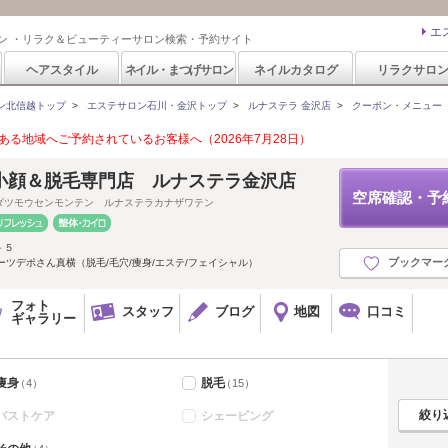
エ
ン ・リラク＆ビューティーサロン検索・予約サイト
ヘアスタイル
ネイル・まつげサロン
ネイルカタログ
リラクサロ
ン北信越トップ
>
エステサロン石川・金沢トップ
>
ルナステラ 金沢店
>
クーポン・メニュー
る地域へご予約されているお客様へ（2026年7月28日）
小顔＆脱毛専門店 ルナステラ金沢店
空席確認・予
ダツモウセンモンテン ルナステラカナザワテン
－５
ブックマー
ーツデポさん真横（脱毛/毛穴/痩身/エステ/フェイシャル）
フォト
スタッフ
ブログ
地図
口コミ
ギャラリー
痩身
脱毛
（4）
（15）
バストケア
シェービング