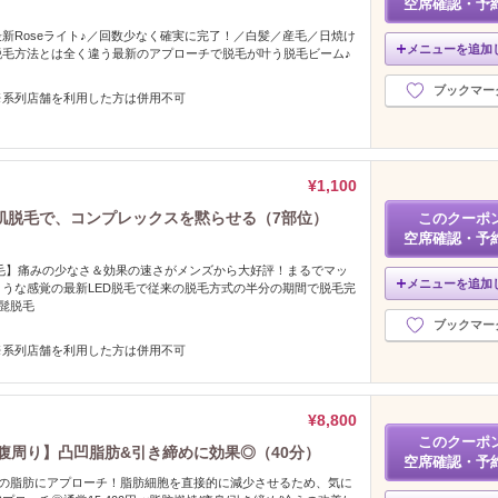
空席確認・予
新Roseライト♪／回数少なく確実に完了！／白髪／産毛／日焼け
メニューを追加
脱毛方法とは全く違う最新のアプローチで脱毛が叶う脱毛ビーム♪
ブックマー
※系列店舗を利用した方は併用不可
¥1,100
肌脱毛で、コンプレックスを黙らせる（7部位）
このクーポ
空席確認・予
毛】痛みの少なさ＆効果の速さがメンズから大好評！まるでマッ
メニューを追加
うな感覚の最新LED脱毛で従来の脱毛方式の半分の期間で脱毛完
/髭脱毛
ブックマー
※系列店舗を利用した方は併用不可
¥8,800
このクーポ
お腹周り】凸凹脂肪&引き締めに効果◎（40分）
空席確認・予
部の脂肪にアプローチ！脂肪細胞を直接的に減少させるため、気に