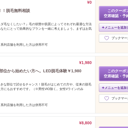
¥0
！！脱毛無料相談
このクーポ
空席確認・予
ムダ毛なくしたい？』毛の状態や肌質によってそれぞれ最適な方法
メニューを追加
あなたにとって効果的なプランを一緒に考えましょう。まずはお気
。
ブックマー
※系列店舗を利用した方は併用不可
¥1,980
位から始めたい方へ。LED脱毛体験￥1,980
このクーポ
空席確認・予
好きな部位で試せるチャンス！脱毛がはじめての方や、従来の脱毛
メニューを追加
方にもおすすめです。（※男性VIO除く。女性Vラインのみ
ブックマー
※系列店舗を利用した方は併用不可
¥8,800