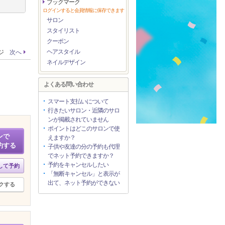
ブックマーク
ログインすると会員情報に保存できます
サロン
スタイリスト
クーポン
ヘアスタイル
ージ
次へ
ネイルデザイン
よくある問い合わせ
スマート支払いについて
行きたいサロン・近隣のサロ
ンが掲載されていません
ポイントはどこのサロンで使
ンで
えますか？
約する
子供や友達の分の予約も代理
でネット予約できますか？
予約をキャンセルしたい
して予約
「無断キャンセル」と表示が
出て、ネット予約ができない
クする