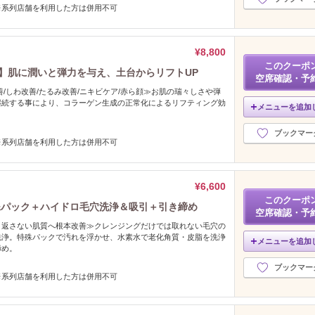
※系列店舗を利用した方は併用不可
¥8,800
このクーポ
】肌に潤いと弾力を与え、土台からリフトUP
空席確認・予
善/しわ改善/たるみ改善/ニキビケア/赤ら顔≫お肌の瑞々しさや弾
継続する事により、コラーゲン生成の正常化によるリフティング効
メニューを追加
。
ブックマー
※系列店舗を利用した方は併用不可
¥6,600
このクーポ
殊パック＋ハイドロ毛穴洗浄＆吸引＋引き締め
空席確認・予
り返さない肌質へ根本改善≫クレンジングだけでは取れない毛穴の
洗浄。特殊パックで汚れを浮かせ、水素水で老化角質・皮脂を洗浄
メニューを追加
締め。
ブックマー
※系列店舗を利用した方は併用不可