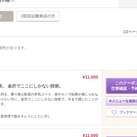
その他
（4）
2回目以降来店の方
方
1/2ペ
能性があります。
¥11,000
このクーポ
新。 金沢でここにしかない技術。
空席確認・予
止符を。乗り換え歓迎の本気コース。他サロンで効果が感じられな
わりたい方に。金沢でここにしかない技術で、今まで感じたことの
メニューを追加
ます。
ブックマー
（肌管理で肌をキレイにしたい方）
¥11,000