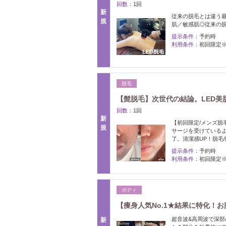
回数：
1回
新
従来の脱毛とは違う最
規
肌／敏感肌◎従来の
提示条件：
予約時
利用条件：
初回限定
脱毛
【髭脱毛】次世代の結論。LED美
回数：
1回
新
【初回限定/メンズ脱
規
サージを受けているよ
了。清潔感UP！脱毛
提示条件：
予約時
利用条件：
初回限定
ボディ
【痩身人気No.1★結果に特化！
超音波&高周波で深
新