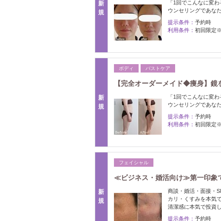
「1回でこんなに変わ
新
ウンセリングであな
規
提示条件：
予約時
利用条件：
初回限定
ボディ
バストケア
【完全オーダーメイド◆痩身】鏡
「1回でこんなに変わ
新
ウンセリングであな
規
提示条件：
予約時
利用条件：
初回限定
フェイシャル
≪ビジネス・婚活向け≫第一印象
商談・婚活・面接・S
新
カリ・くすみを本気
規
清潔感に本気で投資
提示条件：
予約時