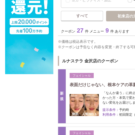
ヨガ・ピラティス・加圧
すべて
初来店の
27
9
クーポン
件 メニュー
件 あります
価格は税込表示です。
クーポンは予告なく内容を変更・終了する可
ルナステラ 金沢店のクーポン
フェイシャル
表面だけじゃない、根本ケアの革
「なんか違う」に終
新
かった方・本気で変
規
ない変化をお届けし
提示条件：
予約時
利用条件：
初回限定
フェイシャル