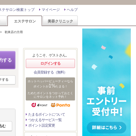
ステサロン検索トップ
マイページ
ヘルプ
ン
エステサロン
美容クリニック
>
初来店の方用
ようこそ、ゲストさん。
約する
ログインする
会員登録する（無料）
クする
ホットペッパービューティーなら
1%
ポイントが
たまる！
ためたポイントをつかっておとく
にサロンをネット予約！
たまるポイントについて
つかえるサービス一覧
ポイント設定変更