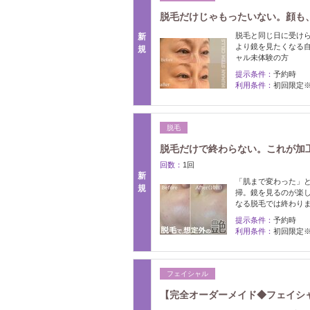
脱毛だけじゃもったいない。顔も
脱毛と同じ日に受けら
新
より鏡を見たくなる
規
ャル未体験の方
提示条件：
予約時
利用条件：
初回限定
脱毛
脱毛だけで終わらない。これが加工な
回数：
1回
新
「肌まで変わった」と
規
掃。鏡を見るのが楽
なる脱毛では終わり
提示条件：
予約時
利用条件：
初回限定
フェイシャル
【完全オーダーメイド◆フェイシ