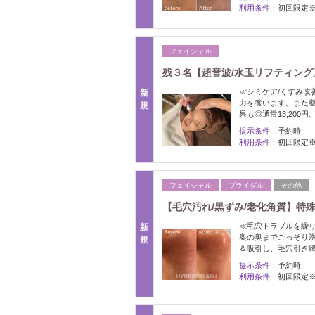
利用条件：
初回限定
フェイシャル
残３名【超音波/水玉リフティング
≪シミケア/くすみ改
新
力を養います。また
規
果も◎通常13,200円
提示条件：
予約時
利用条件：
初回限定
フェイシャル
ブライダル
その他
【毛穴汚れ/黒ずみ/老化角質】特
≪毛穴トラブルを繰
新
奥の奥までごっそり
規
＆吸引し、毛穴引き
提示条件：
予約時
利用条件：
初回限定