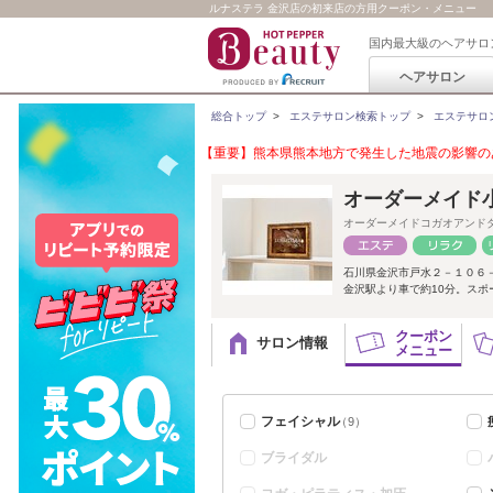
ルナステラ 金沢店の初来店の方用クーポン・メニュー
国内最大級のヘアサロ
ヘアサロン
総合トップ
>
エステサロン検索トップ
>
エステサロ
【重要】熊本県熊本地方で発生した地震の影響のあ
オーダーメイド
オーダーメイドコガオアンド
石川県金沢市戸水２－１０６
金沢駅より車で約10分。スポ
クーポン
サロン情報
メニュー
フェイシャル
（9）
ブライダル