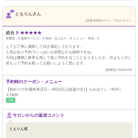
ともりんさん
（女性/40代/パート・アルバイト）
総合
5
★
★
★
★
★
雰囲気：
5
接客サービス：
5
技術・仕上がり：
5
メニュー・料金：
5
とても丁寧に施術して頂き満足しております。
人気があり予約でいっぱいな状態なのも納得ですね。
今回は腰痛に限界を感じて急に予約することになりましたが、次はもう少し
前もって予約を取ってお願いしようと思います。
[投稿日] 2026/1/29
予約時のクーポン・メニュー
【初めての方/最終来店日～180日以上経過の方♪】もみほぐし（45分）
￥3900
ﾘﾗｸ
サロンからの返信コメント
ともりん様