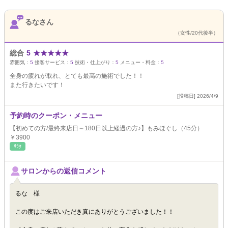
るなさん
（女性/20代後半）
総合
5
★
★
★
★
★
雰囲気：
5
接客サービス：
5
技術・仕上がり：
5
メニュー・料金：
5
全身の疲れが取れ、とても最高の施術でした！！
また行きたいです！
[投稿日] 2026/4/9
予約時のクーポン・メニュー
【初めての方/最終来店日～180日以上経過の方♪】もみほぐし（45分）
￥3900
ﾘﾗｸ
サロンからの返信コメント
るな 様
この度はご来店いただき真にありがとうございました！！