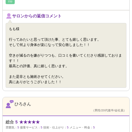
ﾘﾗｸ
サロンからの返信コメント
もも様
行ってみたいと思って頂けた事、とても嬉しく思います。
そして何より身体が楽になって安心致しました！！
空きが減るのを嫌がりつつも、口コミを書いてくださり感謝しておりま
す！！
最高との評価、真に嬉しく思います。
また是非とも施術させてください。
真にありがとうございました！！
ひろさん
（男性/20代後半/会社員）
総合
5
★
★
★
★
★
雰囲気：
5
接客サービス：
5
技術・仕上がり：
5
メニュー・料金：
5