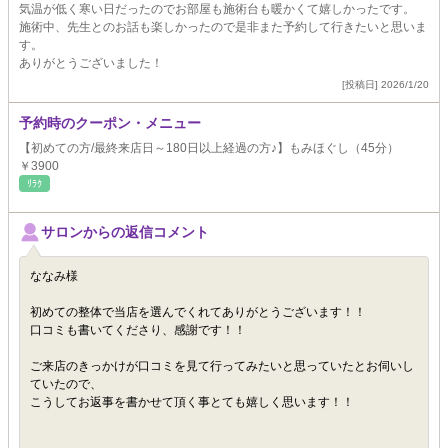
気温が低く寒い日だったのでお部屋も施術台も暖かくて嬉しかったです。
施術中、先生とのお話も楽しかったので是非また予約して行きたいと思いま
す。
ありがとうございました！
[投稿日] 2026/1/20
予約時のクーポン・メニュー
【初めての方/最終来店日～180日以上経過の方♪】もみほぐし（45分）
￥3900
ﾘﾗｸ
サロンからの返信コメント
ななみ様
初めての整体で当店を選んでくれてありがとうございます！！
口コミも書いてくださり、感謝です！！
ご来店のきっかけが口コミを見て行ってみたいと思っていたとお伺いし
ていたので、
こうしてお返事を書かせて頂く事とても嬉しく思います！！