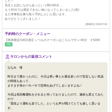
した！
先生とお話しながらあっという間の80分…
もう45分では満足できない体になってしまいました(笑)
また争奪戦を勝ち取り予約したいと思います。
ありがとうございました！
[投稿日] 2026/7/16
予約時のクーポン・メニュー
【再来限定/180日割】いつものクーポンはこちらです♪♪ 80分 ￥5000
ﾘﾗｸ
サロンからの返信コメント
ななみ 様
昨日まで暑かったのに、今日は寒い事とか最近多いので安定しない気温
の関係もあって、
ますます体がバキバキで悲鳴をあげてしまいますよね！
今回は長距離運転をされると伺っておりましたので、施術も変えてみた
ので
「普段より運転も楽でした」というお声が聞けてとても嬉しく思いま
す。