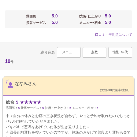
5.0
5.0
雰囲気
技術･仕上がり
5.0
5.0
接客サービス
メニュー･料金
口コミ・平均点について
メニュー
点数
性別･年代
絞り込み
10
件
サロンPick Up
ななみさん
（女性/30代後半/主婦）
総合
5
★
★
★
★
★
雰囲気：
5
接客サービス：
5
技術・仕上がり：
5
メニュー・料金：
5
中々自分の休みとお店の空き状況が合わず、やっと予約が取れたのでしっか
り80分施術していただきました。
バキバキで悲鳴をあげていた体が生き返りました～！
今回長距離運転を控えていたのですが、施術のおかげで普段より運転も楽で