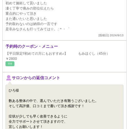
初めて施術して貰いました
凄く丁寧で痛みの部位伝えたら
重点的にやって頂き
また通いたいと思いました
予約取れないのは納得の一言です
是非みなさんも行ってみては☆。.:＊・゜
[投稿日] 2024/9/13
予約時のクーポン・メニュー
【平日限定!!初めての方にもおすすめ♪】 もみほぐし（45分）
￥2800
ﾘﾗｸ
サロンからの返信コメント
ひろ様
数ある整体の中で、選んでいただき有難うございました。
そして高評価、口コミまで書いて頂き感謝です！
症状が少しでも早く改善できるように
全力でサポートさせて頂きますので、
宜しくお願いします！