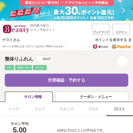
国内最大級の
サロン予約サイト
ブックマーク
ログイン
ゲストさん
ポイントを表示する
ポイントが1%たまる！
ポイントはサロン予約でつかえる！
整体りふれん
MAP
ﾘﾗｸ
整体･ｶｲﾛ
ﾘﾌﾚｯｼｭ
空席確認・予約する
クーポン・メニュー
サロン情報
トップ
フォト
スタッフ
ブログ
口コミ
サロン平均
5.00
10件以下の口コミの平均点です。