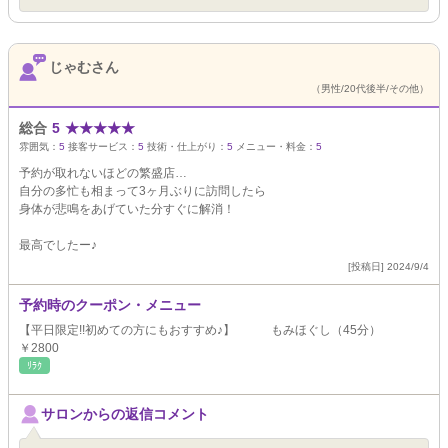
じゃむさん
（男性/20代後半/その他）
総合
5
★
★
★
★
★
雰囲気：
5
接客サービス：
5
技術・仕上がり：
5
メニュー・料金：
5
予約が取れないほどの繁盛店…
自分の多忙も相まって3ヶ月ぶりに訪問したら
身体が悲鳴をあげていた分すぐに解消！
最高でしたー♪
[投稿日] 2024/9/4
予約時のクーポン・メニュー
【平日限定!!初めての方にもおすすめ♪】 もみほぐし（45分）
￥2800
ﾘﾗｸ
サロンからの返信コメント