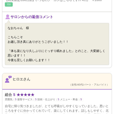
【再来限定/180日割】いつものクーポンはこちらです♪♪ 45分 ￥2800
ﾘﾗｸ
サロンからの返信コメント
なおちゃん 様
こちらこそ
お越し頂き真にありがとうございました！！
「体も楽になり久しぶりにぐっすり眠れました」とのこと、大変嬉しく
思います！！
今後も宜しくお願いします！！
ヒロエさん
（女性/40代/パート・アルバイト）
総合
5
★
★
★
★
★
雰囲気：
5
接客サービス：
5
技術・仕上がり：
5
メニュー・料金：
5
自宅に帰り気づきましたが、とても呼吸がしやすくなっていました。悪いと
ころをすぐに分かってくれていて、楽にしてくれます。話しもしやすく、北