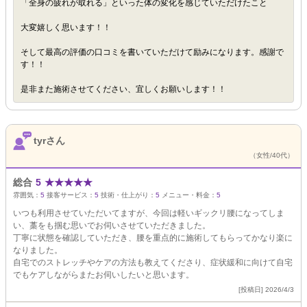
「全身の疲れが取れる」といった体の変化を感じていただけたこと
大変嬉しく思います！！
そして最高の評価の口コミを書いていただけて励みになります。感謝で
す！！
是非また施術させてください、宜しくお願いします！！
tyrさん
（女性/40代）
総合
5
★
★
★
★
★
雰囲気：
5
接客サービス：
5
技術・仕上がり：
5
メニュー・料金：
5
いつも利用させていただいてますが、今回は軽いギックリ腰になってしま
い、藁をも掴む思いでお伺いさせていただきました。
丁寧に状態を確認していただき、腰を重点的に施術してもらってかなり楽に
なりました。
自宅でのストレッチやケアの方法も教えてくださり、症状緩和に向けて自宅
でもケアしながらまたお伺いしたいと思います。
[投稿日] 2026/4/3