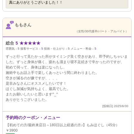
真にありがとうございました！！
ももさん
（女性/30代後半/パート・アルバイト）
総合
5
★
★
★
★
★
雰囲気：
5
接客サービス：
5
技術・仕上がり：
5
メニュー・料金：
5
ずっと行って見たかった所がタイミング良く空きがあり、即予約しちゃいま
した。ずっと身体が痛く、疲れも溜まり寝不足続きで辛かったのですが、
初めて伺って、身体は楽になったし、
施術中もお話上手で楽しくあっという間に終わりました。
空きが減るのが嫌ですが、、、、
是非みなさんにオススメしたいです！
ほぐし加減が気持ちよく、最高でした。
またお願いしたいと思います^_^
ありがとうございました。
[投稿日] 2025/6/30
予約時のクーポン・メニュー
【初めての方/最終来店日～180日以上経過の方♪】もみほぐし（45分）
￥3900