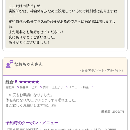
ここだけの話ですが、
実際80分は、枠自体を少なめに設定しているので特別感はありますね
ー！
施術自体も45分プラスαの部分があるのでさらに満足感は増しますよ
ね。
また是非とも施術させてください！
真にありがとうございました。
ありがとうございました！
なおちゃんさん
（女性/50代/パート・アルバイト）
総合
5
★
★
★
★
★
雰囲気：
5
接客サービス：
5
技術・仕上がり：
5
メニュー・料金：
5
この度もお世話になりました。
体も楽になり久しぶりにぐっすり眠れました。
まだ宜しくお願いしますm(._.)m
[投稿日] 2026/7/3
予約時のクーポン・メニュー