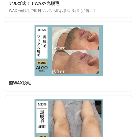
アルゴ式！！WAX×光脱毛
WAX×光脱毛で即日ツルスベ肌お肌☆ 効果も4倍に！
髭WAX脱毛