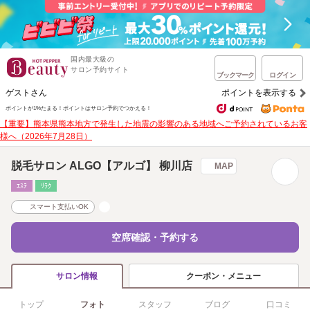
国内最大級の
サロン予約サイト
ブックマーク
ログイン
ゲストさん
ポイントを表示する
ポイントが1%たまる！
ポイントはサロン予約でつかえる！
【重要】熊本県熊本地方で発生した地震の影響のある地域へご予約されているお客
様へ（2026年7月28日）
脱毛サロン ALGO【アルゴ】 柳川店
MAP
ｴｽﾃ
ﾘﾗｸ
スマート支払いOK
空席確認・予約する
クーポン・メニュー
サロン情報
トップ
フォト
スタッフ
ブログ
口コミ