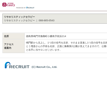
リサホリスティックセラピー
リサホリスティックセラピー ｜ 088-685-0543
住所
徳島県鳴門市撫養町小桑島字前浜214
鳴門駅から北上し、1つ目の信号を左折、そのまま直進し1つ目の信号を左折、Pan
アクセス
とう電器さんの手前を右折、正面に撫養第2公園が見えてきますので、公園
道案内
と右手に当サロンがございます。