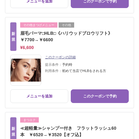
メニューを追加
このクーポンで予約
その他まつげメニュー
その他
眉毛パーマ□HLB□《ハリウッドブロウリフト》
新
規
￥7700→￥6600
¥6,600
このクーポンの詳細
提示条件：
予約時
利用条件：
初めて当店でHLBをされる方
メニューを追加
このクーポンで予約
まつエク
≪超軽量≫シャンプー付き フラットラッシュ60
新
規
本 ￥6520→￥3520【オフ込】