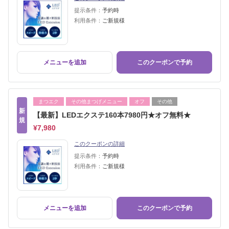
提示条件：
予約時
利用条件：
ご新規様
メニューを追加
このクーポンで予約
まつエク
その他まつげメニュー
オフ
その他
新
【最新】LEDエクステ160本7980円★オフ無料★
規
¥7,980
このクーポンの詳細
提示条件：
予約時
利用条件：
ご新規様
メニューを追加
このクーポンで予約