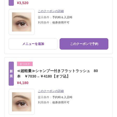
¥3,520
このクーポンの詳細
提示条件：
予約時＆入店時
利用条件：
他券併用不可
メニューを追加
このクーポンで予約
まつエク
≪超軽量≫シャンプー付きフラットラッシュ 80
新
規
本 ￥7030→￥4180【オフ込】
¥4,180
このクーポンの詳細
提示条件：
予約時＆入店時
利用条件：
他券併用不可