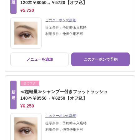
規
120本￥8050→￥5720【オフ込】
¥5,720
このクーポンの詳細
提示条件：
予約時＆入店時
利用条件：
他券併用不可
メニューを追加
このクーポンで予約
まつエク
≪超軽量≫シャンプー付きフラットラッシュ
新
規
140本￥8550→￥6250【オフ込】
¥6,250
このクーポンの詳細
提示条件：
予約時＆入店時
利用条件：
他券併用不可