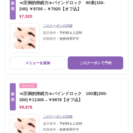
≪圧倒的持続力≫バインドロック 80束(160-
新
規
240) ￥9700→￥7920【オフ込】
¥7,920
このクーポンの詳細
提示条件：
予約時＆入店時
利用条件：
他券併用不可
メニューを追加
このクーポンで予約
まつエク
≪圧倒的持続力≫バインドロック 100束(200-
新
規
300)￥11300→￥9878【オフ込】
¥9,878
このクーポンの詳細
提示条件：
予約時＆入店時
利用条件：
他券併用不可