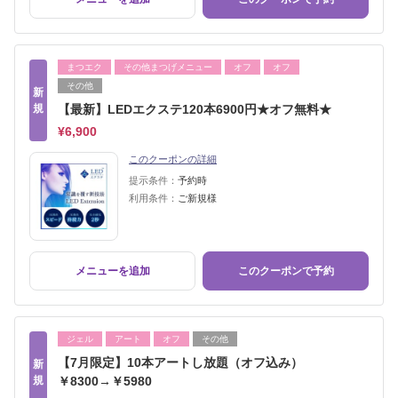
まつエク
その他まつげメニュー
オフ
オフ
その他
新
規
【最新】LEDエクステ120本6900円★オフ無料★
¥6,900
このクーポンの詳細
提示条件：
予約時
利用条件：
ご新規様
メニューを追加
このクーポンで予約
ジェル
アート
オフ
その他
【7月限定】10本アートし放題（オフ込み）
新
規
￥8300→￥5980