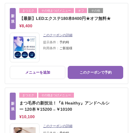
まつエク
その他まつげメニュー
オフ
その他
新
【最新】LEDエクステ180本8400円★オフ無料★
規
¥8,400
このクーポンの詳細
提示条件：
予約時
利用条件：
ご新規様
メニューを追加
このクーポンで予約
まつエク
その他まつげメニュー
まつ毛界の新技法！『& Heaithy』アンドヘルシ
新
規
ー 120本￥15200→￥10100
¥10,100
このクーポンの詳細