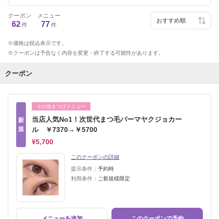
クーポン
メニュー
62
77
件
件
価格は税込表示です。
クーポンは予告なく内容を変更・終了する可能性があります。
クーポン
その他まつげメニュー
当店人気No1！次世代まつ毛パーマヤクジョカー
新
規
ル ￥7370→￥5700
¥5,700
このクーポンの詳細
提示条件：
予約時
利用条件：
ご新規様限定
メニューを追加
このクーポンで予約