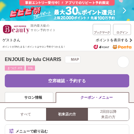
国内最大級の
サロン予約サイト
ブックマーク
ログイン
ゲストさん
ポイントを表示する
ポイントが1%たまる！
ポイントはサロン予約でつかえる！
ENJOUE by lulu CHARIS
MAP
まつげ･ﾒｲｸ
ﾈｲﾙ
空席確認・予約する
サロン情報
クーポン・メニュー
2回目以降
すべて
初来店の方
来店の方
メニューで絞り込む