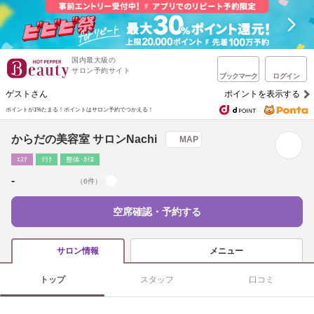
国内最大級の
サロン予約サイト
ブックマーク
ログイン
ゲストさん
ポイントを表示する
ポイントが1%たまる！
ポイントはサロン予約でつかえる！
からだの美容室 サロンNachi
MAP
ｴｽﾃ
ﾘﾗｸ
整体･ｶｲﾛ
-
（6件）
空席確認・予約する
メニュー
サロン情報
トップ
スタッフ
口コミ