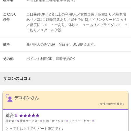
駐車場
10台(店舗裏に専用駐車場あり）
こだわり
当日受付OK／2名以上の利用OK／女性専用／個室あり／駐車場
条件
あり／2回目以降特典あり／完全予約制／ドリンクサービスあり
／都度払いメニューあり／体験メニューあり／ブライダルメニュ
ーあり／スクール併設
備考
商品購入のみVISA、Master、JCB使えます。
その他
ポイント利用OK
即時予約OK
サロンの口コミ
サロンPick Up
デコポンさん
（女性/50代/会社員）
総合
5
★
★
★
★
★
雰囲気：
5
接客サービス：
5
技術・仕上がり：
5
メニュー・料金：
5
とってもお上手でリピート決定です♪