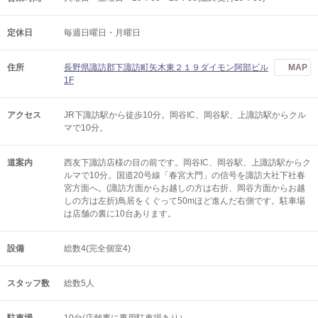
定休日
毎週日曜日・月曜日
住所
長野県諏訪郡下諏訪町矢木東２１９ダイモン阿部ビル
MAP
1F
アクセス
JR下諏訪駅から徒歩10分。岡谷IC、岡谷駅、上諏訪駅からクル
マで10分。
道案内
西友下諏訪店様の目の前です。岡谷IC、岡谷駅、上諏訪駅からク
ルマで10分。国道20号線「春宮大門」の信号を諏訪大社下社春
宮方面へ。(諏訪方面からお越しの方は右折、岡谷方面からお越
しの方は左折)鳥居をくぐって50mほど進んだ右側です。駐車場
は店舗の裏に10台あります。
設備
総数4(完全個室4)
スタッフ数
総数5人