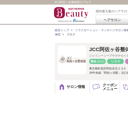
JCC阿佐ヶ谷整体院のブログ
国内最大級のヘアサロ
ヘアサロン
総合トップ
>
リラクゼーション・マッサージサロン検
体院
>
ブログ
JCC阿佐ヶ谷整
ジェイシーシーアサガヤセイ
東京都杉並区阿佐谷北２-2-2
JR中央線「阿佐ヶ谷駅」北口
クーポン
サロン情報
メニュー