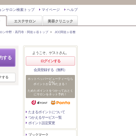
ョンサロン検索トップ
マイページ
ヘルプ
ン
エステサロン
美容クリニック
ロン中野・高円寺・阿佐ヶ谷トップ
>
JCC阿佐ヶ谷整
ようこそ、ゲストさん。
約する
ログインする
会員登録する（無料）
クする
ホットペッパービューティーなら
1%
ポイントが
たまる！
ためたポイントをつかっておとく
にサロンをネット予約！
たまるポイントについて
つかえるサービス一覧
ポイント設定変更
ブックマーク