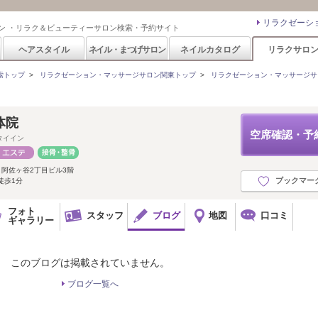
リラクゼーシ
ン ・リラク＆ビューティーサロン検索・予約サイト
ヘアスタイル
ネイル・まつげサロン
ネイルカタログ
リラクサロ
索トップ
>
リラクゼーション・マッサージサロン関東トップ
>
リラクゼーション・マッサージサ
体院
空席確認・予
タイイン
 阿佐ヶ谷2丁目ビル3階
ブックマー
徒歩1分
フォト
スタッフ
ブログ
地図
口コミ
ギャラリー
このブログは掲載されていません。
ブログ一覧へ