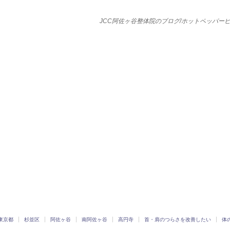
JCC阿佐ヶ谷整体院のブログ/ホットペッパー
東京都
杉並区
阿佐ヶ谷
南阿佐ヶ谷
高円寺
首・肩のつらさを改善したい
体