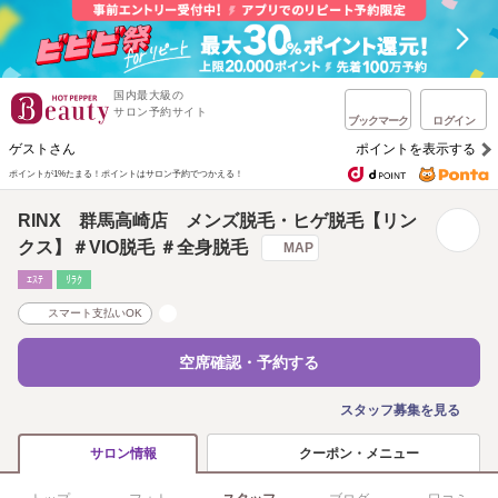
国内最大級の
サロン予約サイト
ブックマーク
ログイン
ゲストさん
ポイントを表示する
ポイントが1%たまる！
ポイントはサロン予約でつかえる！
RINX 群馬高崎店 メンズ脱毛・ヒゲ脱毛【リン
クス】＃VIO脱毛 ＃全身脱毛
MAP
ｴｽﾃ
ﾘﾗｸ
スマート支払いOK
空席確認・予約する
スタッフ募集を見る
クーポン・メニュー
サロン情報