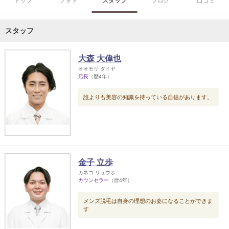
トップ
フォト
スタッフ
ブログ
口コミ
スタッフ
大森 大偉也
オオモリ ダイヤ
店長
（歴4年）
誰よりも美容の知識を持っている自信があります。
金子 立歩
カネコ リュウホ
カウンセラー
（歴4年）
メンズ脱毛は自身の理想のお姿になることができま
す