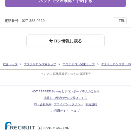
ネットで空席確認・予約する
電話番号
027-388-9660
TEL
サロン情報に戻る
総合トップ
エステサロン検索トップ
エステサロン関東トップ
エステサロン前橋・高
リンクス 群馬高崎店(RINX)の電話番号
HOT PEPPER Beautyとサロンボード導入のご案内
掲載をご希望のサロン様はこちら
ID・会員規約
プライバシーポリシー
利用規約
ご利用ガイド
ヘルプ