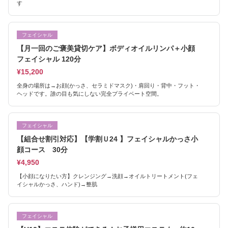
す
フェイシャル
【月一回のご褒美貸切ケア】ボディオイルリンパ＋小顔
フェイシャル 120分
¥15,200
全身の場所は→お顔(かっさ、セラミドマスク)・肩回り・背中・フット・
ヘッドです。誰の目も気にしない完全プライベート空間。
フェイシャル
【組合せ割引対応】【学割Ｕ24 】フェイシャルかっさ小
顔コース 30分
¥4,950
【小顔になりたい方】クレンジング→洗顔→オイルトリートメント(フェ
イシャルかっさ、ハンド)→整肌
フェイシャル