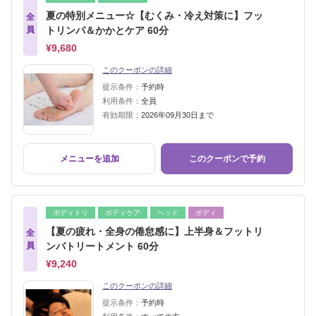
夏の特別メニュー☆【むくみ・冷え対策に】フッ
全
員
トリンパ＆かかとケア 60分
¥9,680
このクーポンの詳細
提示条件：
予約時
利用条件：
全員
有効期限：
2026年09月30日まで
メニューを追加
このクーポンで予約
ボディトリ
ボディケア
ヘッド
ボディ
【夏の疲れ・全身の倦怠感に】上半身＆フットリ
全
員
ンパトリートメント 60分
¥9,240
このクーポンの詳細
提示条件：
予約時