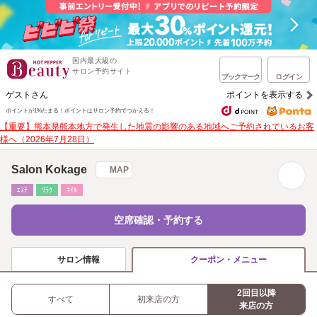
国内最大級の
サロン予約サイト
ブックマーク
ログイン
ゲストさん
ポイントを表示する
ポイントが1%たまる！
ポイントはサロン予約でつかえる！
【重要】熊本県熊本地方で発生した地震の影響のある地域へご予約されているお客
様へ（2026年7月28日）
Salon Kokage
MAP
ｴｽﾃ
ﾘﾗｸ
ﾈｲﾙ
空席確認・予約する
サロン情報
クーポン・メニュー
2回目以降
すべて
初来店の方
来店の方