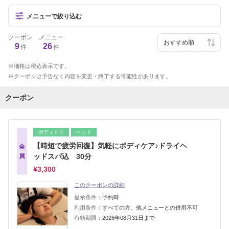
メニューで絞り込む
クーポン
メニュー
9
26
件
件
価格は税込表示です。
クーポンは予告なく内容を変更・終了する可能性があります。
クーポン
ボディトリ
ヘッド
【時短で疲労回復】気軽にボディケア♪ドライヘ
全
員
ッドスパ込 30分
¥3,300
このクーポンの詳細
提示条件：
予約時
利用条件：
すべての方。他メニューとの併用不可
有効期限：
2026年08月31日まで