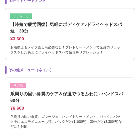
ボディトリートメント
ボディトリ
【時短で疲労回復】気軽にボディケア♪ドライヘッドスパ
込 30分
¥3,300
お着換えもメイク直しも必要なし！プレトリートメントで全身のリラッ
クスをしたあとにドライヘッドスパで疲れをリフレッシュ！
その他メニュー（ネイル）
その他
爪周りの固い角質のケア＆保湿でつるふわに♪ ハンドスパ
60分
¥6,600
爪周りの固い角質、ゴマージュ、ハンドトリートメント、パック。パッ
ク中にエステメニューも可。パックだけ(1,100円)、30分だけ(3,300円)な
どにも対応