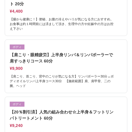
ト 20分
¥4,400
【腸から健康に！】便秘、お腹の冷えやハリが気になる方におすすめ。
お食事は約１時間前には済まして頂き、生理中の方や妊娠中の方はお控
え下さい
ボディ
【肩こり・眼精疲労】上半身リンパ＆リンパボーラーで
肩すっきりコース 60分
¥9,900
【肩こり、首こり、背中のこりが気になる方】リンパボーラー30分→ボ
ディオイルリンパ上半身コース30分 【施術範囲】肩、肩甲骨、二の
腕、ヘッド
ボディ
【20％割引済】人気の組み合わせ☆上半身＆フットリン
パトリートメント 60分
¥9,240