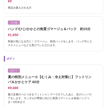
¥0
商品を購入される方
その他
ハンド/ひじ/かかとの角質ゴマージュ＆パック 約15分
¥1,650
乾燥が気になる方に！ゴマージュ、保湿パックをします。パック中にエ
ステメニューなども受けていただけます。
ボディ
ボディ
夏の特別メニュー☆【むくみ・冷え対策に】フットリン
パ＆かかとケア 60分
¥9,680
夏の足裏のべたつきをフットシャンプーでオフしたあと、足のリンパケ
アをします。サンダルの季節に向けた角質ゴマージュ＆保湿パックつ
き！9月末まで