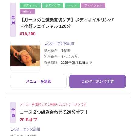
ボディトリ
ボディケア
ヘッド
フェイシャル
ボディ
全
【月一回のご褒美貸切ケア】ボディオイルリンパ
員
＋小顔フェイシャル 120分
¥15,200
このクーポンの詳細
提示条件：
予約時
利用条件：
すべての方。
有効期限：
2026年08月31日まで
メニューを追加
このクーポンで予約
メニューを選択してご利用いただくクーポンです
全
コース２つ組み合わせて20％オフ！
員
20％オフ
このクーポンの詳細