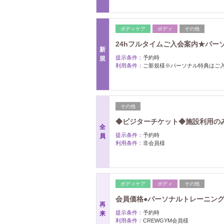
ボディケア
ボディ
その他
24hフルタイムご入会案内★パー
新
提示条件：
予約時
規
利用条件：
ご新規様※パーソナル特典はご入
その他
◆ビジターチケット◆施設利用のみ◆
全
提示条件：
予約時
員
利用条件：
非会員様
ボディケア
ボディ
その他
会員価格●パーソナルトレーニング●
再
提示条件：
予約時
来
利用条件：
CREWGYM会員様