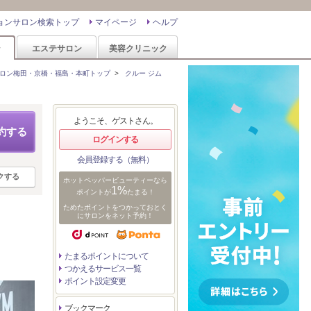
ョンサロン検索トップ
マイページ
ヘルプ
ン
エステサロン
美容クリニック
ロン梅田・京橋・福島・本町トップ
>
クルー ジム
ようこそ、ゲストさん。
約する
ログインする
会員登録する（無料）
クする
ホットペッパービューティーなら
1%
ポイントが
たまる！
ためたポイントをつかっておとく
にサロンをネット予約！
たまるポイントについて
つかえるサービス一覧
ポイント設定変更
ブックマーク