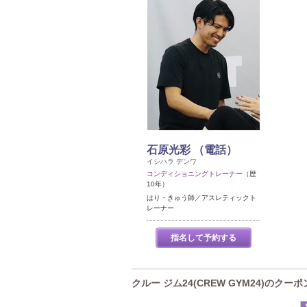
石原光彩 （電話）
イシハラ デンワ
コンディショニングトレーナー
（歴
10年）
はり・きゅう師／アスレティックト
レーナー
指名して予約する
クルー ジム24(CREW GYM24)のクーポ