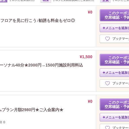
¥0
このクーポ
空席確認・予
広々フロアを見に行こう♪勧誘も料金もゼロ◎
メニューを追加
ブックマー
¥1,500
このクーポ
空席確認・予
ソナル40分★2000円→1500円施設利用料込
メニューを追加
ブックマー
¥0
このクーポ
空席確認・予
ムプラン月額2980円★ご入会案内★
メニューを追加
００
ブックマー