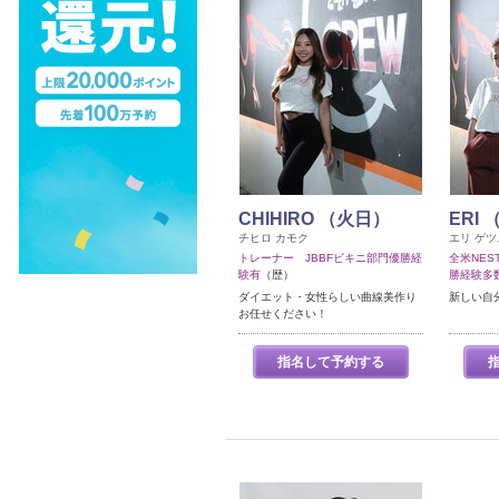
CHIHIRO （火日）
ERI
チヒロ カモク
エリ ゲツ
トレーナー JBBFビキニ部門優勝経
全米NES
験有
（歴）
勝経験多
ダイエット・女性らしい曲線美作り
新しい自
お任せください！
指名して予約する