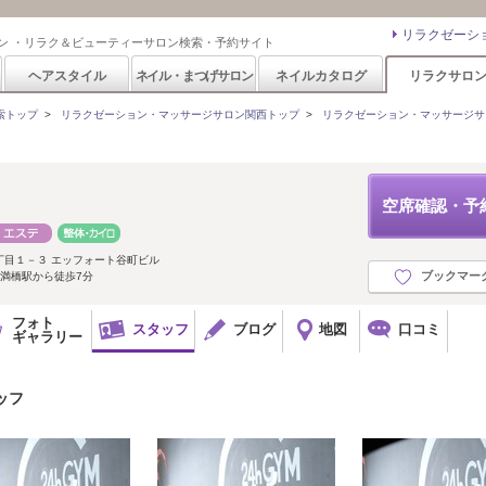
リラクゼーシ
ン ・リラク＆ビューティーサロン検索・予約サイト
ヘアスタイル
ネイル・まつげサロン
ネイルカタログ
リラクサロ
索トップ
>
リラクゼーション・マッサージサロン関西トップ
>
リラクゼーション・マッサージサ
４
空席確認・予
丁目１－３ エッフォート谷町ビル
ブックマー
満橋駅から徒歩7分
フォト
スタッフ
ブログ
地図
口コミ
ギャラリー
タッフ