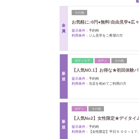
その他
お気軽に♪0円●無料!自由見学●
全
提示条件：
予約時
員
利用条件：
ジム見学をご希望の方
ボディケア
ボディ
その他
【人気NO.1】お得な★初回体験パー
新
提示条件：
予約時
規
利用条件：
当店を初めてご利用の方
ボディ
その他
【人気No2】女性限定★デイタイ
新
提示条件：
予約時
規
利用条件：
【女性限定】平日９:００～１７: