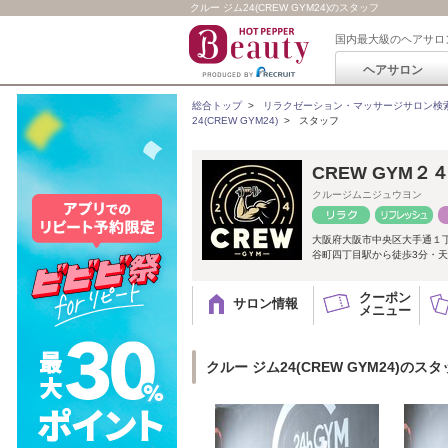
クルー ジム24(CREW GYM24)のスタッフ
国内最大級のヘアサロ
ヘアサロン
総合トップ
>
リラクゼーション・マッサージサロン検
24(CREW GYM24)
>
スタッフ
CREW GYM２
クルージムニジュウヨン
大阪府大阪市中央区大手通１
谷町四丁目駅から徒歩3分・天
クーポン
サロン情報
メニュー
クルー ジム24(CREW GYM24)のス