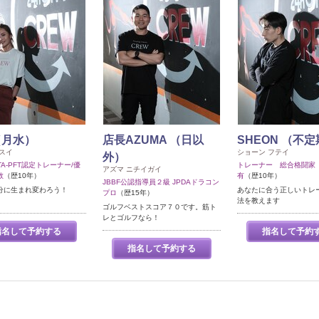
 （月水）
店長AZUMA （日以
SHEON （不
スイ
ショーン フテイ
外）
TA-PFT認定トレーナー/優
トレーナー 総合格闘家
アズマ ニチイガイ
数
（歴10年）
有
（歴10年）
JBBF公認指導員２級 JPDAドラコン
分に生まれ変わろう！
あなたに合う正しいトレ
プロ
（歴15年）
法を教えます
ゴルフベストスコア７０です。筋ト
レとゴルフなら！
指名して予約する
指名して予約
指名して予約する