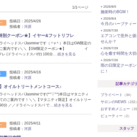
●
2026/8/5
1/1ページ
施術時のBGM！
●
2026/8/4
投稿日：
2025/4/26
ー
今月のハーブティー
投稿者：
河原
●
2026/7/30
特別クーポン★】イヤー&フットリフレ
エアコンで意外と疲
せんか？
イヘッドスパJasmineです（＾ν＾）本日はGW限定の
のご案内です♪＼＼【GW限定クーポン★】 イ
●
2026/7/29
心を癒す時間を大切
レ (ドライヘッドスパ付) 100分…
続きを見る
●
2026/7/26
雨の日限定クーポン
に！
投稿日：
2025/4/16
S
投稿者：
河原
記事カテゴ
】オイルトリートメントコース♪
イヘッドスパJasmineです(*^▽^*)本日はマタニティ
プライベート
（34）
てのご案内です！＼＼【マタニティ限定】オイルトリー
サロンのNEWS
（232
90分 ／／ドライヘッドスパ で…
続きを見る
おすすめメニュー
（1
ビューティー
（2）
投稿日：
2025/4/11
ー
スタッフ
投稿者：
河原