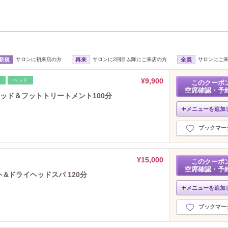
2025年3月分
（1）
2025年2月分
（1）
2025年1月分
（1）
2024年12月分
（4）
2024年11月分
（2）
新規
サロンに初来店の方
再来
サロンに2回目以降にご来店の方
全員
サロンにご
2024年10月分
（5）
2024年9月分
（6）
¥9,900
レ
ヘッド
このクーポ
2024年8月分
（4）
空席確認・予
ヘッド＆フットトリートメント100分
2024年7月分
（8）
2024年6月分
（5）
メニューを追加
2024年5月分
（3）
ブックマー
2024年4月分
（6）
2024年3月分
（3）
2024年2月分
（2）
¥15,000
このクーポ
2024年1月分
（6）
空席確認・予
&ドライヘッドスパ 120分
2023年12月分
（2）
メニューを追加
2023年11月分
（7）
2023年10月分
（7）
ブックマー
2023年9月分
（5）
2023年8月分
（7）