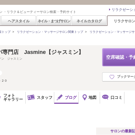
リラクゼーシ
ン ・リラク＆ビューティーサロン検索・予約サイト
ヘアスタイル
ネイル・まつげサロン
ネイルカタログ
リラクサロ
索トップ
>
リラクゼーション・マッサージサロン関東トップ
>
リラクゼーション・マッサージサ
専門店 Jasmine【ジャスミン】
空席確認・予
テン ジャスミン
ブックマー
－２０
フォト
スタッフ
ブログ
地図
口コミ
ギャラリー
サロンの最新