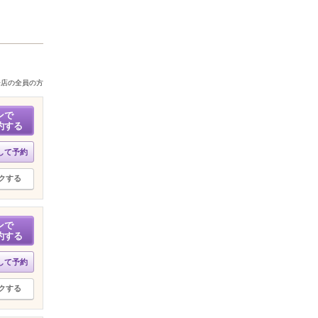
来店の全員の方
ンで
約する
して予約
クする
ンで
約する
して予約
クする