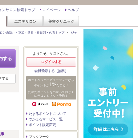
ョンサロン検索トップ
マイページ
ヘルプ
ン
エステサロン
美容クリニック
ロン西新井・草加・越谷・春日部・久喜トップ
>
ジャ
ようこそ、ゲストさん。
約する
ログインする
会員登録する（無料）
クする
ホットペッパービューティーなら
1%
ポイントが
たまる！
ためたポイントをつかっておとく
にサロンをネット予約！
たまるポイントについて
つかえるサービス一覧
ポイント設定変更
記事
ブックマーク