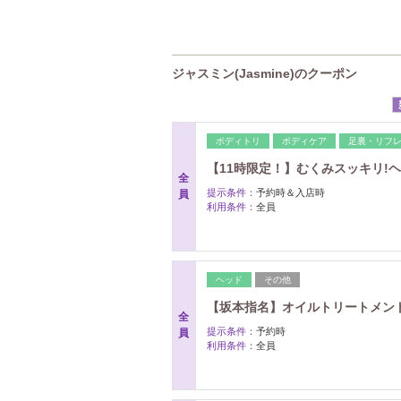
ジャスミン(Jasmine)のクーポン
ボディトリ
ボディケア
足裏・リフ
【11時限定！】むくみスッキリ!
全
提示条件：
予約時＆入店時
員
利用条件：
全員
ヘッド
その他
【坂本指名】オイルトリートメント
全
提示条件：
予約時
員
利用条件：
全員