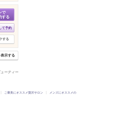
ンで
約する
して予約
クする
を表示する
ービューティー
ご褒美にオススメ贅沢サロン
メンズにオススメの