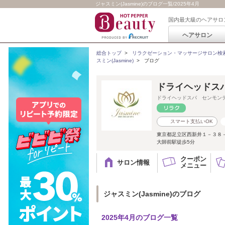
ジャスミン(Jasmine)のブログ一覧/2025年4月
国内最大級のヘアサロ
ヘアサロン
総合トップ
>
リラクゼーション・マッサージサロン検
スミン(Jasmine)
>
ブログ
ドライヘッドスパ
ドライヘッドスパ センモン
スマート支払いOK
東京都足立区西新井１－３８
大師前駅徒歩5分
クーポン
サロン情報
メニュー
ジャスミン(Jasmine)のブログ
2025年4月のブログ一覧