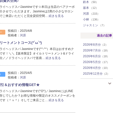
切贅沢空間♪
鈴木
（50）
ライヘッドスパJasmineです☆本日は当店のペアクーポ
坂本
（12）
介させていただきます。Jasmineは2席の小さなサロン
河原
（215）
でご来店いただくと完全貸切空間…
続きを見る
小林
（136）
ジャスミン
（7）
投稿日：
2025/4/8
ー
投稿者：
河原
過去の記事
ートメントコース(*´ω`*)
2026年8月分
（2）
イヘッドスパ Jasmineです(*^-^*）本日はおすすめク
2026年7月分
（18）
です！＼＼【坂本限定】オイルトリートメント&ドライ
2026年6月分
（18）
20分／／ドライヘッドスパで首肩…
続きを見る
2026年5月分
（17）
2026年4月分
（10）
投稿日：
2025/4/5
2025年12月分
（2）
S
投稿者：
河原
2025年11月分
（1）
割引＆おすすめ情報GET★
2025年8月分
（5）
ヘッドスパJasmineです(^O^)／JasmineにはLINE
2025年7月分
（12）
存じでしたか？お得な情報や限定のオススメクーポンを
2025年6月分
（10）
です（＾ｖ＾）そしてご来店ごと…
続きを見る
2025年5月分
（3）
2025年4月分
（5）