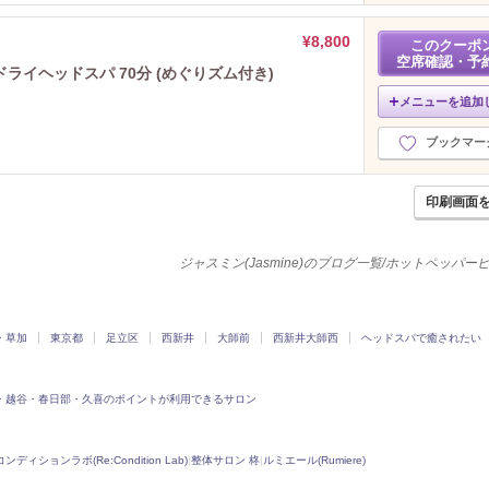
2021年12月分
（10）
2021年11月分
（9）
¥8,800
このクーポ
2021年10月分
（8）
空席確認・予
イヘッドスパ 70分 (めぐりズム付き)
2021年9月分
（4）
メニューを追加
2021年8月分
（5）
2021年7月分
（4）
ブックマー
2021年6月分
（2）
2021年5月分
（4）
印刷画面
2021年4月分
（9）
2021年3月分
（4）
2021年2月分
（4）
ジャスミン(Jasmine)のブログ一覧/ホットペッパ
2021年1月分
（1）
2020年12月分
（4）
2020年11月分
（1）
・草加
東京都
足立区
西新井
大師前
西新井大師西
ヘッドスパで癒されたい
2020年10月分
（1）
2020年9月分
（1）
・越谷・春日部・久喜のポイントが利用できるサロン
2020年8月分
（2）
2020年7月分
（4）
2020年6月分
（3）
ンディションラボ(Re:Condition Lab)
|
整体サロン 柊
|
ルミエール(Rumiere)
2020年5月分
（2）