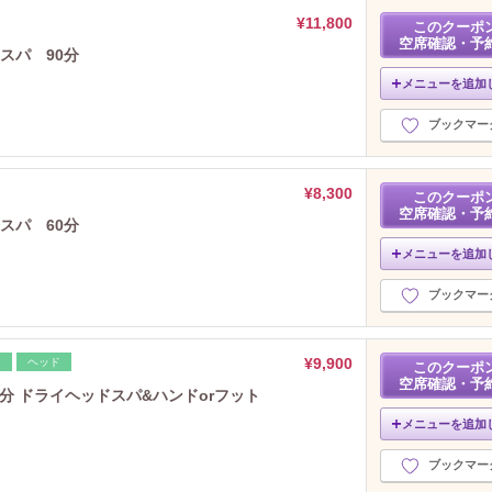
2023年7月分
（7）
¥11,800
このクーポ
空席確認・予
2023年6月分
（5）
スパ 90分
2023年5月分
（9）
メニューを追加
2023年4月分
（5）
2023年3月分
（6）
ブックマー
2023年2月分
（6）
2023年1月分
（13）
¥8,300
2022年12月分
このクーポ
（12）
空席確認・予
2022年11月分
（5）
スパ 60分
2022年10月分
（9）
メニューを追加
2022年9月分
（7）
ブックマー
2022年8月分
（8）
2022年7月分
（5）
2022年6月分
（5）
¥9,900
レ
ヘッド
このクーポ
2022年5月分
（8）
空席確認・予
分 ドライヘッドスパ&ハンドorフット
2022年4月分
（8）
2022年3月分
（6）
メニューを追加
2022年2月分
（8）
ブックマー
2022年1月分
（6）