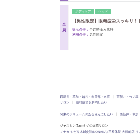
ボディケア
ヘッド
【男性限定】眼精疲労スッキリ！ドラ
全
提示条件：
予約時＆入店時
員
利用条件：
男性限定
西新井・草加・越谷・春日部・久喜
西新井・竹ノ塚
サロン
眼精疲労を解消したい
関東のボリュームのある目元にしたい
西新井・草加
ジャスミン(Jasmine)の近隣サロン
ノナカ やどり木鍼灸院(NONAKA)
|
王整体院 大師前店
|
リコ