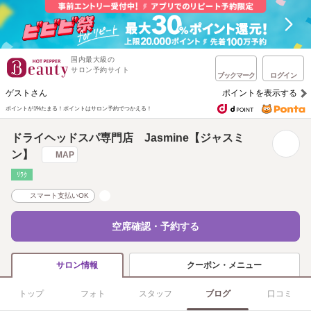
国内最大級の
サロン予約サイト
ブックマーク
ログイン
ゲストさん
ポイントを表示する
ポイントが1%たまる！
ポイントはサロン予約でつかえる！
ドライヘッドスパ専門店 Jasmine【ジャスミ
ン】
MAP
ﾘﾗｸ
スマート支払いOK
空席確認・予約する
クーポン・メニュー
サロン情報
トップ
フォト
スタッフ
ブログ
口コミ